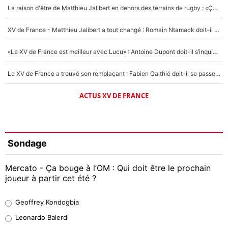
La raison d'être de Matthieu Jalibert en dehors des terrains de rugby : «Ça m'atteint autant que si tu touches à un membre de ma famille»
XV de France - Matthieu Jalibert a tout changé : Romain Ntamack doit-il s’inquiéter pour sa place à un an de la Coupe du monde ?
«Le XV de France est meilleur avec Lucu» : Antoine Dupont doit-il s’inquiéter pour sa place ?
Le XV de France a trouvé son remplaçant : Fabien Galthié doit-il se passer d'Antoine Dupont ?
ACTUS XV DE FRANCE
Sondage
Mercato - Ça bouge à l’OM : Qui doit être le prochain
joueur à partir cet été ?
Geoffrey Kondogbia
Geoffrey Kondogbia
38%
Leonardo Balerdi
Leonardo Balerdi