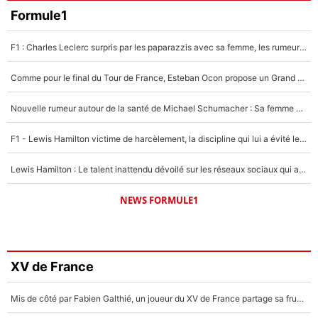
Formule1
F1 : Charles Leclerc surpris par les paparazzis avec sa femme, les rumeurs étaient vraies !
Comme pour le final du Tour de France, Esteban Ocon propose un Grand Prix de Formule 1 à Paris : «Autour de l’Arc de Triomphe, ce serait génial» !
Nouvelle rumeur autour de la santé de Michael Schumacher : Sa femme Corinna sort du silence
F1 - Lewis Hamilton victime de harcèlement, la discipline qui lui a évité le pire : «J'aurais probablement mal tourné»
Lewis Hamilton : Le talent inattendu dévoilé sur les réseaux sociaux qui a impressionné Kim Kardashian pendant leurs vacances en amoureux !
NEWS FORMULE1
XV de France
Mis de côté par Fabien Galthié, un joueur du XV de France partage sa frustration : «ils ne me l’ont pas dit tout de suite»