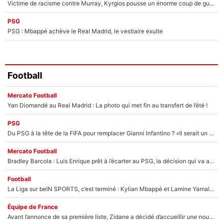
Victime de racisme contre Murray, Kyrgios pousse un énorme coup de gueule !
PSG
PSG : Mbappé achève le Real Madrid, le vestiaire exulte
Football
Mercato Football
Yan Diomandé au Real Madrid : La photo qui met fin au transfert de l’été !
PSG
Du PSG à la tête de la FIFA pour remplacer Gianni Infantino ? «Il serait un mauvais président», le patron de la Liga s'attaque à Nasser Al-Khelaïfi !
Mercato Football
Bradley Barcola : Luis Enrique prêt à l’écarter au PSG, la décision qui va accélérer son transfert à Liverpool ?
Football
La Liga sur beIN SPORTS, c’est terminé : Kylian Mbappé et Lamine Yamal changent de chaîne, «le moment était venu d'ouvrir un nouveau chapitre»
Équipe de France
Avant l’annonce de sa première liste, Zidane a décidé d’accueillir une nouvelle tête en équipe de France