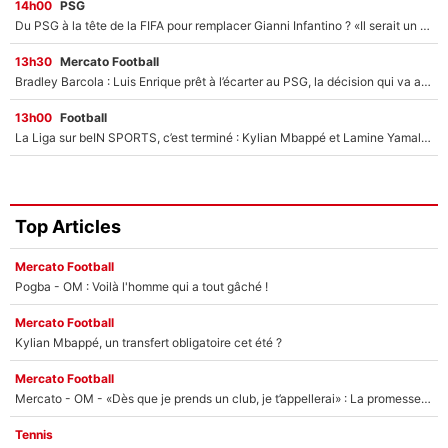
14h00
PSG
Du PSG à la tête de la FIFA pour remplacer Gianni Infantino ? «Il serait un mauvais président», le patron de la Liga s'attaque à Nasser Al-Khelaïfi !
13h30
Mercato Football
Bradley Barcola : Luis Enrique prêt à l’écarter au PSG, la décision qui va accélérer son transfert à Liverpool ?
13h00
Football
La Liga sur beIN SPORTS, c’est terminé : Kylian Mbappé et Lamine Yamal changent de chaîne, «le moment était venu d'ouvrir un nouveau chapitre»
Top Articles
Mercato Football
Pogba - OM : Voilà l'homme qui a tout gâché !
Mercato Football
Kylian Mbappé, un transfert obligatoire cet été ?
Mercato Football
Mercato - OM - «Dès que je prends un club, je t’appellerai» : La promesse de Marcelino au moment de claquer la porte
Tennis