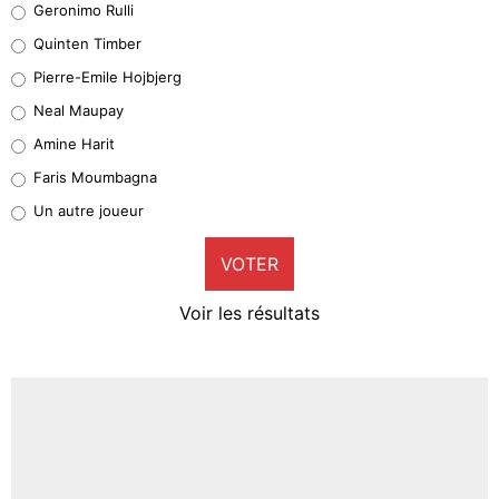
Geronimo Rulli
32%
Quinten Timber
Geronimo Rulli
Pierre-Emile Hojbjerg
4%
Neal Maupay
Quinten Timber
Amine Harit
1%
Faris Moumbagna
Pierre-Emile Hojbjerg
Un autre joueur
9%
VOTER
Neal Maupay
4%
Voir les résultats
Amine Harit
3%
Faris Moumbagna
4%
Un autre joueur
5%