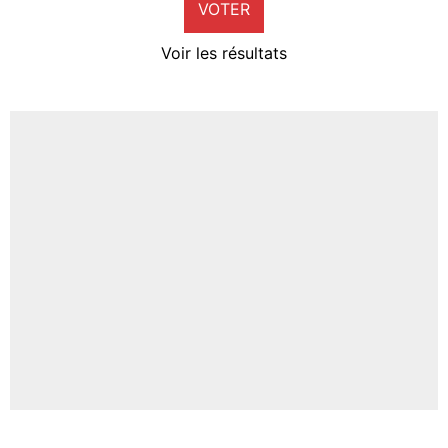
VOTER
Neal Maupay
4%
Voir les résultats
Amine Harit
3%
Faris Moumbagna
4%
Un autre joueur
5%
1704 personnes ont participé aux votes.