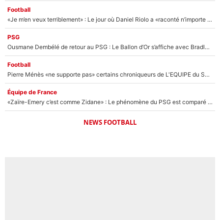
Football
«Je m’en veux terriblement» : Le jour où Daniel Riolo a «raconté n’importe quoi» dans l'After Foot !
PSG
Ousmane Dembélé de retour au PSG : Le Ballon d’Or s’affiche avec Bradley Barcola en plein cœur du feuilleton sur son départ !
Football
Pierre Ménès «ne supporte pas» certains chroniqueurs de L'EQUIPE du Soir : Ils vont tous partir !
Équipe de France
«Zaïre-Emery c’est comme Zidane» : Le phénomène du PSG est comparé à son nouveau sélectionneur... et ils vont se retrouver en Bleus !
NEWS FOOTBALL