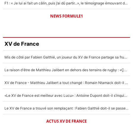
F1 : « Je lui ai fait un câlin, puis j’ai dû partir...», le témoignage émouvant de Max Verstappen sur sa fille
NEWS FORMULE1
XV de France
Mis de côté par Fabien Galthié, un joueur du XV de France partage sa frustration : «ils ne me l’ont pas dit tout de suite»
La raison d'être de Matthieu Jalibert en dehors des terrains de rugby : «Ça m'atteint autant que si tu touches à un membre de ma famille»
XV de France - Matthieu Jalibert a tout changé : Romain Ntamack doit-il s’inquiéter pour sa place à un an de la Coupe du monde ?
«Le XV de France est meilleur avec Lucu» : Antoine Dupont doit-il s’inquiéter pour sa place ?
Le XV de France a trouvé son remplaçant : Fabien Galthié doit-il se passer d'Antoine Dupont ?
ACTUS XV DE FRANCE