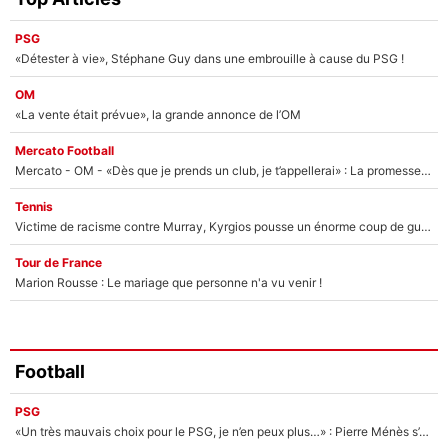
PSG
«Détester à vie», Stéphane Guy dans une embrouille à cause du PSG !
OM
«La vente était prévue», la grande annonce de l’OM
Mercato Football
Mercato - OM - «Dès que je prends un club, je t’appellerai» : La promesse de Marcelino au moment de claquer la porte
Tennis
Victime de racisme contre Murray, Kyrgios pousse un énorme coup de gueule !
Tour de France
Marion Rousse : Le mariage que personne n'a vu venir !
Football
PSG
«Un très mauvais choix pour le PSG, je n’en peux plus…» : Pierre Ménès s’est complètement trompé avec Luis Enrique et ces déclarations le prouvent !