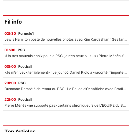
Fil info
02h30
Formule1
Lewis Hamilton poste de nouvelles photos avec Kim Kardashian : Ses fans le voient déjà redevenir champion du monde de F1 grâce à elle !
01h00
PSG
«Un très mauvais choix pour le PSG, je n’en peux plus…» : Pierre Ménès s’est complètement trompé avec Luis Enrique et ces déclarations le prouvent !
00h00
Football
«Je m’en veux terriblement» : Le jour où Daniel Riolo a «raconté n’importe quoi» dans l'After Foot !
23h00
PSG
Ousmane Dembélé de retour au PSG : Le Ballon d’Or s’affiche avec Bradley Barcola en plein cœur du feuilleton sur son départ !
22h00
Football
Pierre Ménès «ne supporte pas» certains chroniqueurs de L'EQUIPE du Soir : Ils vont tous partir !
Top Articles