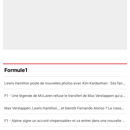
Formule1
Lewis Hamilton poste de nouvelles photos avec Kim Kardashian : Ses fans le voient déjà redevenir champion du monde de F1 grâce à elle !
F1 - Une légende de McLaren refuse le transfert de Max Verstappen qui pourrait «faire des vagues» et plomber l'ambiance dans l'équipe
Max Verstappen, Lewis Hamilton… et bientôt Fernando Alonso ? Le classement des pilotes les mieux payés en Formule 1 risque de changer !
F1 - Alpine signe un accord «impensable» et va entrer dans une nouvelle dimension : Grande nouvelle pour Pierre Gasly !