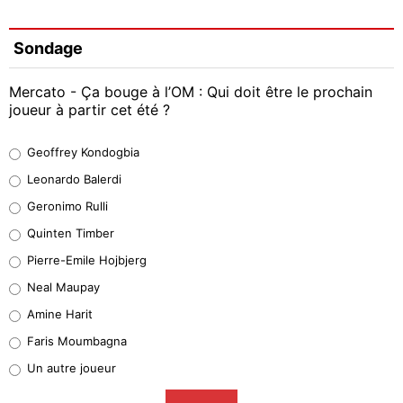
Sondage
Mercato - Ça bouge à l’OM : Qui doit être le prochain
joueur à partir cet été ?
Geoffrey Kondogbia
Geoffrey Kondogbia
38%
Leonardo Balerdi
Leonardo Balerdi
Geronimo Rulli
32%
Quinten Timber
Geronimo Rulli
Pierre-Emile Hojbjerg
5%
Neal Maupay
Quinten Timber
Amine Harit
1%
Faris Moumbagna
Pierre-Emile Hojbjerg
Un autre joueur
9%