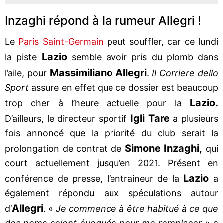
Inzaghi répond à la rumeur Allegri !
Le
Paris Saint-Germain
peut souffler, car ce lundi
Lazio
la piste
semble avoir pris du plomb dans
Massimiliano Allegri
l’aile, pour
.
Il Corriere dello
Sport
assure en effet que ce dossier est beaucoup
Lazio.
trop cher à l’heure actuelle pour la
Igli Tare
D’ailleurs, le directeur sportif
a plusieurs
fois annoncé que la priorité du club serait la
Simone Inzaghi,
prolongation de contrat de
qui
court actuellement jusqu’en 2021. Présent en
Lazio
conférence de presse, l’entraineur de la
a
également répondu aux spéculations autour
Allegri
d’
. «
Je commence à être habitué à ce que
des noms soient évoqués pour me remplacer
» a