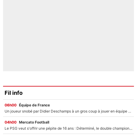
Fil info
06h00
Équipe de France
Un joueur snobé par Didier Deschamps à un gros coup à jouer en équipe de France : Zinedine Zidane a trouvé son numéro 9 ?
04h00
Mercato Football
Le PSG veut s'offrir une pépite de 16 ans : Déterminé, le double champion d'Europe en titre est prêt à lâcher 40M€ pour celui que l'on compare déjà à Vinicius Jr !