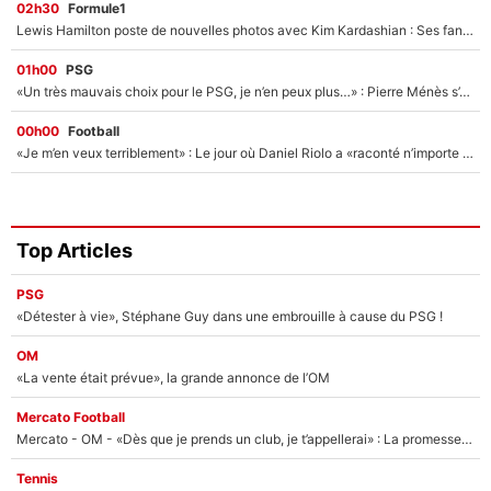
02h30
Formule1
Lewis Hamilton poste de nouvelles photos avec Kim Kardashian : Ses fans le voient déjà redevenir champion du monde de F1 grâce à elle !
01h00
PSG
«Un très mauvais choix pour le PSG, je n’en peux plus…» : Pierre Ménès s’est complètement trompé avec Luis Enrique et ces déclarations le prouvent !
00h00
Football
«Je m’en veux terriblement» : Le jour où Daniel Riolo a «raconté n’importe quoi» dans l'After Foot !
Top Articles
PSG
«Détester à vie», Stéphane Guy dans une embrouille à cause du PSG !
OM
«La vente était prévue», la grande annonce de l’OM
Mercato Football
Mercato - OM - «Dès que je prends un club, je t’appellerai» : La promesse de Marcelino au moment de claquer la porte
Tennis