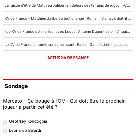
La raison d'être de Matthieu Jalibert en dehors des terrains de rugby : «Ça m'atteint autant que si tu touches à un membre de ma famille»
XV de France - Matthieu Jalibert a tout changé : Romain Ntamack doit-il s’inquiéter pour sa place à un an de la Coupe du monde ?
«Le XV de France est meilleur avec Lucu» : Antoine Dupont doit-il s’inquiéter pour sa place ?
Le XV de France a trouvé son remplaçant : Fabien Galthié doit-il se passer d'Antoine Dupont ?
ACTUS XV DE FRANCE
Sondage
Mercato - Ça bouge à l’OM : Qui doit être le prochain
joueur à partir cet été ?
Geoffrey Kondogbia
Geoffrey Kondogbia
38%
Leonardo Balerdi
Leonardo Balerdi