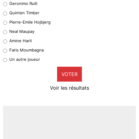
Geronimo Rulli
32%
Quinten Timber
Geronimo Rulli
Pierre-Emile Hojbjerg
5%
Neal Maupay
Quinten Timber
Amine Harit
1%
Faris Moumbagna
Pierre-Emile Hojbjerg
Un autre joueur
9%
VOTER
Neal Maupay
4%
Voir les résultats
Amine Harit
3%
Faris Moumbagna
4%
Un autre joueur
5%