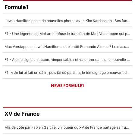
Formule1
Lewis Hamilton poste de nouvelles photos avec Kim Kardashian : Ses fans le voient déjà redevenir champion du monde de F1 grâce à elle !
F1 - Une légende de McLaren refuse le transfert de Max Verstappen qui pourrait «faire des vagues» et plomber l'ambiance dans l'équipe
Max Verstappen, Lewis Hamilton… et bientôt Fernando Alonso ? Le classement des pilotes les mieux payés en Formule 1 risque de changer !
F1 - Alpine signe un accord «impensable» et va entrer dans une nouvelle dimension : Grande nouvelle pour Pierre Gasly !
F1 : « Je lui ai fait un câlin, puis j’ai dû partir...», le témoignage émouvant de Max Verstappen sur sa fille
NEWS FORMULE1
XV de France
Mis de côté par Fabien Galthié, un joueur du XV de France partage sa frustration : «ils ne me l’ont pas dit tout de suite»