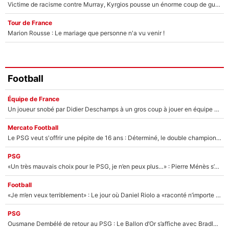
Victime de racisme contre Murray, Kyrgios pousse un énorme coup de gueule !
Tour de France
Marion Rousse : Le mariage que personne n'a vu venir !
Football
Équipe de France
Un joueur snobé par Didier Deschamps à un gros coup à jouer en équipe de France : Zinedine Zidane a trouvé son numéro 9 ?
Mercato Football
Le PSG veut s'offrir une pépite de 16 ans : Déterminé, le double champion d'Europe en titre est prêt à lâcher 40M€ pour celui que l'on compare déjà à Vinicius Jr !
PSG
«Un très mauvais choix pour le PSG, je n’en peux plus…» : Pierre Ménès s’est complètement trompé avec Luis Enrique et ces déclarations le prouvent !
Football
«Je m’en veux terriblement» : Le jour où Daniel Riolo a «raconté n’importe quoi» dans l'After Foot !
PSG
Ousmane Dembélé de retour au PSG : Le Ballon d’Or s’affiche avec Bradley Barcola en plein cœur du feuilleton sur son départ !