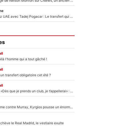
Après le dérapage de Nelson Monfort sur CNews, un ancien journaliste de France Télévisions relance la polémique sur les incendies en Gironde
me
Paul Seixas chez UAE avec Tadej Pogacar : Le transfert qui effraie le peloton, «c’est la pire des choses qui puisse arriver»
es
ll
ilà l'homme qui a tout gâché !
ll
n transfert obligatoire cet été ?
ll
Mercato - OM - «Dès que je prends un club, je t’appellerai» : La promesse de Marcelino au moment de claquer la porte
Victime de racisme contre Murray, Kyrgios pousse un énorme coup de gueule !
hève le Real Madrid, le vestiaire exulte