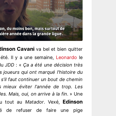
dinson Cavani
va bel et bien quitter
été. Il y a une semaine,
Leonardo
le
 du
JDD
: «
Ça a été une décision très
s joueurs qui ont marqué l'histoire du
s'il faut continuer un bout de chemin
s mieux éviter l'année de trop. Les
es. Mais, oui, on arrive à la fin
. » Une
Edinson
 du tout au
Matador
. Vexé,
é de refuser de faire une pige