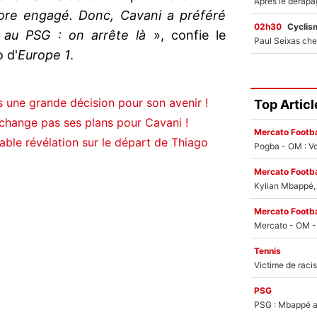
ore engagé. Donc, Cavani a préféré
02h30
Cyclis
e au PSG : on arrête là
», confie le
 d'
Europe 1
.
s une grande décision pour son avenir !
Top Articl
change pas ses plans pour Cavani !
Mercato Footba
able révélation sur le départ de Thiago
Pogba - OM : Vo
Mercato Footba
Kylian Mbappé, u
Mercato Footba
Tennis
PSG
PSG : Mbappé ac