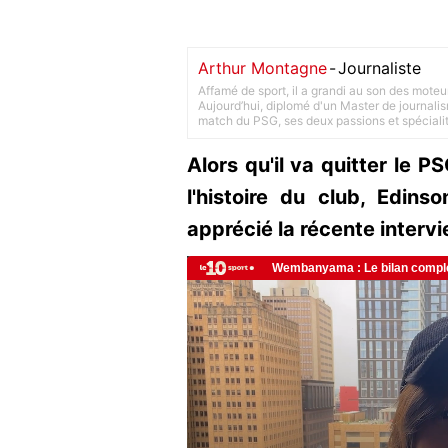
Arthur Montagne
-
Journaliste
Affamé de sport, il a grandi au son des moteu
Aujourd’hui, diplomé d'un Master de journalism
match du PSG, ses deux passions et spéciali
Alors qu'il va quitter le P
l'histoire du club, Edins
apprécié la récente interv