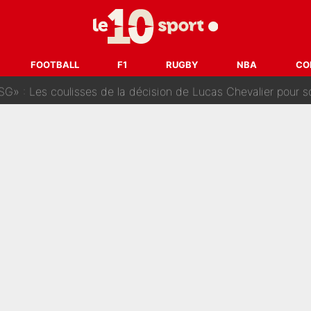
oueurs» : Le mercato du PSG va faire des victimes dans l'effe
 ne vienne pas» : Le soulagement de l'After Foot après le trans
FOOTBALL
F1
RUGBY
NBA
CO
SG» : Les coulisses de la décision de Lucas Chevalier pour s
fort sur CNews, un ancien journaliste de France Télévisions relance la 
dej Pogacar : Le transfert qui effraie le peloton, «c’est la 