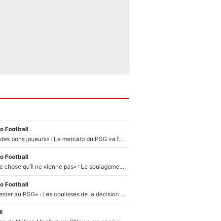
o Football
«Ça peut attirer des bons joueurs» : Le mercato du PSG va faire des victimes dans l'effectif de Luis Enrique ?
o Football
«C’est une bonne chose qu’il ne vienne pas» : Le soulagement de l'After Foot après le transfert avorté de Yan Diomandé au PSG
o Football
«Il a décidé de rester au PSG» : Les coulisses de la décision de Lucas Chevalier pour son transfert
l