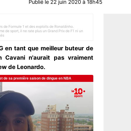
Publié le 22 juin 2020 à 18h45
rs de Formule 1 et des exploits de Ronaldinho.
e de sport, il ne rate plus un Grand Prix de F1 ni un
tés
SG en tant que meilleur buteur de
on Cavani n'aurait pas vraiment
iew de Leonardo.