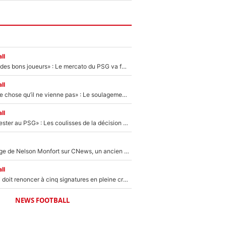
ll
«Ça peut attirer des bons joueurs» : Le mercato du PSG va faire des victimes dans l'effectif de Luis Enrique ?
ll
«C’est une bonne chose qu’il ne vienne pas» : Le soulagement de l'After Foot après le transfert avorté de Yan Diomandé au PSG
ll
«Il a décidé de rester au PSG» : Les coulisses de la décision de Lucas Chevalier pour son transfert
Après le dérapage de Nelson Monfort sur CNews, un ancien journaliste de France Télévisions relance la polémique sur les incendies en Gironde
ll
Grégory Lorenzi doit renoncer à cinq signatures en pleine crise financière : L’IA propose sept noms à l’OM pour un mercato réussi... à seulement 5M€ !
NEWS FOOTBALL