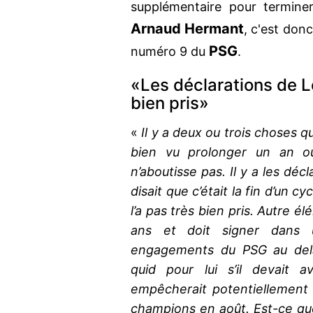
supplémentaire pour termine
Arnaud Hermant
, c'est donc
PSG
numéro 9 du
.
«Les déclarations de Le
bien pris»
«
Il y a deux ou trois choses q
bien vu prolonger un an ou
n’aboutisse pas. Il y a les dé
disait que c’était la fin d’un cyc
l’a pas très bien pris. Autre é
ans et doit signer dans 
engagements du PSG au delà 
quid pour lui s’il devait 
empêcherait potentiellement d
champions en août. Est-ce que l