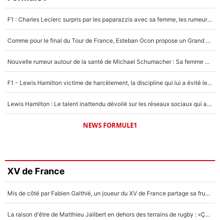
F1 : Charles Leclerc surpris par les paparazzis avec sa femme, les rumeurs étaient vraies !
Comme pour le final du Tour de France, Esteban Ocon propose un Grand Prix de Formule 1 à Paris : «Autour de l’Arc de Triomphe, ce serait génial» !
Nouvelle rumeur autour de la santé de Michael Schumacher : Sa femme Corinna sort du silence
F1 - Lewis Hamilton victime de harcèlement, la discipline qui lui a évité le pire : «J'aurais probablement mal tourné»
Lewis Hamilton : Le talent inattendu dévoilé sur les réseaux sociaux qui a impressionné Kim Kardashian pendant leurs vacances en amoureux !
NEWS FORMULE1
XV de France
Mis de côté par Fabien Galthié, un joueur du XV de France partage sa frustration : «ils ne me l’ont pas dit tout de suite»
La raison d'être de Matthieu Jalibert en dehors des terrains de rugby : «Ça m'atteint autant que si tu touches à un membre de ma famille»