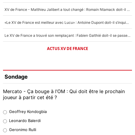
XV de France - Matthieu Jalibert a tout changé : Romain Ntamack doit-il s’inquiéter pour sa place à un an de la Coupe du monde ?
«Le XV de France est meilleur avec Lucu» : Antoine Dupont doit-il s’inquiéter pour sa place ?
Le XV de France a trouvé son remplaçant : Fabien Galthié doit-il se passer d'Antoine Dupont ?
ACTUS XV DE FRANCE
Sondage
Mercato - Ça bouge à l’OM : Qui doit être le prochain
joueur à partir cet été ?
Geoffrey Kondogbia
Geoffrey Kondogbia
38%
Leonardo Balerdi
Leonardo Balerdi
Geronimo Rulli
32%