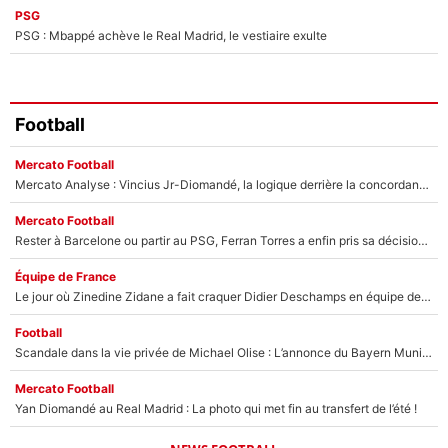
PSG
PSG : Mbappé achève le Real Madrid, le vestiaire exulte
Football
Mercato Football
Mercato Analyse : Vincius Jr-Diomandé, la logique derrière la concordance des temps
Mercato Football
Rester à Barcelone ou partir au PSG, Ferran Torres a enfin pris sa décision : La course contre la montre est lancée !
Équipe de France
Le jour où Zinedine Zidane a fait craquer Didier Deschamps en équipe de France : «Je m’en suis voulu», l’ancien sélectionneur a regretté son geste !
Football
Scandale dans la vie privée de Michael Olise : L’annonce du Bayern Munich sur son enfant caché
Mercato Football
Yan Diomandé au Real Madrid : La photo qui met fin au transfert de l’été !