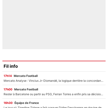
Fil info
17h14
Mercato Football
Mercato Analyse : Vincius Jr-Diomandé, la logique derrière la concordance des temps
17h00
Mercato Football
Rester à Barcelone ou partir au PSG, Ferran Torres a enfin pris sa décision : La course contre la montre est lancée !
16h30
Équipe de France
Le jour où Zinedine Zidane a fait craquer Didier Deschamps en équipe de France : «Je m’en suis voulu», l’ancien sélectionneur a regretté son geste !