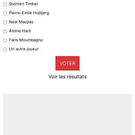
Quinten Timber
Geronimo Rulli
Pierre-Emile Hojbjerg
5%
Neal Maupay
Quinten Timber
Amine Harit
1%
Faris Moumbagna
Pierre-Emile Hojbjerg
Un autre joueur
9%
VOTER
Neal Maupay
4%
Voir les résultats
Amine Harit
3%
Faris Moumbagna
5%
Un autre joueur
5%