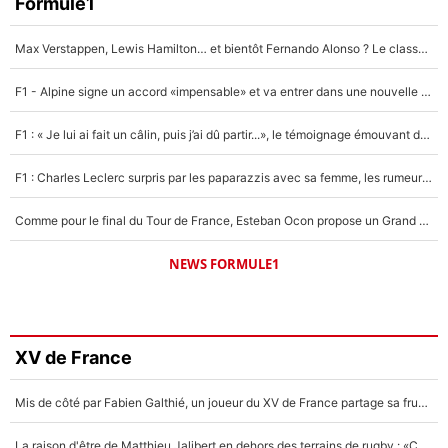
Formule1
Max Verstappen, Lewis Hamilton… et bientôt Fernando Alonso ? Le classement des pilotes les mieux payés en Formule 1 risque de changer !
F1 - Alpine signe un accord «impensable» et va entrer dans une nouvelle dimension : Grande nouvelle pour Pierre Gasly !
F1 : « Je lui ai fait un câlin, puis j’ai dû partir...», le témoignage émouvant de Max Verstappen sur sa fille
F1 : Charles Leclerc surpris par les paparazzis avec sa femme, les rumeurs étaient vraies !
Comme pour le final du Tour de France, Esteban Ocon propose un Grand Prix de Formule 1 à Paris : «Autour de l’Arc de Triomphe, ce serait génial» !
NEWS FORMULE1
XV de France
Mis de côté par Fabien Galthié, un joueur du XV de France partage sa frustration : «ils ne me l’ont pas dit tout de suite»
La raison d'être de Matthieu Jalibert en dehors des terrains de rugby : «Ça m'atteint autant que si tu touches à un membre de ma famille»