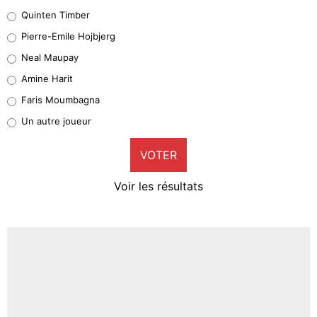
32%
Quinten Timber
Geronimo Rulli
Pierre-Emile Hojbjerg
5%
Neal Maupay
Quinten Timber
Amine Harit
1%
Faris Moumbagna
Pierre-Emile Hojbjerg
Un autre joueur
9%
VOTER
Neal Maupay
4%
Voir les résultats
Amine Harit
3%
Faris Moumbagna
4%
Un autre joueur
5%