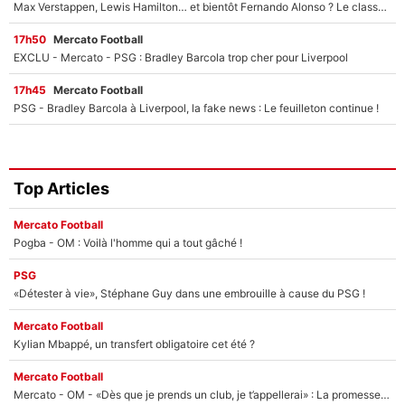
Max Verstappen, Lewis Hamilton… et bientôt Fernando Alonso ? Le classement des pilotes les mieux payés en Formule 1 risque de changer !
17h50
Mercato Football
EXCLU - Mercato - PSG : Bradley Barcola trop cher pour Liverpool
17h45
Mercato Football
PSG - Bradley Barcola à Liverpool, la fake news : Le feuilleton continue !
Top Articles
Mercato Football
Pogba - OM : Voilà l'homme qui a tout gâché !
PSG
«Détester à vie», Stéphane Guy dans une embrouille à cause du PSG !
Mercato Football
Kylian Mbappé, un transfert obligatoire cet été ?
Mercato Football
Mercato - OM - «Dès que je prends un club, je t’appellerai» : La promesse de Marcelino au moment de claquer la porte