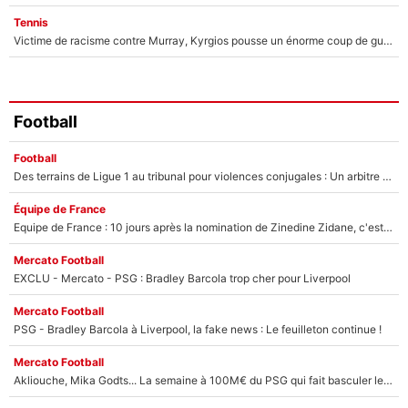
Tennis
Victime de racisme contre Murray, Kyrgios pousse un énorme coup de gueule !
Football
Football
Des terrains de Ligue 1 au tribunal pour violences conjugales : Un arbitre français encourt une peine de 18 mois de prison !
Équipe de France
Equipe de France : 10 jours après la nomination de Zinedine Zidane, c'est au tour de son fils de prendre un nouveau départ !
Mercato Football
EXCLU - Mercato - PSG : Bradley Barcola trop cher pour Liverpool
Mercato Football
PSG - Bradley Barcola à Liverpool, la fake news : Le feuilleton continue !
Mercato Football
Akliouche, Mika Godts... La semaine à 100M€ du PSG qui fait basculer le mercato du PSG !