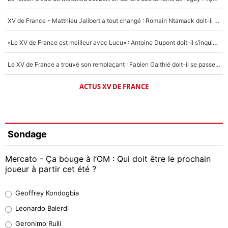
XV de France - Matthieu Jalibert a tout changé : Romain Ntamack doit-il s’inquiéter pour sa place à un an de la Coupe du monde ?
«Le XV de France est meilleur avec Lucu» : Antoine Dupont doit-il s’inquiéter pour sa place ?
Le XV de France a trouvé son remplaçant : Fabien Galthié doit-il se passer d'Antoine Dupont ?
ACTUS XV DE FRANCE
Sondage
Mercato - Ça bouge à l’OM : Qui doit être le prochain
joueur à partir cet été ?
Geoffrey Kondogbia
Geoffrey Kondogbia
38%
Leonardo Balerdi
Leonardo Balerdi
Geronimo Rulli