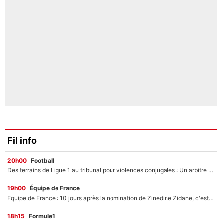
Fil info
20h00
Football
Des terrains de Ligue 1 au tribunal pour violences conjugales : Un arbitre français encourt une peine de 18 mois de prison !
19h00
Équipe de France
Equipe de France : 10 jours après la nomination de Zinedine Zidane, c'est au tour de son fils de prendre un nouveau départ !
18h15
Formule1