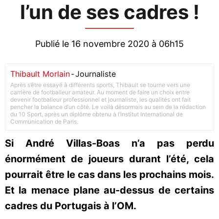
l’un de ses cadres !
Publié le 16 novembre 2020 à 06h15
Thibault Morlain
-
Journaliste
Après s’être essayé à différents sports, Thibault se tourne vers une
carrière de footballeur amateur. Au moment de faire un choix entre
devenir footballeur professionnel et journaliste, les qualités ont fait
pencher la balance d’un côté. Le voilà désormais au sein de la rédaction
du 10 Sport, après un diplôme obtenu à l’Institut International de
Communication de Paris.
Si André Villas-Boas n’a pas perdu
énormément de joueurs durant l’été, cela
pourrait être le cas dans les prochains mois.
Et la menace plane au-dessus de certains
cadres du Portugais à l’OM.