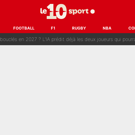
e harcèlement à l’OM : Le départ qui soulage le vestiaire de 
ris» : Bruno Genesio fait une promesse pour la suite du mercato
FOOTBALL
F1
RUGBY
NBA
CO
ouclés en 2027 ? L'IA prédit déjà les deux joueurs qui pourra
t à 90 % des Français» : Voilà combien touchait Nelson Monfort sur Franc
oncernant le PSG : Un gros club étranger prêt à relancer le feuilleton pour 