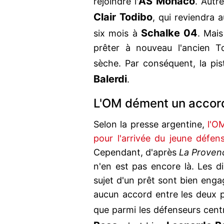
AS Monaco
rejoindre l'
. Autr
Clair Todibo
, qui reviendra 
Schalke 04
six mois à
. Mai
prêter à nouveau l'ancien To
sèche. Par conséquent, la pi
Balerdi
.
L'OM dément un accord
Selon la presse argentine,
l'O
pour l'arrivée du jeune défe
Cependant, d'après
La Proven
n'en est pas encore là. Les d
sujet d'un prêt sont bien enga
aucun accord entre les deux pa
que parmi les défenseurs centra