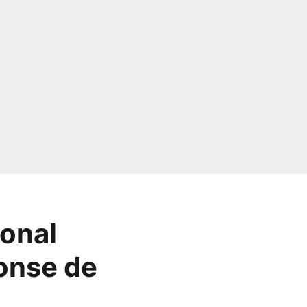
ional
onse de