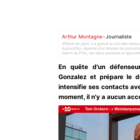
Arthur Montagne
-
Journaliste
Affamé de sport, il a grandi au son des moteu
Aujourd’hui, diplomé d'un Master de journalism
match du PSG, ses deux passions et spéciali
En quête d'un défenseur
Gonzalez et prépare le d
intensifie ses contacts av
moment, il n'y a aucun acc