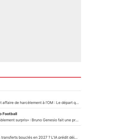
Climat toxique et affaire de harcèlement à l’OM : Le départ qui soulage le vestiaire de Bruno Genesio
 Football
«Très, très agréablement surpris» : Bruno Genesio fait une promesse pour la suite du mercato de l’OM et rassure les supporters
PSG : Deux gros transferts bouclés en 2027 ? L'IA prédit déjà les deux joueurs qui pourraient rejoindre Luis Enrique !