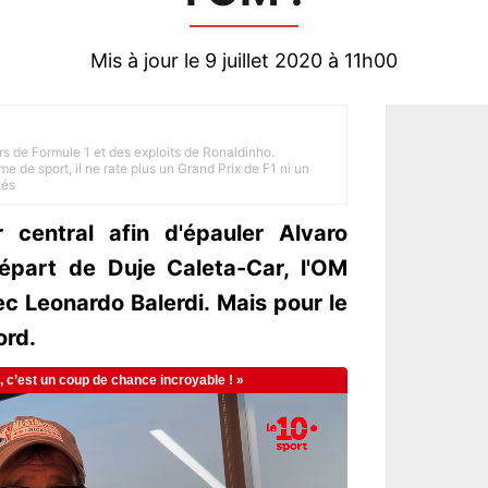
Mis à jour le 9 juillet 2020 à 11h00
rs de Formule 1 et des exploits de Ronaldinho.
e de sport, il ne rate plus un Grand Prix de F1 ni un
tés
 central afin d'épauler Alvaro
épart de Duje Caleta-Car, l'OM
ec Leonardo Balerdi. Mais pour le
ord.