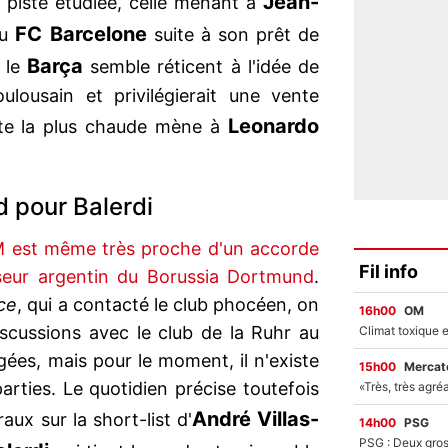
Jean-
e piste étudiée, celle menant à
FC Barcelone
au
suite à son prêt de
Barça
s le
semble réticent à l'idée de
ulousain et privilégierait une vente
Leonardo
ste la plus chaude mène à
 pour Balerdi
M est même très proche d'un accorde
Fil info
nseur argentin du Borussia Dortmund
.
ce
, qui a contacté le club phocéen, on
16h00
OM
iscussions avec le club de la Ruhr au
gées, mais pour le moment, il n'existe
15h00
Mercato
rties. Le quotidien précise toutefois
André Villas-
ux sur la short-list d'
14h00
PSG