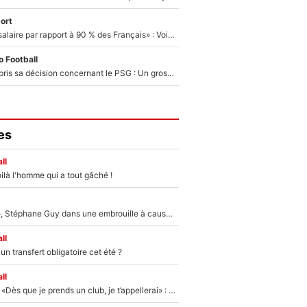
ort
«C'est un beau salaire par rapport à 90 % des Français» : Voilà combien touchait Nelson Monfort sur France Télévisions avant de rejoindre CNews
 Football
Ferran Torres a pris sa décision concernant le PSG : Un gros club étranger prêt à relancer le feuilleton pour la signature du champion du monde 2026 !
es
ll
ilà l'homme qui a tout gâché !
«Détester à vie», Stéphane Guy dans une embrouille à cause du PSG !
ll
n transfert obligatoire cet été ?
ll
Mercato - OM - «Dès que je prends un club, je t’appellerai» : La promesse de Marcelino au moment de claquer la porte