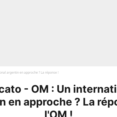
onal argentin en approche ? La réponse !
ato - OM : Un internat
in en approche ? La rép
l'OM !