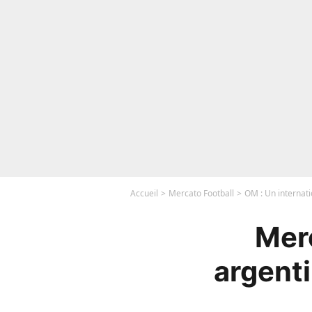
Accueil
Mercato Football
OM : Un internati
Merc
argent