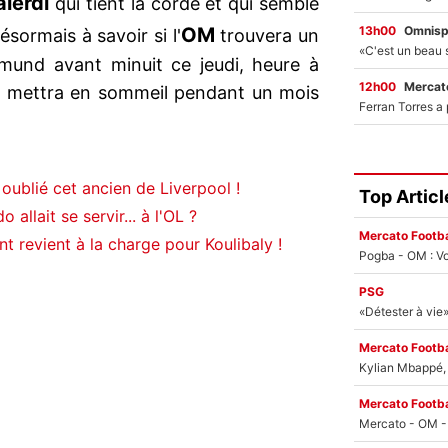
lerdi
qui tient la corde et qui semble
13h00
Omnisp
OM
ésormais à savoir si l'
trouvera un
mund avant minuit ce jeudi, heure à
12h00
Mercato
se mettra en sommeil pendant un mois
oublié cet ancien de Liverpool !
Top Articl
allait se servir... à l'OL ?
Mercato Footba
t revient à la charge pour Koulibaly !
Pogba - OM : Vo
PSG
Mercato Footba
Kylian Mbappé, u
Mercato Footba