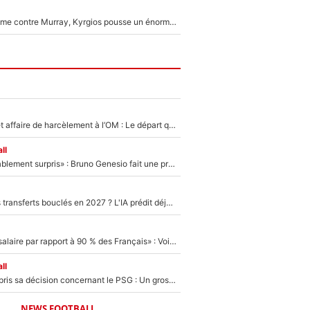
Victime de racisme contre Murray, Kyrgios pousse un énorme coup de gueule !
Climat toxique et affaire de harcèlement à l’OM : Le départ qui soulage le vestiaire de Bruno Genesio
ll
«Très, très agréablement surpris» : Bruno Genesio fait une promesse pour la suite du mercato de l’OM et rassure les supporters
PSG : Deux gros transferts bouclés en 2027 ? L'IA prédit déjà les deux joueurs qui pourraient rejoindre Luis Enrique !
«C'est un beau salaire par rapport à 90 % des Français» : Voilà combien touchait Nelson Monfort sur France Télévisions avant de rejoindre CNews
ll
Ferran Torres a pris sa décision concernant le PSG : Un gros club étranger prêt à relancer le feuilleton pour la signature du champion du monde 2026 !
NEWS FOOTBALL