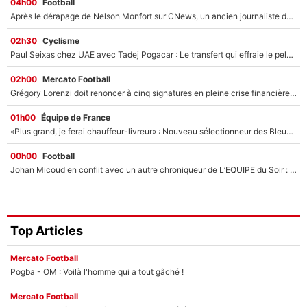
04h00
Football
Après le dérapage de Nelson Monfort sur CNews, un ancien journaliste de France Télévisions relance la polémique sur les incendies en Gironde
02h30
Cyclisme
Paul Seixas chez UAE avec Tadej Pogacar : Le transfert qui effraie le peloton, «c’est la pire des choses qui puisse arriver»
02h00
Mercato Football
Grégory Lorenzi doit renoncer à cinq signatures en pleine crise financière : L’IA propose sept noms à l’OM pour un mercato réussi... à seulement 5M€ !
01h00
Équipe de France
«Plus grand, je ferai chauffeur-livreur» : Nouveau sélectionneur des Bleus, Zinédine Zidane s’était imaginé un avenir très différent lorsqu'il était enfant
00h00
Football
Johan Micoud en conflit avec un autre chroniqueur de L’EQUIPE du Soir : «Pendant un moment, je ne les ai pas remis ensemble dans l'émission»
Top Articles
Mercato Football
Pogba - OM : Voilà l'homme qui a tout gâché !
Mercato Football