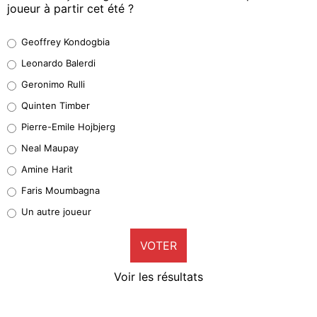
joueur à partir cet été ?
Geoffrey Kondogbia
Geoffrey Kondogbia
38%
Leonardo Balerdi
Leonardo Balerdi
Geronimo Rulli
32%
Quinten Timber
Geronimo Rulli
Pierre-Emile Hojbjerg
4%
Neal Maupay
Quinten Timber
Amine Harit
1%
Faris Moumbagna
Pierre-Emile Hojbjerg
Un autre joueur
9%
VOTER
Neal Maupay
4%
Voir les résultats
Amine Harit
3%