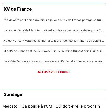
XV de France
Mis de côté par Fabien Galthié, un joueur du XV de France partage sa frustration : «ils ne me l’ont pas dit tout de suite»
La raison d'être de Matthieu Jalibert en dehors des terrains de rugby : «Ça m'atteint autant que si tu touches à un membre de ma famille»
XV de France - Matthieu Jalibert a tout changé : Romain Ntamack doit-il s’inquiéter pour sa place à un an de la Coupe du monde ?
«Le XV de France est meilleur avec Lucu» : Antoine Dupont doit-il s’inquiéter pour sa place ?
Le XV de France a trouvé son remplaçant : Fabien Galthié doit-il se passer d'Antoine Dupont ?
ACTUS XV DE FRANCE
Sondage
Mercato - Ça bouge à l’OM : Qui doit être le prochain