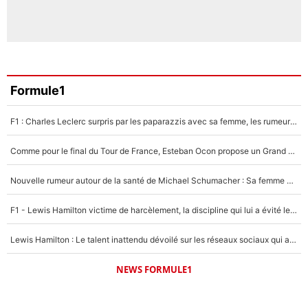
Formule1
F1 : Charles Leclerc surpris par les paparazzis avec sa femme, les rumeurs étaient vraies !
Comme pour le final du Tour de France, Esteban Ocon propose un Grand Prix de Formule 1 à Paris : «Autour de l’Arc de Triomphe, ce serait génial» !
Nouvelle rumeur autour de la santé de Michael Schumacher : Sa femme Corinna sort du silence
F1 - Lewis Hamilton victime de harcèlement, la discipline qui lui a évité le pire : «J'aurais probablement mal tourné»
Lewis Hamilton : Le talent inattendu dévoilé sur les réseaux sociaux qui a impressionné Kim Kardashian pendant leurs vacances en amoureux !
NEWS FORMULE1