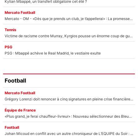
Kylian Mbappé, un transfert obligatoire cet été ?
Mercato Football
Mercato - OM - «Dès que je prends un club, je t’appellerai» : La promesse de Marcelino au moment de claquer la porte
Tennis
Victime de racisme contre Murray, Kyrgios pousse un énorme coup de gueule !
PSG
PSG : Mbappé achève le Real Madrid, le vestiaire exulte
Football
Mercato Football
Grégory Lorenzi doit renoncer à cinq signatures en pleine crise financière : L’IA propose sept noms à l’OM pour un mercato réussi... à seulement 5M€ !
Équipe de France
«Plus grand, je ferai chauffeur-livreur» : Nouveau sélectionneur des Bleus, Zinédine Zidane s’était imaginé un avenir très différent lorsqu'il était enfant
Football
Johan Micoud en conflit avec un autre chroniqueur de L’EQUIPE du Soir : «Pendant un moment, je ne les ai pas remis ensemble dans l'émission»