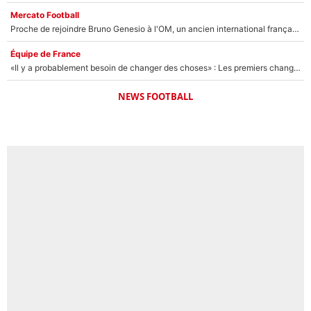
Mercato Football
Proche de rejoindre Bruno Genesio à l'OM, un ancien international français va finalement débarquer... sur RMC !
Équipe de France
«Il y a probablement besoin de changer des choses» : Les premiers changements de Zinedine Zidane en équipe de France sont révélés ?
NEWS FOOTBALL