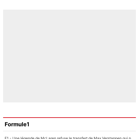
Formule1
F1 - Une légende de McLaren refuse le transfert de Max Verstappen qui pourrait «faire des vagues» et plomber l'ambiance dans l'équipe