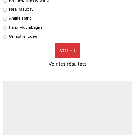
5%
Neal Maupay
Quinten Timber
Amine Harit
1%
Faris Moumbagna
Pierre-Emile Hojbjerg
Un autre joueur
9%
VOTER
Neal Maupay
4%
Voir les résultats
Amine Harit
3%
Faris Moumbagna
4%
Un autre joueur
5%
1682 personnes ont participé aux votes.