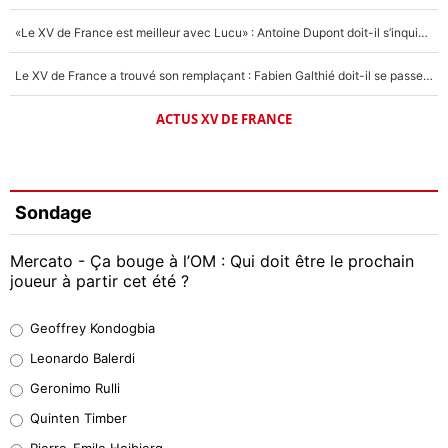
«Le XV de France est meilleur avec Lucu» : Antoine Dupont doit-il s’inquiéter pour sa place ?
Le XV de France a trouvé son remplaçant : Fabien Galthié doit-il se passer d'Antoine Dupont ?
ACTUS XV DE FRANCE
Sondage
Mercato - Ça bouge à l’OM : Qui doit être le prochain
joueur à partir cet été ?
Geoffrey Kondogbia
Geoffrey Kondogbia
38%
Leonardo Balerdi
Leonardo Balerdi
Geronimo Rulli
32%
Quinten Timber
Geronimo Rulli
Pierre-Emile Hojbjerg