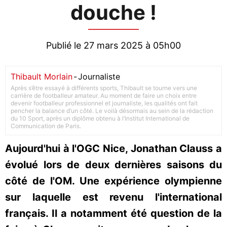
douche !
Publié le 27 mars 2025 à 05h00
Thibault Morlain
-
Journaliste
Après s’être essayé à différents sports, Thibault se tourne vers une
carrière de footballeur amateur. Au moment de faire un choix entre
devenir footballeur professionnel et journaliste, les qualités ont fait
pencher la balance d’un côté. Le voilà désormais au sein de la rédaction
du 10 Sport, après un diplôme obtenu à l’Institut International de
Communication de Paris.
Aujourd'hui à l'OGC Nice, Jonathan Clauss a
évolué lors de deux dernières saisons du
côté de l'OM. Une expérience olympienne
sur laquelle est revenu l'international
français. Il a notamment été question de la