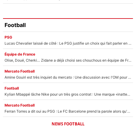
Football
PSG
Lucas Chevalier laissé de côté : Le PSG justifie un choix qui fait parler en plein mercato
Équipe de France
Olise, Doué, Cherki… Zidane a déjà choisi ses chouchous en équipe de France ? L’IA annonce des surprises sans Kylian Mbappé !
Mercato Football
Amine Gouiri est très inquiet du mercato : Une discussion avec l'OM pour acter son transfert !
Football
Kylian Mbappé lâche Nike pour un très gros contrat : Une marque «inattendue» va frapper très fort
Mercato Football
Ferran Torres a dit oui au PSG : Le FC Barcelone prend la parole alors qu'un transfert de l'attaquant espagnol prend forme
NEWS FOOTBALL