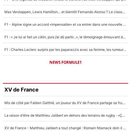
Max Verstappen, Lewis Hamilton… et bientôt Fernando Alonso ? Le classement des pilotes les mieux payés en Formule 1 risque de changer !
F1 - Alpine signe un accord «impensable» et va entrer dans une nouvelle dimension : Grande nouvelle pour Pierre Gasly !
F1 : « Je lui ai fait un câlin, puis j’ai dû partir...», le témoignage émouvant de Max Verstappen sur sa fille
F1 : Charles Leclerc surpris par les paparazzis avec sa femme, les rumeurs étaient vraies !
NEWS FORMULE1
XV de France
Mis de côté par Fabien Galthié, un joueur du XV de France partage sa frustration : «ils ne me l’ont pas dit tout de suite»
La raison d'être de Matthieu Jalibert en dehors des terrains de rugby : «Ça m'atteint autant que si tu touches à un membre de ma famille»
XV de France - Matthieu Jalibert a tout changé : Romain Ntamack doit-il s’inquiéter pour sa place à un an de la Coupe du monde ?