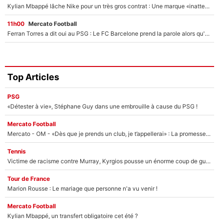
Kylian Mbappé lâche Nike pour un très gros contrat : Une marque «inattendue» va frapper très fort
11h00
Mercato Football
Ferran Torres a dit oui au PSG : Le FC Barcelone prend la parole alors qu'un transfert de l'attaquant espagnol prend forme
Top Articles
PSG
«Détester à vie», Stéphane Guy dans une embrouille à cause du PSG !
Mercato Football
Mercato - OM - «Dès que je prends un club, je t’appellerai» : La promesse de Marcelino au moment de claquer la porte
Tennis
Victime de racisme contre Murray, Kyrgios pousse un énorme coup de gueule !
Tour de France
Marion Rousse : Le mariage que personne n'a vu venir !
Mercato Football
Kylian Mbappé, un transfert obligatoire cet été ?