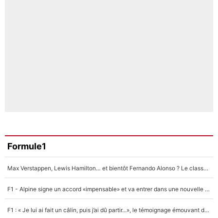
Formule1
Max Verstappen, Lewis Hamilton… et bientôt Fernando Alonso ? Le classement des pilotes les mieux payés en Formule 1 risque de changer !
F1 - Alpine signe un accord «impensable» et va entrer dans une nouvelle dimension : Grande nouvelle pour Pierre Gasly !
F1 : « Je lui ai fait un câlin, puis j’ai dû partir...», le témoignage émouvant de Max Verstappen sur sa fille