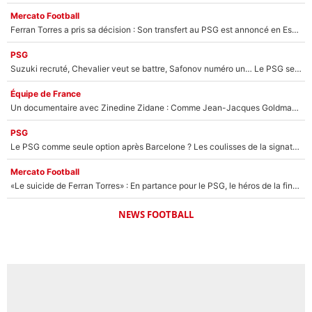
Mercato Football
Ferran Torres a pris sa décision : Son transfert au PSG est annoncé en Espagne !
PSG
Suzuki recruté, Chevalier veut se battre, Safonov numéro un… Le PSG se lance encore dans un gros chantier pour le poste de gardien de but
Équipe de France
Un documentaire avec Zinedine Zidane : Comme Jean-Jacques Goldman et Mylène Farmer, le nouveau sélectionneur de l'équipe de France a recalé une journaliste très connue
PSG
Le PSG comme seule option après Barcelone ? Les coulisses de la signature historique de Lionel Messi sont révélées au grand jour !
Mercato Football
«Le suicide de Ferran Torres» : En partance pour le PSG, le héros de la finale de la Coupe du monde s'attire les foudres de la presse espagnole !
NEWS FOOTBALL