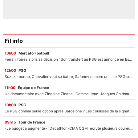
Fil info
13h00
Mercato Football
Ferran Torres a pris sa décision : Son transfert au PSG est annoncé en Espagne !
12h00
PSG
Suzuki recruté, Chevalier veut se battre, Safonov numéro un… Le PSG se lance encore dans un gros chantier pour le poste de gardien de but
11h00
Équipe de France
Un documentaire avec Zinedine Zidane : Comme Jean-Jacques Goldman et Mylène Farmer, le nouveau sélectionneur de l'équipe de France a recalé une journaliste très connue
10h00
PSG
Le PSG comme seule option après Barcelone ? Les coulisses de la signature historique de Lionel Messi sont révélées au grand jour !
09h15
Tour de France
«Le budget a augmenté» : Decathlon-CMA CGM recrute plusieurs coureurs pour offrir à Paul Seixas une équipe pour gagner le Tour de France 2027