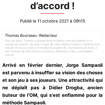
d’accord !
Publié le 11 octobre 2021 à 08h15
Thomas Bourseau
-
Rédacteur
Féru de sport, Thomas a grandi entre le ballon rond du football et le
orange du basket, ses deux coups de cœur depuis toujours. Diplômé d’un
Master et d’une Licence à l’Institut Européen du Journalisme de Paris, il
suit toujours de très près les aventures d’Arsenal et des Los Angeles
Lakers.
Arrivé en février dernier, Jorge Sampaoli
est parvenu à insuffler sa vision des choses
et son jeu à ses joueurs. Une attractivité qui
ne déplaît pas à Didier Drogba, ancien
buteur de l’OM, qui s’est enflammé pour la
méthode Sampaoli.