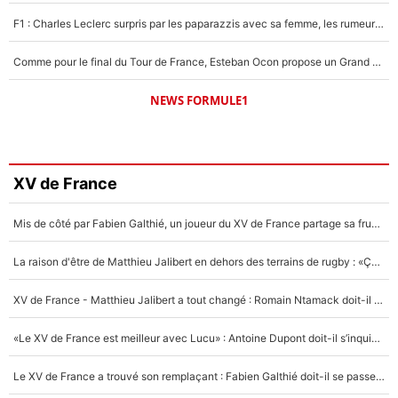
F1 : Charles Leclerc surpris par les paparazzis avec sa femme, les rumeurs étaient vraies !
Comme pour le final du Tour de France, Esteban Ocon propose un Grand Prix de Formule 1 à Paris : «Autour de l’Arc de Triomphe, ce serait génial» !
NEWS FORMULE1
XV de France
Mis de côté par Fabien Galthié, un joueur du XV de France partage sa frustration : «ils ne me l’ont pas dit tout de suite»
La raison d'être de Matthieu Jalibert en dehors des terrains de rugby : «Ça m'atteint autant que si tu touches à un membre de ma famille»
XV de France - Matthieu Jalibert a tout changé : Romain Ntamack doit-il s’inquiéter pour sa place à un an de la Coupe du monde ?
«Le XV de France est meilleur avec Lucu» : Antoine Dupont doit-il s’inquiéter pour sa place ?
Le XV de France a trouvé son remplaçant : Fabien Galthié doit-il se passer d'Antoine Dupont ?