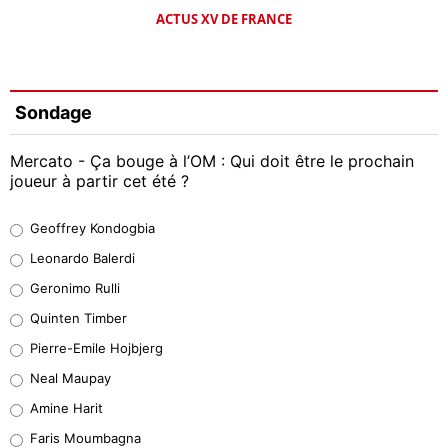
ACTUS XV DE FRANCE
Sondage
Mercato - Ça bouge à l’OM : Qui doit être le prochain
joueur à partir cet été ?
Geoffrey Kondogbia
Geoffrey Kondogbia
38%
Leonardo Balerdi
Leonardo Balerdi
Geronimo Rulli
32%
Quinten Timber
Geronimo Rulli
Pierre-Emile Hojbjerg
5%
Neal Maupay
Quinten Timber
Amine Harit
1%
Faris Moumbagna