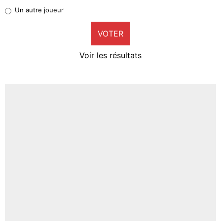
Pierre-Emile Hojbjerg
Un autre joueur
9%
VOTER
Neal Maupay
4%
Voir les résultats
Amine Harit
3%
Faris Moumbagna
4%
Un autre joueur
5%
1641 personnes ont participé aux votes.