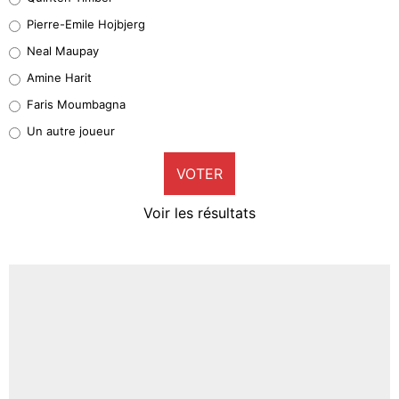
Geronimo Rulli
Pierre-Emile Hojbjerg
5%
Neal Maupay
Quinten Timber
Amine Harit
1%
Faris Moumbagna
Pierre-Emile Hojbjerg
Un autre joueur
9%
VOTER
Neal Maupay
4%
Voir les résultats
Amine Harit
3%
Faris Moumbagna
4%
Un autre joueur
5%
1664 personnes ont participé aux votes.