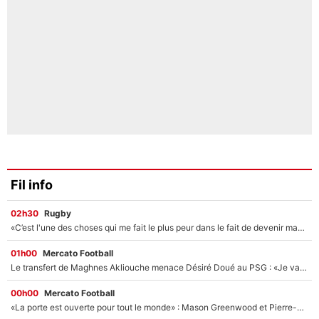
Fil info
02h30
Rugby
«C’est l'une des choses qui me fait le plus peur dans le fait de devenir maman» : En couple avec Antoine Dupont, Iris Mittenaere s'inquiète déjà pour ses futurs enfants !
01h00
Mercato Football
Le transfert de Maghnes Akliouche menace Désiré Doué au PSG : «Je valide à 200%»
00h00
Mercato Football
«La porte est ouverte pour tout le monde» : Mason Greenwood et Pierre-Emerick Aubameyang ont quitté l'OM, Amine Gouiri balance sur la suite du mercato et sur la réaction du vestiaire !