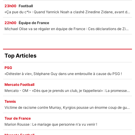
23h00
Football
«Ça pue du c*l» : Quand Yannick Noah a clashé Zinedine Zidane, avant de se faire recadrer par le nouveau sélectionneur de l'équipe de France !
22h00
Équipe de France
Michael Olise va se régaler en équipe de France : Ces déclarations de Zinedine Zidane qui prouvent qu'il va tout miser sur la star du Bayern Munich !
Top Articles
PSG
«Détester à vie», Stéphane Guy dans une embrouille à cause du PSG !
Mercato Football
Mercato - OM - «Dès que je prends un club, je t’appellerai» : La promesse de Marcelino au moment de claquer la porte
Tennis
Victime de racisme contre Murray, Kyrgios pousse un énorme coup de gueule !
Tour de France
Marion Rousse : Le mariage que personne n'a vu venir !