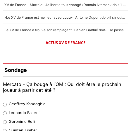
XV de France - Matthieu Jalibert a tout changé : Romain Ntamack doit-il s’inquiéter pour sa place à un an de la Coupe du monde ?
«Le XV de France est meilleur avec Lucu» : Antoine Dupont doit-il s’inquiéter pour sa place ?
Le XV de France a trouvé son remplaçant : Fabien Galthié doit-il se passer d'Antoine Dupont ?
ACTUS XV DE FRANCE
Sondage
Mercato - Ça bouge à l’OM : Qui doit être le prochain
joueur à partir cet été ?
Geoffrey Kondogbia
Geoffrey Kondogbia
38%
Leonardo Balerdi
Leonardo Balerdi
Geronimo Rulli
32%
Quinten Timber