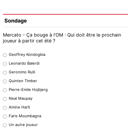
Sondage
Mercato - Ça bouge à l’OM : Qui doit être le prochain
joueur à partir cet été ?
Geoffrey Kondogbia
Geoffrey Kondogbia
38%
Leonardo Balerdi
Leonardo Balerdi
Geronimo Rulli
32%
Quinten Timber
Geronimo Rulli
Pierre-Emile Hojbjerg
5%
Neal Maupay
Quinten Timber
Amine Harit
1%
Faris Moumbagna
Pierre-Emile Hojbjerg
Un autre joueur
9%