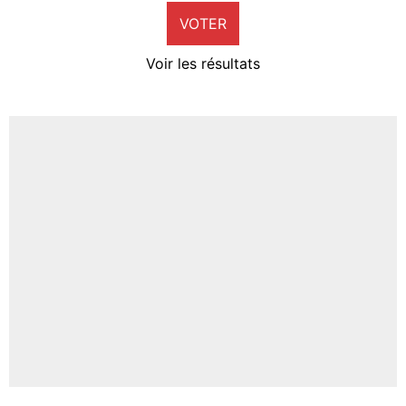
VOTER
Neal Maupay
4%
Voir les résultats
Amine Harit
3%
Faris Moumbagna
4%
Un autre joueur
5%
1666 personnes ont participé aux votes.