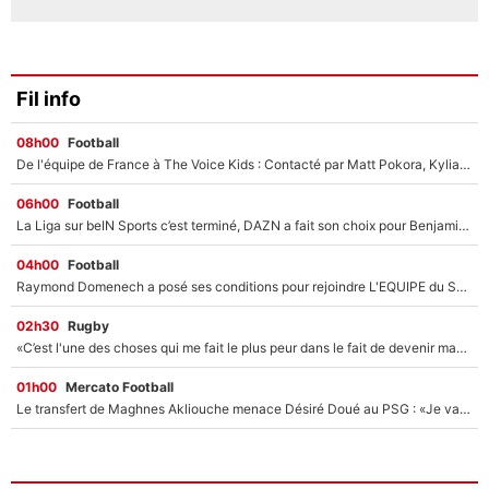
Fil info
08h00
Football
De l'équipe de France à The Voice Kids : Contacté par Matt Pokora, Kylian Mbappé a accepté de jouer un rôle inédit sur TF1 !
06h00
Football
La Liga sur beIN Sports c’est terminé, DAZN a fait son choix pour Benjamin Da Silva et Omar Da Fonseca !
04h00
Football
Raymond Domenech a posé ses conditions pour rejoindre L'EQUIPE du Soir : Il refuse de faire l'émission avec un autre chroniqueur !
02h30
Rugby
«C’est l'une des choses qui me fait le plus peur dans le fait de devenir maman» : En couple avec Antoine Dupont, Iris Mittenaere s'inquiète déjà pour ses futurs enfants !
01h00
Mercato Football
Le transfert de Maghnes Akliouche menace Désiré Doué au PSG : «Je valide à 200%»