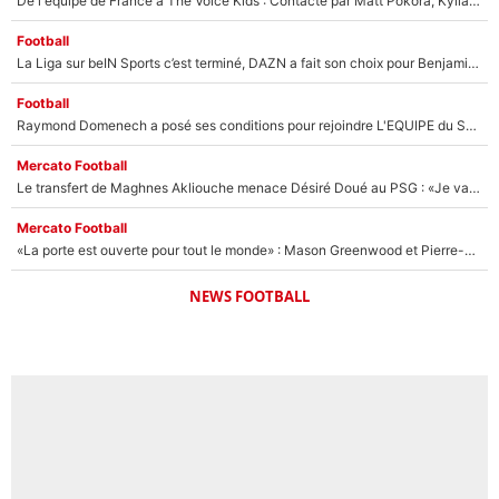
De l'équipe de France à The Voice Kids : Contacté par Matt Pokora, Kylian Mbappé a accepté de jouer un rôle inédit sur TF1 !
Football
La Liga sur beIN Sports c’est terminé, DAZN a fait son choix pour Benjamin Da Silva et Omar Da Fonseca !
Football
Raymond Domenech a posé ses conditions pour rejoindre L'EQUIPE du Soir : Il refuse de faire l'émission avec un autre chroniqueur !
Mercato Football
Le transfert de Maghnes Akliouche menace Désiré Doué au PSG : «Je valide à 200%»
Mercato Football
«La porte est ouverte pour tout le monde» : Mason Greenwood et Pierre-Emerick Aubameyang ont quitté l'OM, Amine Gouiri balance sur la suite du mercato et sur la réaction du vestiaire !
NEWS FOOTBALL