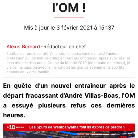
l’OM !
Mis à jour le 3 février 2021 à 15h37
Alexis Bernard
-
Rédacteur en chef
Footballeur presque raté, j’ai choisi le journalisme car c’est l’unique
profession qui permet de critiquer ceux qui ont réussi. Après avoir réalisé
mon rêve de disputer la Coupe du Monde 2010 (en tribune de presse), je
vis de ma passion avec le mercato et les grands événements sportifs
comme deuxième famille.
En quête d’un nouvel entraîneur après le
départ fracassant d’André Villas-Boas, l’OM
a essuyé plusieurs refus ces dernières
heures.