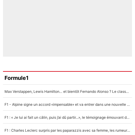
Formule1
Max Verstappen, Lewis Hamilton… et bientôt Fernando Alonso ? Le classement des pilotes les mieux payés en Formule 1 risque de changer !
F1 - Alpine signe un accord «impensable» et va entrer dans une nouvelle dimension : Grande nouvelle pour Pierre Gasly !
F1 : « Je lui ai fait un câlin, puis j’ai dû partir...», le témoignage émouvant de Max Verstappen sur sa fille
F1 : Charles Leclerc surpris par les paparazzis avec sa femme, les rumeurs étaient vraies !