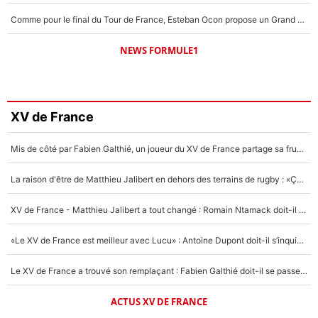
Comme pour le final du Tour de France, Esteban Ocon propose un Grand Prix de Formule 1 à Paris : «Autour de l’Arc de Triomphe, ce serait génial» !
NEWS FORMULE1
XV de France
Mis de côté par Fabien Galthié, un joueur du XV de France partage sa frustration : «ils ne me l’ont pas dit tout de suite»
La raison d'être de Matthieu Jalibert en dehors des terrains de rugby : «Ça m'atteint autant que si tu touches à un membre de ma famille»
XV de France - Matthieu Jalibert a tout changé : Romain Ntamack doit-il s’inquiéter pour sa place à un an de la Coupe du monde ?
«Le XV de France est meilleur avec Lucu» : Antoine Dupont doit-il s’inquiéter pour sa place ?
Le XV de France a trouvé son remplaçant : Fabien Galthié doit-il se passer d'Antoine Dupont ?
ACTUS XV DE FRANCE