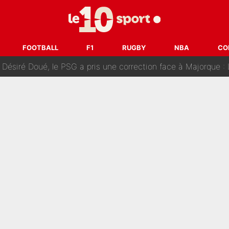
uer à Zinedine Zidane en équipe de France : «Je n'aurais jam
rt dans tous les sens sur le mercato de l'OM : Frank McCourt va enf
FOOTBALL
F1
RUGBY
NBA
CO
 Doué, le PSG a pris une correction face à Majorque : Luis Enrique a
, puis j’ai dû partir...», le témoignage émouvant de Max Verstapp
 Rodri va trahir le Real Madrid : Le Ballon d'Or a choisi de 