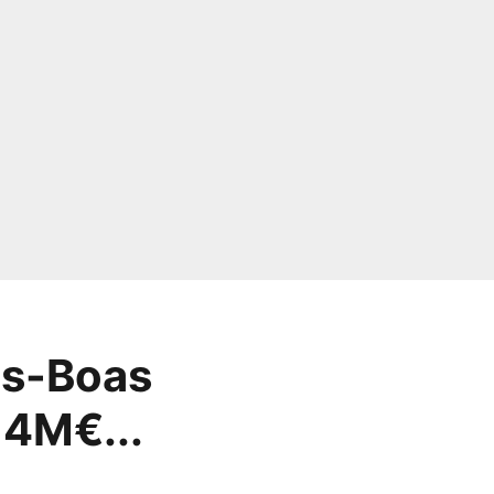
as-Boas
 4M€...