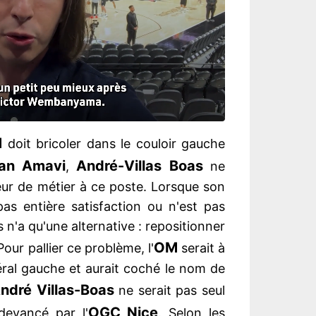
M
doit bricoler dans le couloir gauche
dan Amav
i
André-Villas Boas
,
ne
eur de métier à ce poste. Lorsque son
as entière satisfaction ou n'est pas
s n'a qu'une alternative : repositionner
OM
Pour pallier ce problème, l'
serait à
éral gauche et aurait coché le nom de
ndré Villas-Boas
ne serait pas seul
OGC Nice
devancé par l'
. Selon les