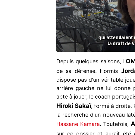
O
Depuis quelques saisons, l'
Jor
de sa défense. Hormis
dispose pas d'un véritable jou
arrière gauche ne lui donne p
apte à jouer, le coach portugai
Hiroki Sakaï
, formé à droite. 
la recherche d'un nouveau lat
A
Hassane Kamara
. Toutefois,
sur ce dossier et aurait été 