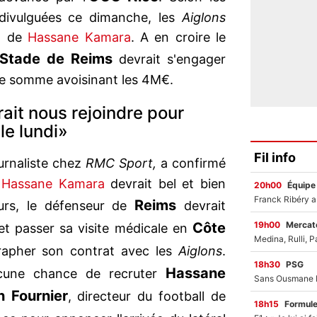
 divulguées ce dimanche, les
Aiglons
rt de
Hassane Kamara
. A en croire le
Stade de Reims
devrait s'engager
e somme avoisinant les 4M€.
it nous rejoindre pour
le lundi»
Fil info
urnaliste chez
RMC Sport,
a confirmé
,
Hassane Kamara
devrait bel et bien
20h00
Équipe
Reims
leurs, le défenseur de
devrait
19h00
Mercato
Côte
 et passer sa visite médicale en
rapher son contrat avec les
Aiglons
.
18h30
PSG
Hassane
cune chance de recruter
n Fournier
, directeur du football de
18h15
Formul