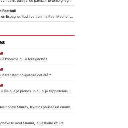
F1 : « Je lui ai fait un câlin, puis j’ai dû partir...», le témoignage émouvant de Max Verstappen sur sa fille
 Football
Coup de théâtre en Espagne, Rodri va trahir le Real Madrid : Le Ballon d'Or a choisi de signer au FC Barcelone !
es
ll
ilà l'homme qui a tout gâché !
ll
n transfert obligatoire cet été ?
ll
Mercato - OM - «Dès que je prends un club, je t’appellerai» : La promesse de Marcelino au moment de claquer la porte
Victime de racisme contre Murray, Kyrgios pousse un énorme coup de gueule !
hève le Real Madrid, le vestiaire exulte