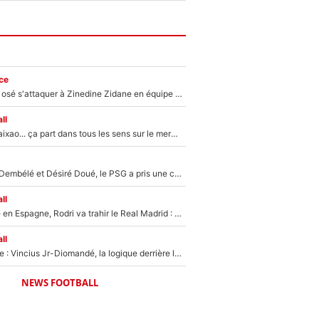
ce
Franck Ribéry a osé s'attaquer à Zinedine Zidane en équipe de France : «Je n'aurais jamais fait ça»
ll
Medina, Rulli, Paixao... ça part dans tous les sens sur le mercato de l'OM : Frank McCourt va enfin récupérer l'argent qu'il attend ?
Sans Ousmane Dembélé et Désiré Doué, le PSG a pris une correction face à Majorque : Luis Enrique attend avec impatience des renforts !
ll
Coup de théâtre en Espagne, Rodri va trahir le Real Madrid : Le Ballon d'Or a choisi de signer au FC Barcelone !
ll
Mercato Analyse : Vincius Jr-Diomandé, la logique derrière la concordance des temps
NEWS FOOTBALL