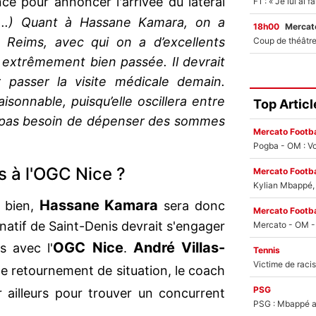
ence pour annoncer l'arrivée du latéral
...) Quant à Hassane Kamara, on a
18h00
Mercato
Reims, avec qui on a d’excellents
t extrêmement bien passée. Il devrait
r passer la visite médicale demain.
isonnable, puisqu’elle oscillera entre
Top Articl
’a pas besoin de dépenser des sommes
Mercato Footba
Pogba - OM : Vo
s à l'OGC Nice ?
Mercato Footba
Kylian Mbappé, u
Hassane Kamara
e bien,
sera donc
Mercato Footba
e natif de Saint-Denis devrait s'engager
OGC Nice
André Villas-
s avec l'
.
Tennis
 retournement de situation, le coach
PSG
 ailleurs pour trouver un concurrent
PSG : Mbappé ac