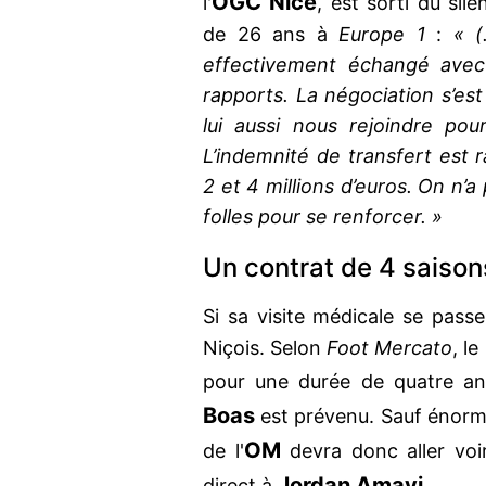
OGC Nice
l'
, est sorti du sil
de 26 ans à
Europe 1
:
« (
effectivement échangé avec 
rapports. La négociation s’es
lui aussi nous rejoindre pou
L’indemnité de transfert est ra
2 et 4 millions d’euros. On n
folles pour se renforcer. »
Un contrat de 4 saison
Si sa visite médicale se pass
Niçois. Selon
Foot Mercato
, l
pour une durée de quatre an
Boas
est prévenu. Sauf énorme
OM
de l'
devra donc aller voir
Jordan Amavi
direct à
.