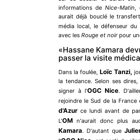
informations de
Nice-Matin
,
aurait déjà bouclé le transfe
média local, le défenseur du
avec les
Rouge et noir
pour un
«Hassane Kamara devra
passer la visite médica
Loïc Tanzi,
Dans la foulée,
jo
la tendance. Selon ses dires
OGC Nice
signer à l'
. D'ail
rejoindre le Sud de la France
d'Azur
ce lundi avant de pa
OM
L'
n'aurait donc plus au
Kamara
Julie
. D'autant que