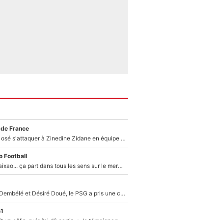
 de France
Franck Ribéry a osé s'attaquer à Zinedine Zidane en équipe de France : «Je n'aurais jamais fait ça»
 Football
Medina, Rulli, Paixao... ça part dans tous les sens sur le mercato de l'OM : Frank McCourt va enfin récupérer l'argent qu'il attend ?
Sans Ousmane Dembélé et Désiré Doué, le PSG a pris une correction face à Majorque : Luis Enrique attend avec impatience des renforts !
e1