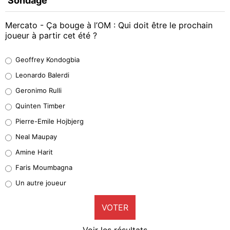
Sondage
Mercato - Ça bouge à l’OM : Qui doit être le prochain
joueur à partir cet été ?
Geoffrey Kondogbia
Geoffrey Kondogbia
38%
Leonardo Balerdi
Leonardo Balerdi
Geronimo Rulli
32%
Quinten Timber
Geronimo Rulli
Pierre-Emile Hojbjerg
5%
Neal Maupay
Quinten Timber
Amine Harit
1%
Faris Moumbagna
Pierre-Emile Hojbjerg
Un autre joueur
9%
VOTER
Neal Maupay
4%
Voir les résultats