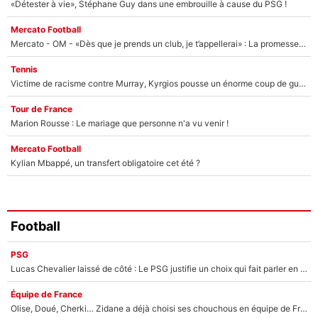
«Détester à vie», Stéphane Guy dans une embrouille à cause du PSG !
Mercato Football
Mercato - OM - «Dès que je prends un club, je t’appellerai» : La promesse de Marcelino au moment de claquer la porte
Tennis
Victime de racisme contre Murray, Kyrgios pousse un énorme coup de gueule !
Tour de France
Marion Rousse : Le mariage que personne n'a vu venir !
Mercato Football
Kylian Mbappé, un transfert obligatoire cet été ?
Football
PSG
Lucas Chevalier laissé de côté : Le PSG justifie un choix qui fait parler en plein mercato
Équipe de France
Olise, Doué, Cherki… Zidane a déjà choisi ses chouchous en équipe de France ? L’IA annonce des surprises sans Kylian Mbappé !