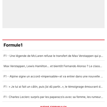
Formule1
F1 - Une légende de McLaren refuse le transfert de Max Verstappen qui pourrait «faire des vagues» et plomber l'ambiance dans l'équipe
Max Verstappen, Lewis Hamilton… et bientôt Fernando Alonso ? Le classement des pilotes les mieux payés en Formule 1 risque de changer !
F1 - Alpine signe un accord «impensable» et va entrer dans une nouvelle dimension : Grande nouvelle pour Pierre Gasly !
F1 : « Je lui ai fait un câlin, puis j’ai dû partir...», le témoignage émouvant de Max Verstappen sur sa fille
F1 : Charles Leclerc surpris par les paparazzis avec sa femme, les rumeurs étaient vraies !