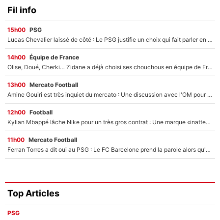
Fil info
15h00
PSG
Lucas Chevalier laissé de côté : Le PSG justifie un choix qui fait parler en plein mercato
14h00
Équipe de France
Olise, Doué, Cherki… Zidane a déjà choisi ses chouchous en équipe de France ? L’IA annonce des surprises sans Kylian Mbappé !
13h00
Mercato Football
Amine Gouiri est très inquiet du mercato : Une discussion avec l'OM pour acter son transfert !
12h00
Football
Kylian Mbappé lâche Nike pour un très gros contrat : Une marque «inattendue» va frapper très fort
11h00
Mercato Football
Ferran Torres a dit oui au PSG : Le FC Barcelone prend la parole alors qu'un transfert de l'attaquant espagnol prend forme
Top Articles
PSG