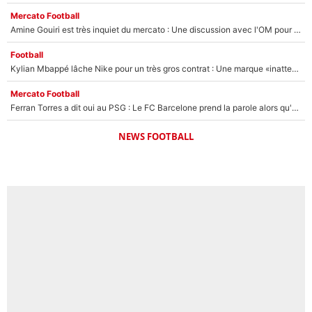
Mercato Football
Amine Gouiri est très inquiet du mercato : Une discussion avec l'OM pour acter son transfert !
Football
Kylian Mbappé lâche Nike pour un très gros contrat : Une marque «inattendue» va frapper très fort
Mercato Football
Ferran Torres a dit oui au PSG : Le FC Barcelone prend la parole alors qu'un transfert de l'attaquant espagnol prend forme
NEWS FOOTBALL