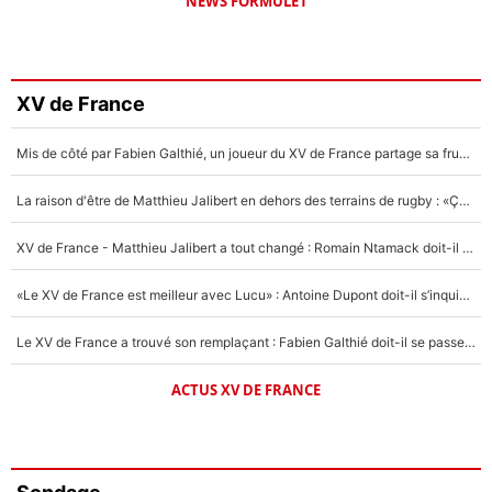
NEWS FORMULE1
XV de France
Mis de côté par Fabien Galthié, un joueur du XV de France partage sa frustration : «ils ne me l’ont pas dit tout de suite»
La raison d'être de Matthieu Jalibert en dehors des terrains de rugby : «Ça m'atteint autant que si tu touches à un membre de ma famille»
XV de France - Matthieu Jalibert a tout changé : Romain Ntamack doit-il s’inquiéter pour sa place à un an de la Coupe du monde ?
«Le XV de France est meilleur avec Lucu» : Antoine Dupont doit-il s’inquiéter pour sa place ?
Le XV de France a trouvé son remplaçant : Fabien Galthié doit-il se passer d'Antoine Dupont ?
ACTUS XV DE FRANCE