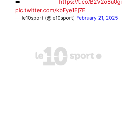
➡️
https://t.co/B2V2o8u0gi
pic.twitter.com/kbFye1Fj7E
— le10sport (@le10sport)
February 21, 2025