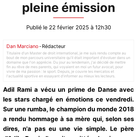
pleine émission
Publié le 22 février 2025 à 12h30
Dan Marciano
-
Rédacteur
Titulaire d'un Master de droit international, je me suis rendu compte au
bout de mon parcours universitaire qu'il était important d'évoluer dans un
domaine que l'on apprécie. Du jour au lendemain, j'ai décidé de mettre
fin au rêve de mes parents, qui voyaient en moi un futur avocat, pour
vivre de ma passion : le sport. Depuis, je couvre les mercatos et
l'actualité sportive en essayant d'informer au mieux les lecteurs.
Adil Rami a vécu un prime de Danse avec
les stars chargé en émotions ce vendredi.
Sur une rumba, le champion du monde 2018
a rendu hommage à sa mère qui, selon ses
dires, n'a pas eu une vie simple. Le père