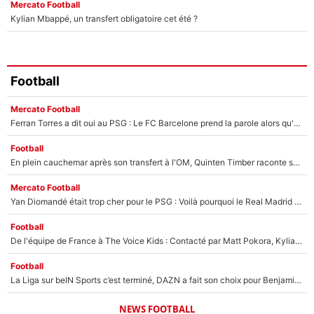
Mercato Football
Kylian Mbappé, un transfert obligatoire cet été ?
Football
Mercato Football
Ferran Torres a dit oui au PSG : Le FC Barcelone prend la parole alors qu'un transfert de l'attaquant espagnol prend forme
Football
En plein cauchemar après son transfert à l'OM, Quinten Timber raconte ses doutes après sa signature à Marseille
Mercato Football
Yan Diomandé était trop cher pour le PSG : Voilà pourquoi le Real Madrid a accepté de payer la somme record de 140M€ pour boucler son transfert !
Football
De l'équipe de France à The Voice Kids : Contacté par Matt Pokora, Kylian Mbappé a accepté de jouer un rôle inédit sur TF1 !
Football
La Liga sur beIN Sports c’est terminé, DAZN a fait son choix pour Benjamin Da Silva et Omar Da Fonseca !
NEWS FOOTBALL