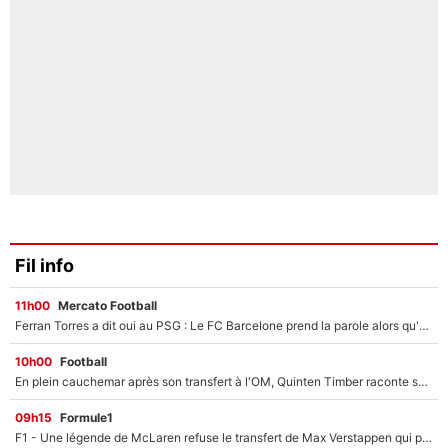
Fil info
11h00
Mercato Football
Ferran Torres a dit oui au PSG : Le FC Barcelone prend la parole alors qu'un transfert de l'attaquant espagnol prend forme
10h00
Football
En plein cauchemar après son transfert à l'OM, Quinten Timber raconte ses doutes après sa signature à Marseille
09h15
Formule1
F1 - Une légende de McLaren refuse le transfert de Max Verstappen qui pourrait «faire des vagues» et plomber l'ambiance dans l'équipe