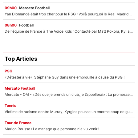
09h00
Mercato Football
Yan Diomandé était trop cher pour le PSG : Voilà pourquoi le Real Madrid a accepté de payer la somme record de 140M€ pour boucler son transfert !
08h00
Football
De l'équipe de France à The Voice Kids : Contacté par Matt Pokora, Kylian Mbappé a accepté de jouer un rôle inédit sur TF1 !
Top Articles
PSG
«Détester à vie», Stéphane Guy dans une embrouille à cause du PSG !
Mercato Football
Mercato - OM - «Dès que je prends un club, je t’appellerai» : La promesse de Marcelino au moment de claquer la porte
Tennis
Victime de racisme contre Murray, Kyrgios pousse un énorme coup de gueule !
Tour de France
Marion Rousse : Le mariage que personne n'a vu venir !