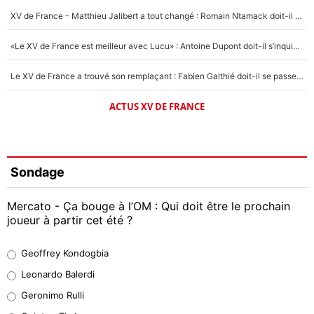
XV de France - Matthieu Jalibert a tout changé : Romain Ntamack doit-il s’inquiéter pour sa place à un an de la Coupe du monde ?
«Le XV de France est meilleur avec Lucu» : Antoine Dupont doit-il s’inquiéter pour sa place ?
Le XV de France a trouvé son remplaçant : Fabien Galthié doit-il se passer d'Antoine Dupont ?
ACTUS XV DE FRANCE
Sondage
Mercato - Ça bouge à l’OM : Qui doit être le prochain
joueur à partir cet été ?
Geoffrey Kondogbia
Geoffrey Kondogbia
38%
Leonardo Balerdi
Leonardo Balerdi
Geronimo Rulli
32%