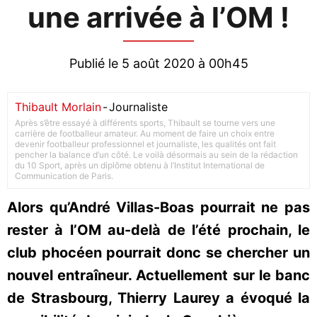
une arrivée à l’OM !
Publié le 5 août 2020 à 00h45
Thibault Morlain
-
Journaliste
Après s’être essayé à différents sports, Thibault se tourne vers une
carrière de footballeur amateur. Au moment de faire un choix entre
devenir footballeur professionnel et journaliste, les qualités ont fait
pencher la balance d’un côté. Le voilà désormais au sein de la rédaction
du 10 Sport, après un diplôme obtenu à l’Institut International de
Communication de Paris.
Alors qu’André Villas-Boas pourrait ne pas
rester à l’OM au-delà de l’été prochain, le
club phocéen pourrait donc se chercher un
nouvel entraîneur. Actuellement sur le banc
de Strasbourg, Thierry Laurey a évoqué la