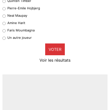
Quinten Timber
Geronimo Rulli
Pierre-Emile Hojbjerg
5%
Neal Maupay
Quinten Timber
Amine Harit
1%
Faris Moumbagna
Pierre-Emile Hojbjerg
Un autre joueur
9%
VOTER
Neal Maupay
4%
Voir les résultats
Amine Harit
3%
Faris Moumbagna
4%
Un autre joueur
5%
1673 personnes ont participé aux votes.