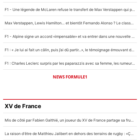
F1 - Une légende de McLaren refuse le transfert de Max Verstappen qui pourrait «faire des vagues» et plomber l'ambiance dans l'équipe
Max Verstappen, Lewis Hamilton… et bientôt Fernando Alonso ? Le classement des pilotes les mieux payés en Formule 1 risque de changer !
F1 - Alpine signe un accord «impensable» et va entrer dans une nouvelle dimension : Grande nouvelle pour Pierre Gasly !
F1 : « Je lui ai fait un câlin, puis j’ai dû partir...», le témoignage émouvant de Max Verstappen sur sa fille
F1 : Charles Leclerc surpris par les paparazzis avec sa femme, les rumeurs étaient vraies !
NEWS FORMULE1
XV de France
Mis de côté par Fabien Galthié, un joueur du XV de France partage sa frustration : «ils ne me l’ont pas dit tout de suite»
La raison d'être de Matthieu Jalibert en dehors des terrains de rugby : «Ça m'atteint autant que si tu touches à un membre de ma famille»