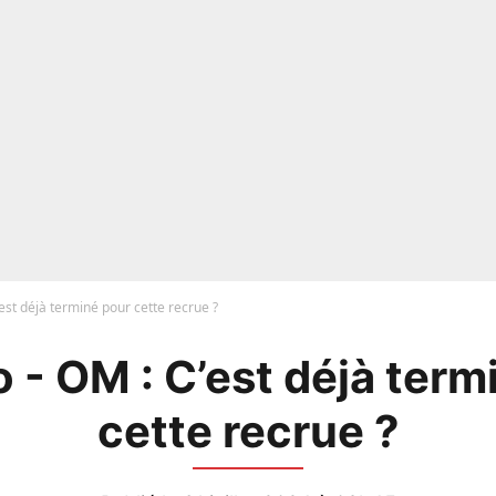
est déjà terminé pour cette recrue ?
 - OM : C’est déjà term
cette recrue ?