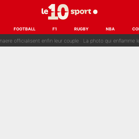
e de Michael Olise : L’annonce du Bayern Munich sur son enf
 : La photo qui met fin au transfert de l’été !
FOOTBALL
F1
RUGBY
NBA
CO
naere officialisent enfin leur couple : La photo qui enflamme 
emplacer Gianni Infantino ? «Il serait un mauvais président», le patron de
ue prêt à l’écarter au PSG, la décision qui va accélérer son tr