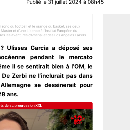
Publié le 31 juillet 2024 à 08h45
n rond du football et le orange du basket, ses deux
Master et d’une Licence à l’Institut Européen du
 près les aventures d’Arsenal et des Los Angeles Lakers.
 ? Ulisses Garcia a déposé ses
hocéenne pendant le mercato
e il se sentirait bien à l’OM, le
De Zerbi ne l’inclurait pas dans
 Allemagne se dessinerait pour
28 ans.