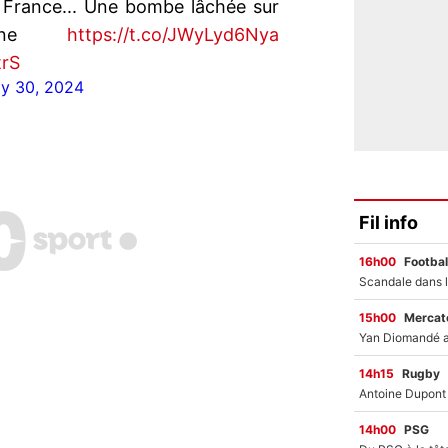
 France... Une bombe lâchée sur
idane
https://t.co/JWyLyd6Nya
trS
ly 30, 2024
Fil info
16h00
Footbal
15h00
Mercato
14h15
Rugby
14h00
PSG