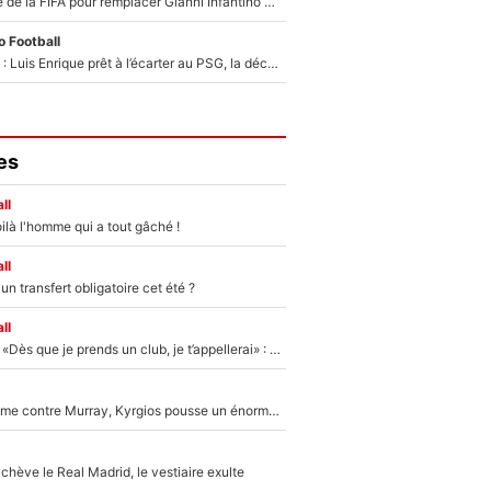
Du PSG à la tête de la FIFA pour remplacer Gianni Infantino ? «Il serait un mauvais président», le patron de la Liga s'attaque à Nasser Al-Khelaïfi !
 Football
Bradley Barcola : Luis Enrique prêt à l’écarter au PSG, la décision qui va accélérer son transfert à Liverpool ?
es
ll
ilà l'homme qui a tout gâché !
ll
n transfert obligatoire cet été ?
ll
Mercato - OM - «Dès que je prends un club, je t’appellerai» : La promesse de Marcelino au moment de claquer la porte
Victime de racisme contre Murray, Kyrgios pousse un énorme coup de gueule !
hève le Real Madrid, le vestiaire exulte