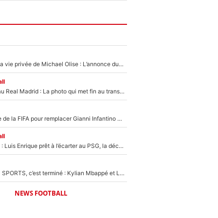
Scandale dans la vie privée de Michael Olise : L’annonce du Bayern Munich sur son enfant caché
ll
Yan Diomandé au Real Madrid : La photo qui met fin au transfert de l’été !
Du PSG à la tête de la FIFA pour remplacer Gianni Infantino ? «Il serait un mauvais président», le patron de la Liga s'attaque à Nasser Al-Khelaïfi !
ll
Bradley Barcola : Luis Enrique prêt à l’écarter au PSG, la décision qui va accélérer son transfert à Liverpool ?
La Liga sur beIN SPORTS, c’est terminé : Kylian Mbappé et Lamine Yamal changent de chaîne, «le moment était venu d'ouvrir un nouveau chapitre»
NEWS FOOTBALL