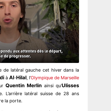
 de latéral gauche cet hiver dans la
di
Al
Hilal
à
-
, l’
Olympique de Marseille
Quentin
Merlin
Ulisses
sur
ainsi qu’
. L’arrière latéral suisse de 28 ans
e la porte.