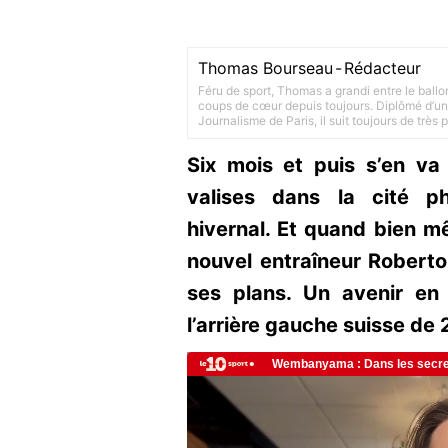
Thomas Bourseau
-
Rédacteur
Féru de sport, Thomas a grandi entre le ballo
coups de cœur depuis toujours. Diplômé d’un 
Journalisme de Paris, il suit toujours de très
Six mois et puis s’en va
valises dans la cité p
hivernal. Et quand bien mêm
nouvel entraîneur Roberto 
ses plans. Un avenir en
l’arrière gauche suisse de 