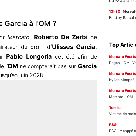
13h30
Mercato
e Garcia à l’OM ?
Roberto De
Zerbi
ot Mercato
,
ne
Top Articl
’Ulisses Garcia
irateur du profil d
.
Pablo
Longoria
par
cet été afin de
Mercato Footba
Pogba - OM : Vo
OM
Garcia
e l’
ne compterait pas sur
Mercato Footba
jusqu’en juin 2028.
Kylian Mbappé, u
Mercato Footba
Tennis
PSG
PSG : Mbappé ac