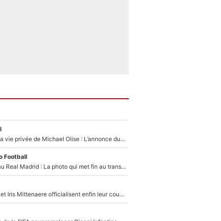
l
Scandale dans la vie privée de Michael Olise : L’annonce du Bayern Munich sur son enfant caché
 Football
Yan Diomandé au Real Madrid : La photo qui met fin au transfert de l’été !
Antoine Dupont et Iris Mittenaere officialisent enfin leur couple : La photo qui enflamme les réseaux sociaux