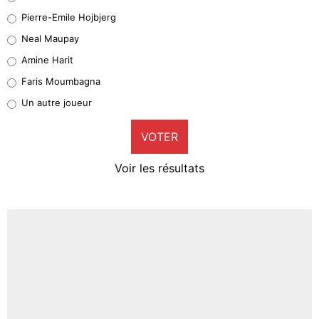
Geronimo Rulli
Pierre-Emile Hojbjerg
5%
Neal Maupay
Quinten Timber
Amine Harit
1%
Faris Moumbagna
Pierre-Emile Hojbjerg
Un autre joueur
9%
VOTER
Neal Maupay
4%
Voir les résultats
Amine Harit
3%
Faris Moumbagna
4%
Un autre joueur
5%
1667 personnes ont participé aux votes.