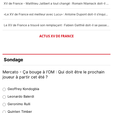
XV de France - Matthieu Jalibert a tout changé : Romain Ntamack doit-il s’inquiéter pour sa place à un an de la Coupe du monde ?
«Le XV de France est meilleur avec Lucu» : Antoine Dupont doit-il s’inquiéter pour sa place ?
Le XV de France a trouvé son remplaçant : Fabien Galthié doit-il se passer d'Antoine Dupont ?
ACTUS XV DE FRANCE
Sondage
Mercato - Ça bouge à l’OM : Qui doit être le prochain
joueur à partir cet été ?
Geoffrey Kondogbia
Geoffrey Kondogbia
38%
Leonardo Balerdi
Leonardo Balerdi
Geronimo Rulli
32%
Quinten Timber