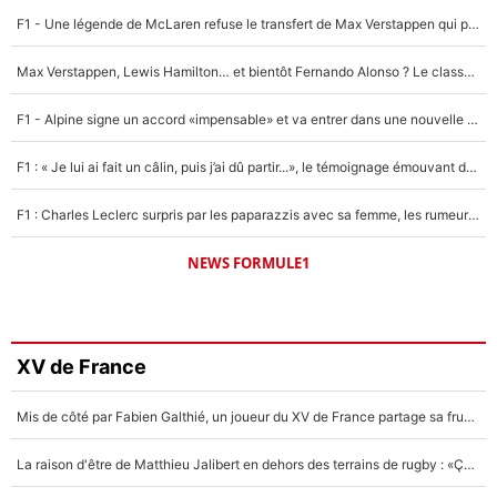
F1 - Une légende de McLaren refuse le transfert de Max Verstappen qui pourrait «faire des vagues» et plomber l'ambiance dans l'équipe
Max Verstappen, Lewis Hamilton… et bientôt Fernando Alonso ? Le classement des pilotes les mieux payés en Formule 1 risque de changer !
F1 - Alpine signe un accord «impensable» et va entrer dans une nouvelle dimension : Grande nouvelle pour Pierre Gasly !
F1 : « Je lui ai fait un câlin, puis j’ai dû partir...», le témoignage émouvant de Max Verstappen sur sa fille
F1 : Charles Leclerc surpris par les paparazzis avec sa femme, les rumeurs étaient vraies !
NEWS FORMULE1
XV de France
Mis de côté par Fabien Galthié, un joueur du XV de France partage sa frustration : «ils ne me l’ont pas dit tout de suite»
La raison d'être de Matthieu Jalibert en dehors des terrains de rugby : «Ça m'atteint autant que si tu touches à un membre de ma famille»