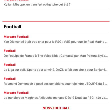
Kylian Mbappé, un transfert obligatoire cet été ?
Football
Mercato Football
Yan Diomandé était trop cher pour le PSG : Voilà pourquoi le Real Madrid a accepté de payer la somme record de 140M€ pour boucler son transfert !
Football
De l'équipe de France à The Voice Kids : Contacté par Matt Pokora, Kylian Mbappé a accepté de jouer un rôle inédit sur TF1 !
Football
La Liga sur beIN Sports c’est terminé, DAZN a fait son choix pour Benjamin Da Silva et Omar Da Fonseca !
Football
Raymond Domenech a posé ses conditions pour rejoindre L'EQUIPE du Soir : Il refuse de faire l'émission avec un autre chroniqueur !
Mercato Football
Le transfert de Maghnes Akliouche menace Désiré Doué au PSG : «Je valide à 200%»
NEWS FOOTBALL