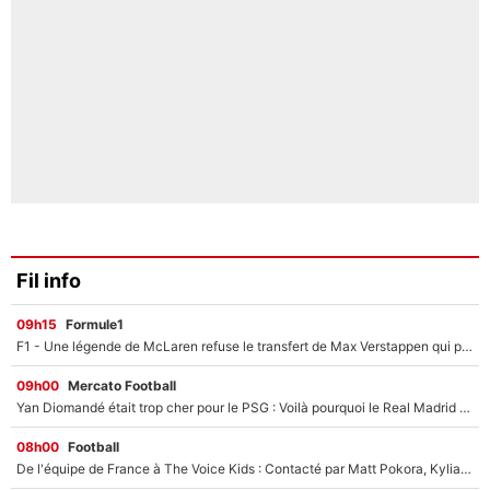
Fil info
09h15
Formule1
F1 - Une légende de McLaren refuse le transfert de Max Verstappen qui pourrait «faire des vagues» et plomber l'ambiance dans l'équipe
09h00
Mercato Football
Yan Diomandé était trop cher pour le PSG : Voilà pourquoi le Real Madrid a accepté de payer la somme record de 140M€ pour boucler son transfert !
08h00
Football
De l'équipe de France à The Voice Kids : Contacté par Matt Pokora, Kylian Mbappé a accepté de jouer un rôle inédit sur TF1 !