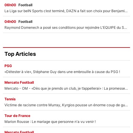
06h00
Football
La Liga sur beIN Sports c’est terminé, DAZN a fait son choix pour Benjamin Da Silva et Omar Da Fonseca !
04h00
Football
Raymond Domenech a posé ses conditions pour rejoindre L'EQUIPE du Soir : Il refuse de faire l'émission avec un autre chroniqueur !
Top Articles
PSG
«Détester à vie», Stéphane Guy dans une embrouille à cause du PSG !
Mercato Football
Mercato - OM - «Dès que je prends un club, je t’appellerai» : La promesse de Marcelino au moment de claquer la porte
Tennis
Victime de racisme contre Murray, Kyrgios pousse un énorme coup de gueule !
Tour de France
Marion Rousse : Le mariage que personne n'a vu venir !
Mercato Football