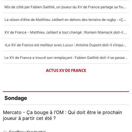
Mis de côté par Fabien Galthié, un joueur du XV de France partage sa frustration : «ils ne me l’ont pas dit tout de suite»
La raison d'être de Matthieu Jalibert en dehors des terrains de rugby : «Ça m'atteint autant que si tu touches à un membre de ma famille»
XV de France - Matthieu Jalibert a tout changé : Romain Ntamack doit-il s’inquiéter pour sa place à un an de la Coupe du monde ?
«Le XV de France est meilleur avec Lucu» : Antoine Dupont doit-il s’inquiéter pour sa place ?
Le XV de France a trouvé son remplaçant : Fabien Galthié doit-il se passer d'Antoine Dupont ?
ACTUS XV DE FRANCE
Sondage
Mercato - Ça bouge à l’OM : Qui doit être le prochain
joueur à partir cet été ?
Geoffrey Kondogbia
Geoffrey Kondogbia