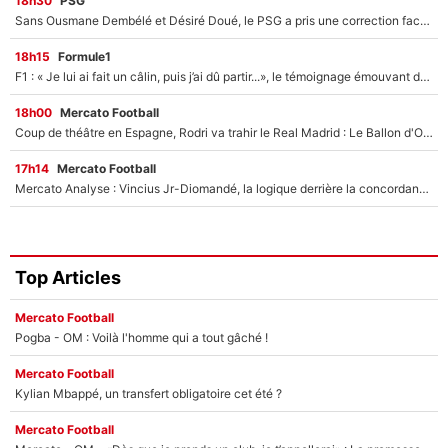
18h30
PSG
Sans Ousmane Dembélé et Désiré Doué, le PSG a pris une correction face à Majorque : Luis Enrique attend avec impatience des renforts !
18h15
Formule1
F1 : « Je lui ai fait un câlin, puis j’ai dû partir...», le témoignage émouvant de Max Verstappen sur sa fille
18h00
Mercato Football
Coup de théâtre en Espagne, Rodri va trahir le Real Madrid : Le Ballon d'Or a choisi de signer au FC Barcelone !
17h14
Mercato Football
Mercato Analyse : Vincius Jr-Diomandé, la logique derrière la concordance des temps
Top Articles
Mercato Football
Pogba - OM : Voilà l'homme qui a tout gâché !
Mercato Football
Kylian Mbappé, un transfert obligatoire cet été ?
Mercato Football