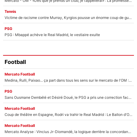
Mercato - OM - «Dès que je prends un club, je t’appellerai» : La promesse de Marcelino au moment de claquer la porte
Tennis
Victime de racisme contre Murray, Kyrgios pousse un énorme coup de gueule !
PSG
PSG : Mbappé achève le Real Madrid, le vestiaire exulte
Football
Mercato Football
Medina, Rulli, Paixao... ça part dans tous les sens sur le mercato de l'OM : Frank McCourt va enfin récupérer l'argent qu'il attend ?
PSG
Sans Ousmane Dembélé et Désiré Doué, le PSG a pris une correction face à Majorque : Luis Enrique attend avec impatience des renforts !
Mercato Football
Coup de théâtre en Espagne, Rodri va trahir le Real Madrid : Le Ballon d'Or a choisi de signer au FC Barcelone !
Mercato Football
Mercato Analyse : Vincius Jr-Diomandé, la logique derrière la concordance des temps