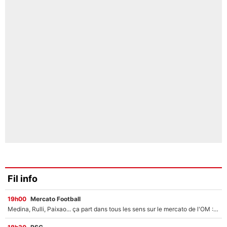
Fil info
19h00
Mercato Football
Medina, Rulli, Paixao... ça part dans tous les sens sur le mercato de l'OM : Frank McCourt va enfin récupérer l'argent qu'il attend ?