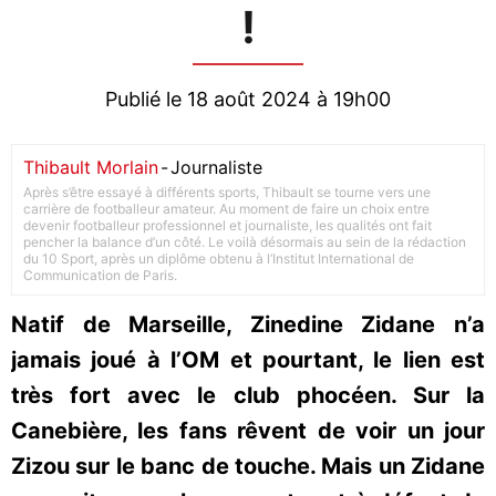
!
Publié le 18 août 2024 à 19h00
Thibault Morlain
-
Journaliste
Après s’être essayé à différents sports, Thibault se tourne vers une
carrière de footballeur amateur. Au moment de faire un choix entre
devenir footballeur professionnel et journaliste, les qualités ont fait
pencher la balance d’un côté. Le voilà désormais au sein de la rédaction
du 10 Sport, après un diplôme obtenu à l’Institut International de
Communication de Paris.
Natif de Marseille, Zinedine Zidane n’a
jamais joué à l’OM et pourtant, le lien est
très fort avec le club phocéen. Sur la
Canebière, les fans rêvent de voir un jour
Zizou sur le banc de touche. Mais un Zidane