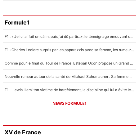
Formule1
F1 : « Je lui ai fait un câlin, puis j’ai dû partir...», le témoignage émouvant de Max Verstappen sur sa fille
F1 : Charles Leclerc surpris par les paparazzis avec sa femme, les rumeurs étaient vraies !
Comme pour le final du Tour de France, Esteban Ocon propose un Grand Prix de Formule 1 à Paris : «Autour de l’Arc de Triomphe, ce serait génial» !
Nouvelle rumeur autour de la santé de Michael Schumacher : Sa femme Corinna sort du silence
F1 - Lewis Hamilton victime de harcèlement, la discipline qui lui a évité le pire : «J'aurais probablement mal tourné»
NEWS FORMULE1
XV de France