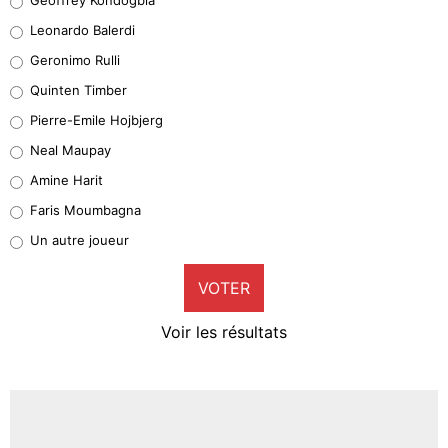
38%
Leonardo Balerdi
Leonardo Balerdi
Geronimo Rulli
32%
Quinten Timber
Geronimo Rulli
Pierre-Emile Hojbjerg
5%
Neal Maupay
Quinten Timber
Amine Harit
1%
Faris Moumbagna
Pierre-Emile Hojbjerg
Un autre joueur
9%
VOTER
Neal Maupay
4%
Voir les résultats
Amine Harit
3%
Faris Moumbagna
5%