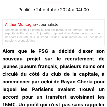
Publié le 24 octobre 2024 à 04h00
Arthur Montagne
-
Journaliste
Affamé de sport, il a grandi au son des moteurs de Formule 1 et des
exploits de Ronaldinho. Aujourd’hui, diplomé d'un Master de journalisme
de sport, il ne rate plus un Grand Prix de F1 ni un match du PSG, ses deux
passions et spécialités
Alors que le PSG a décidé d'axer son
nouveau projet sur le recrutement de
jeunes joueurs français, plusieurs noms ont
circulé du côté du club de la capitale, à
commencer par celui de Rayan Cherki pour
lequel les Parisiens avaient trouvé un
accord pour un transfert avoisinant les
15M€. Un profil qui n'est pas sans rappeler