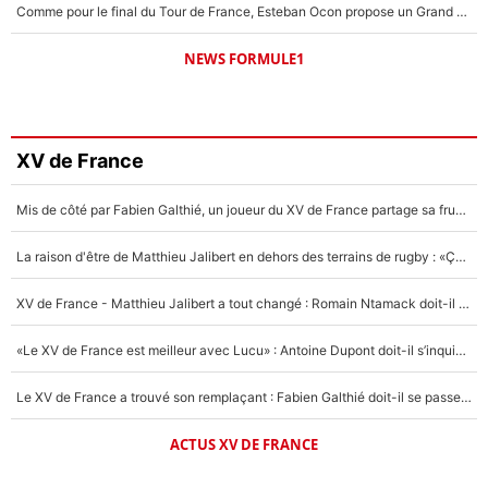
Comme pour le final du Tour de France, Esteban Ocon propose un Grand Prix de Formule 1 à Paris : «Autour de l’Arc de Triomphe, ce serait génial» !
NEWS FORMULE1
XV de France
Mis de côté par Fabien Galthié, un joueur du XV de France partage sa frustration : «ils ne me l’ont pas dit tout de suite»
La raison d'être de Matthieu Jalibert en dehors des terrains de rugby : «Ça m'atteint autant que si tu touches à un membre de ma famille»
XV de France - Matthieu Jalibert a tout changé : Romain Ntamack doit-il s’inquiéter pour sa place à un an de la Coupe du monde ?
«Le XV de France est meilleur avec Lucu» : Antoine Dupont doit-il s’inquiéter pour sa place ?
Le XV de France a trouvé son remplaçant : Fabien Galthié doit-il se passer d'Antoine Dupont ?
ACTUS XV DE FRANCE