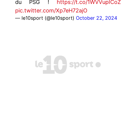
du PSG !
https://t.co/1WVVupICoZ
pic.twitter.com/Xp7eH72ajO
— le10sport (@le10sport)
October 22, 2024