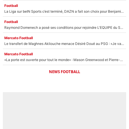
Football
La Liga sur beIN Sports c’est terminé, DAZN a fait son choix pour Benjamin Da Silva et Omar Da Fonseca !
Football
Raymond Domenech a posé ses conditions pour rejoindre L'EQUIPE du Soir : Il refuse de faire l'émission avec un autre chroniqueur !
Mercato Football
Le transfert de Maghnes Akliouche menace Désiré Doué au PSG : «Je valide à 200%»
Mercato Football
«La porte est ouverte pour tout le monde» : Mason Greenwood et Pierre-Emerick Aubameyang ont quitté l'OM, Amine Gouiri balance sur la suite du mercato et sur la réaction du vestiaire !
NEWS FOOTBALL