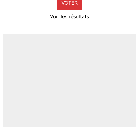
VOTER
Neal Maupay
4%
Voir les résultats
Amine Harit
3%
Faris Moumbagna
4%
Un autre joueur
5%
1666 personnes ont participé aux votes.