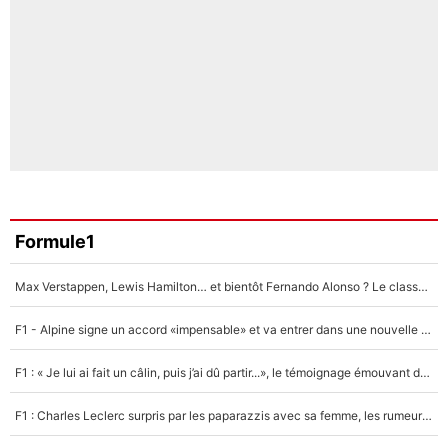
Formule1
Max Verstappen, Lewis Hamilton… et bientôt Fernando Alonso ? Le classement des pilotes les mieux payés en Formule 1 risque de changer !
F1 - Alpine signe un accord «impensable» et va entrer dans une nouvelle dimension : Grande nouvelle pour Pierre Gasly !
F1 : « Je lui ai fait un câlin, puis j’ai dû partir...», le témoignage émouvant de Max Verstappen sur sa fille
F1 : Charles Leclerc surpris par les paparazzis avec sa femme, les rumeurs étaient vraies !