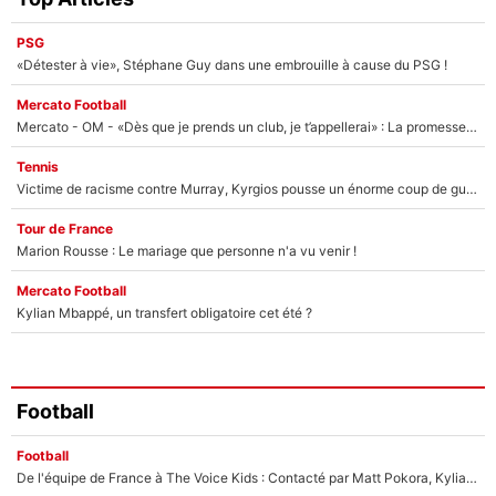
PSG
«Détester à vie», Stéphane Guy dans une embrouille à cause du PSG !
Mercato Football
Mercato - OM - «Dès que je prends un club, je t’appellerai» : La promesse de Marcelino au moment de claquer la porte
Tennis
Victime de racisme contre Murray, Kyrgios pousse un énorme coup de gueule !
Tour de France
Marion Rousse : Le mariage que personne n'a vu venir !
Mercato Football
Kylian Mbappé, un transfert obligatoire cet été ?
Football
Football
De l'équipe de France à The Voice Kids : Contacté par Matt Pokora, Kylian Mbappé a accepté de jouer un rôle inédit sur TF1 !