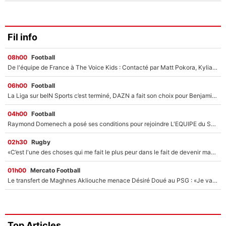
Fil info
08h00
Football
De l'équipe de France à The Voice Kids : Contacté par Matt Pokora, Kylian Mbappé a accepté de jouer un rôle inédit sur TF1 !
06h00
Football
La Liga sur beIN Sports c’est terminé, DAZN a fait son choix pour Benjamin Da Silva et Omar Da Fonseca !
04h00
Football
Raymond Domenech a posé ses conditions pour rejoindre L'EQUIPE du Soir : Il refuse de faire l'émission avec un autre chroniqueur !
02h30
Rugby
«C’est l'une des choses qui me fait le plus peur dans le fait de devenir maman» : En couple avec Antoine Dupont, Iris Mittenaere s'inquiète déjà pour ses futurs enfants !
01h00
Mercato Football
Le transfert de Maghnes Akliouche menace Désiré Doué au PSG : «Je valide à 200%»
Top Articles