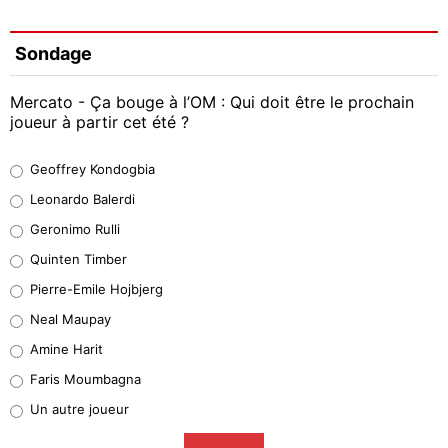
Sondage
Mercato - Ça bouge à l’OM : Qui doit être le prochain
joueur à partir cet été ?
Geoffrey Kondogbia
Geoffrey Kondogbia
38%
Leonardo Balerdi
Leonardo Balerdi
Geronimo Rulli
32%
Quinten Timber
Geronimo Rulli
Pierre-Emile Hojbjerg
5%
Neal Maupay
Quinten Timber
Amine Harit
1%
Faris Moumbagna
Pierre-Emile Hojbjerg
Un autre joueur
9%