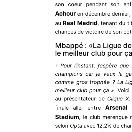
son coeur pendant son enf
Achour
en décembre dernier
Real Madrid
au
, tenant du t
chances de victoire de son côt
Mbappé : «La Ligue de
le meilleur club pour ç
« Pour l’instant, j’espère qu
champions car je veux la ga
comme gros trophée ? La Lig
meilleur club pour ça »
. Voic
au présentateur de
Clique X.
Arsenal
finale aller entre
Stadium,
le club merengue n'e
selon
Opta
avec 12,2% de cha