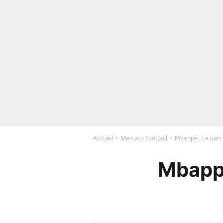
Accueil
Mercato Football
Mbappé : Le pari 
Mbappé