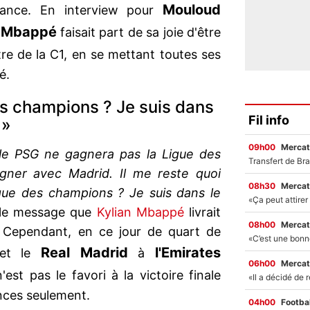
Mouloud
ance. En interview pour
Mbappé
,
faisait part de sa joie d'être
itre de la C1, en se mettant toutes ses
é.
s champions ? Je suis dans
Fil info
a»
09h00
Mercat
e le PSG ne gagnera pas la Ligue des
gner avec Madrid. Il me reste quoi
08h30
Mercat
ue des champions ? Je suis dans le
i le message que
Kylian Mbappé
livrait
08h00
Mercat
Cependant, en ce jour de quart de
Real
Madrid
l'Emirates
et le
à
06h00
Mercat
st pas le favori à la victoire finale
nces seulement.
04h00
Footbal