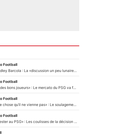
o Football
Transfert de Bradley Barcola : La «discussion un peu lunaire» qui l'a convaincu de quitter le PSG, son entourage est pointé du doigt
o Football
«Ça peut attirer des bons joueurs» : Le mercato du PSG va faire des victimes dans l'effectif de Luis Enrique ?
o Football
«C’est une bonne chose qu’il ne vienne pas» : Le soulagement de l'After Foot après le transfert avorté de Yan Diomandé au PSG
o Football
«Il a décidé de rester au PSG» : Les coulisses de la décision de Lucas Chevalier pour son transfert
l