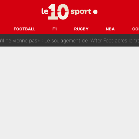
: La «discussion un peu lunaire» qui l'a convaincu de quitter le PS
oueurs» : Le mercato du PSG va faire des victimes dans l'effe
FOOTBALL
F1
RUGBY
NBA
CO
 ne vienne pas» : Le soulagement de l'After Foot après le trans
SG» : Les coulisses de la décision de Lucas Chevalier pour s
fort sur CNews, un ancien journaliste de France Télévisions relance la 