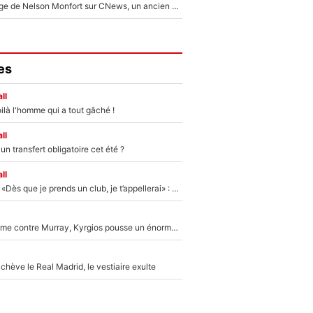
Après le dérapage de Nelson Monfort sur CNews, un ancien journaliste de France Télévisions relance la polémique sur les incendies en Gironde
es
ll
ilà l'homme qui a tout gâché !
ll
n transfert obligatoire cet été ?
ll
Mercato - OM - «Dès que je prends un club, je t’appellerai» : La promesse de Marcelino au moment de claquer la porte
Victime de racisme contre Murray, Kyrgios pousse un énorme coup de gueule !
hève le Real Madrid, le vestiaire exulte