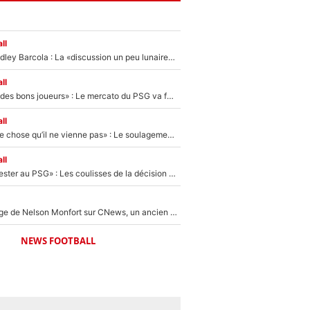
ll
Transfert de Bradley Barcola : La «discussion un peu lunaire» qui l'a convaincu de quitter le PSG, son entourage est pointé du doigt
ll
«Ça peut attirer des bons joueurs» : Le mercato du PSG va faire des victimes dans l'effectif de Luis Enrique ?
ll
«C’est une bonne chose qu’il ne vienne pas» : Le soulagement de l'After Foot après le transfert avorté de Yan Diomandé au PSG
ll
«Il a décidé de rester au PSG» : Les coulisses de la décision de Lucas Chevalier pour son transfert
Après le dérapage de Nelson Monfort sur CNews, un ancien journaliste de France Télévisions relance la polémique sur les incendies en Gironde
NEWS FOOTBALL