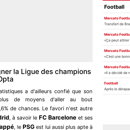
Football
Mercato Footba
Mercato Footba
Mercato Footba
Mercato Footba
gner la Ligue des champions
Opta
Football
istiques a d'ailleurs confié que son
 plus de moyens d'aller au bout
,6% de chances. Le favori n'est autre
rid
FC Barcelone
, à savoir le
et ses
bappé
PSG
, le
est lui aussi plus apte à