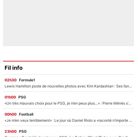
Fil info
02h30
Formule1
Lewis Hamilton poste de nouvelles photos avec Kim Kardashian : Ses fans le voient déjà redevenir champion du monde de F1 grâce à elle !
01h00
PSG
«Un très mauvais choix pour le PSG, je n’en peux plus…» : Pierre Ménès s’est complètement trompé avec Luis Enrique et ces déclarations le prouvent !
00h00
Football
«Je m’en veux terriblement» : Le jour où Daniel Riolo a «raconté n’importe quoi» dans l'After Foot !
23h00
PSG