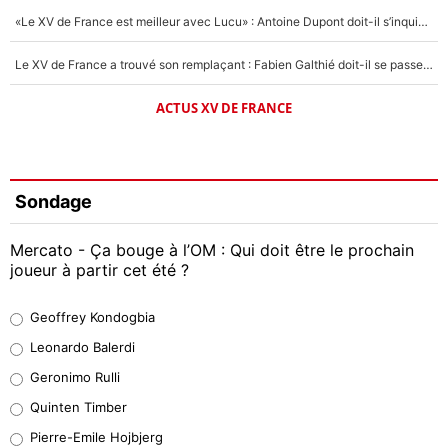
«Le XV de France est meilleur avec Lucu» : Antoine Dupont doit-il s’inquiéter pour sa place ?
Le XV de France a trouvé son remplaçant : Fabien Galthié doit-il se passer d'Antoine Dupont ?
ACTUS XV DE FRANCE
Sondage
Mercato - Ça bouge à l’OM : Qui doit être le prochain
joueur à partir cet été ?
Geoffrey Kondogbia
Geoffrey Kondogbia
38%
Leonardo Balerdi
Leonardo Balerdi
Geronimo Rulli
32%
Quinten Timber
Geronimo Rulli
Pierre-Emile Hojbjerg