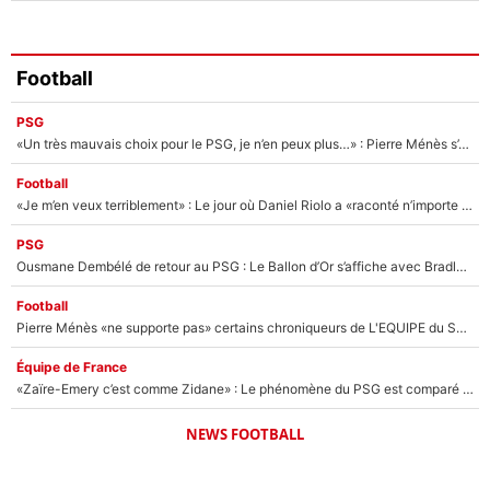
Football
PSG
«Un très mauvais choix pour le PSG, je n’en peux plus…» : Pierre Ménès s’est complètement trompé avec Luis Enrique et ces déclarations le prouvent !
Football
«Je m’en veux terriblement» : Le jour où Daniel Riolo a «raconté n’importe quoi» dans l'After Foot !
PSG
Ousmane Dembélé de retour au PSG : Le Ballon d’Or s’affiche avec Bradley Barcola en plein cœur du feuilleton sur son départ !
Football
Pierre Ménès «ne supporte pas» certains chroniqueurs de L'EQUIPE du Soir : Ils vont tous partir !
Équipe de France
«Zaïre-Emery c’est comme Zidane» : Le phénomène du PSG est comparé à son nouveau sélectionneur... et ils vont se retrouver en Bleus !
NEWS FOOTBALL