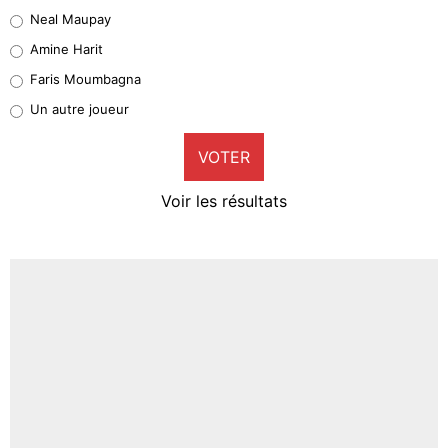
5%
Neal Maupay
Quinten Timber
Amine Harit
1%
Faris Moumbagna
Pierre-Emile Hojbjerg
Un autre joueur
9%
VOTER
Neal Maupay
4%
Voir les résultats
Amine Harit
3%
Faris Moumbagna
4%
Un autre joueur
5%
1703 personnes ont participé aux votes.