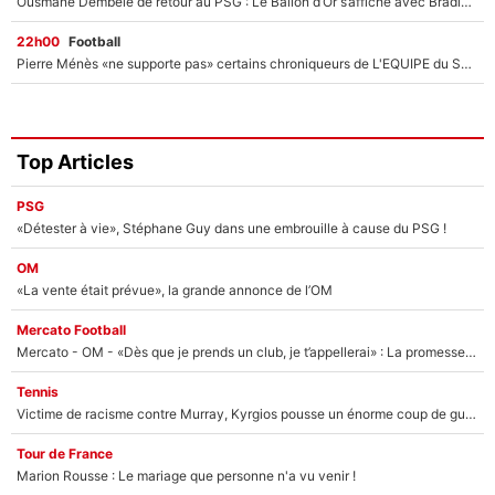
Ousmane Dembélé de retour au PSG : Le Ballon d’Or s’affiche avec Bradley Barcola en plein cœur du feuilleton sur son départ !
22h00
Football
Pierre Ménès «ne supporte pas» certains chroniqueurs de L'EQUIPE du Soir : Ils vont tous partir !
Top Articles
PSG
«Détester à vie», Stéphane Guy dans une embrouille à cause du PSG !
OM
«La vente était prévue», la grande annonce de l’OM
Mercato Football
Mercato - OM - «Dès que je prends un club, je t’appellerai» : La promesse de Marcelino au moment de claquer la porte
Tennis
Victime de racisme contre Murray, Kyrgios pousse un énorme coup de gueule !
Tour de France
Marion Rousse : Le mariage que personne n'a vu venir !