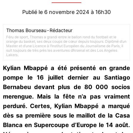
Publié le 6 novembre 2024 à 16h30
Thomas Bourseau
-
Rédacteur
Féru de sport, Thomas a grandi entre le ballon rond du football et le
orange du basket, ses deux coups de cœur depuis toujours. Diplômé d’un
Master et d’une Licence à l’Institut Européen du Journalisme de Paris, il
suit toujours de très près les aventures d’Arsenal et des Los Angeles
Lakers.
Kylian Mbappé a été présenté en grande
pompe le 16 juillet dernier au Santiago
Bernabeu devant plus de 80 000 socios
merengue. Mais la fête n’a pas vraiment
perduré. Certes, Kylian Mbappé a marqué
dès sa première sous le maillot de la Casa
Blanca en Supercoupe d’Europe le 14 août.