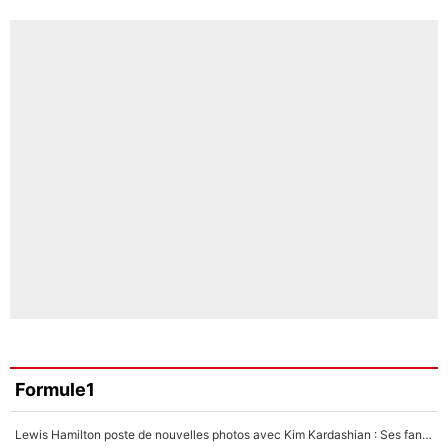
Formule1
Lewis Hamilton poste de nouvelles photos avec Kim Kardashian : Ses fans le voient déjà redevenir champion du monde de F1 grâce à elle !