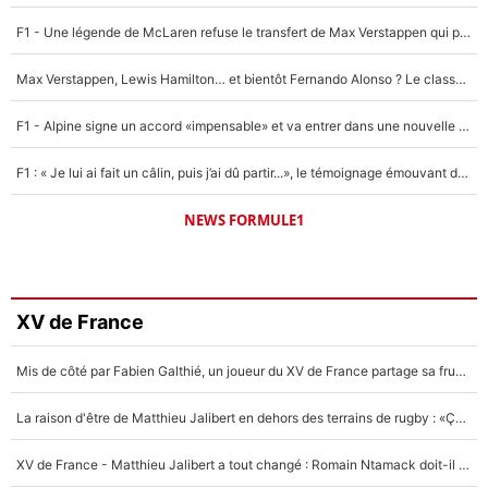
F1 - Une légende de McLaren refuse le transfert de Max Verstappen qui pourrait «faire des vagues» et plomber l'ambiance dans l'équipe
Max Verstappen, Lewis Hamilton… et bientôt Fernando Alonso ? Le classement des pilotes les mieux payés en Formule 1 risque de changer !
F1 - Alpine signe un accord «impensable» et va entrer dans une nouvelle dimension : Grande nouvelle pour Pierre Gasly !
F1 : « Je lui ai fait un câlin, puis j’ai dû partir...», le témoignage émouvant de Max Verstappen sur sa fille
NEWS FORMULE1
XV de France
Mis de côté par Fabien Galthié, un joueur du XV de France partage sa frustration : «ils ne me l’ont pas dit tout de suite»
La raison d'être de Matthieu Jalibert en dehors des terrains de rugby : «Ça m'atteint autant que si tu touches à un membre de ma famille»
XV de France - Matthieu Jalibert a tout changé : Romain Ntamack doit-il s’inquiéter pour sa place à un an de la Coupe du monde ?