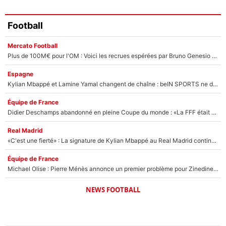
Football
Mercato Football
Plus de 100M€ pour l'OM : Voici les recrues espérées par Bruno Genesio et Grégory Lorenzi après l’opération dégraissage
Espagne
Kylian Mbappé et Lamine Yamal changent de chaîne : beIN SPORTS ne digère pas cette décision historique et prédit un fiasco pour la Liga
Équipe de France
Didier Deschamps abandonné en pleine Coupe du monde : «La FFF était déjà passée à Zinedine Zidane»
Real Madrid
«C'est une fierté» : La signature de Kylian Mbappé au Real Madrid continue de régaler l'Espagne
Équipe de France
Michael Olise : Pierre Ménès annonce un premier problème pour Zinedine Zidane en équipe de France
NEWS FOOTBALL