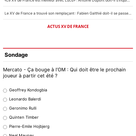
«Le XV de France est meilleur avec Lucu» : Antoine Dupont doit-il s’inquiéter pour sa place ?
Le XV de France a trouvé son remplaçant : Fabien Galthié doit-il se passer d'Antoine Dupont ?
ACTUS XV DE FRANCE
Sondage
Mercato - Ça bouge à l’OM : Qui doit être le prochain
joueur à partir cet été ?
Geoffrey Kondogbia
Geoffrey Kondogbia
38%
Leonardo Balerdi
Leonardo Balerdi
Geronimo Rulli
32%
Quinten Timber
Geronimo Rulli
Pierre-Emile Hojbjerg
5%
Neal Maupay