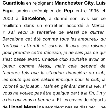
Guardiola
Manchester City
Luis
en rejoignant
.
Figo
Pep
, ancien coéquipier de
entre 1995 et
Barcelone
2000 à
, a donné son avis sur ce
feuilleton dans un entretien accordé à
Marca
.
« J'ai vécu la tentative de Messi de quitter
Barcelone cet été comme tous les amoureux du
football : attentif et surpris. Il aura ses raisons
pour prendre cette décision, je ne sais pas ce qui
s'est passé avant. Chaque club souhaite avoir un
joueur comme Messi, mais cela dépend de
facteurs tels que la situation financière du club,
les coûts que son salaire implique pour le club, la
volonté du joueur... Mais en général dans la vie, si
vous ne voulez pas être quelque part à la fin, il n'y
a rien qui vous retienne »
. Et les envies de départs
Lionel Messi
de
ne semblent pas se dissiper. Une