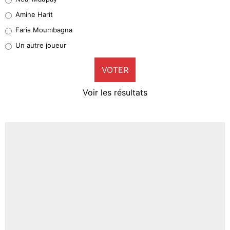
Quinten Timber
Amine Harit
1%
Faris Moumbagna
Pierre-Emile Hojbjerg
Un autre joueur
9%
VOTER
Neal Maupay
4%
Voir les résultats
Amine Harit
3%
Faris Moumbagna
4%
Un autre joueur
5%
1558 personnes ont participé aux votes.