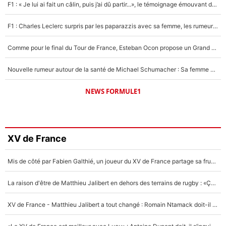
F1 : « Je lui ai fait un câlin, puis j’ai dû partir...», le témoignage émouvant de Max Verstappen sur sa fille
F1 : Charles Leclerc surpris par les paparazzis avec sa femme, les rumeurs étaient vraies !
Comme pour le final du Tour de France, Esteban Ocon propose un Grand Prix de Formule 1 à Paris : «Autour de l’Arc de Triomphe, ce serait génial» !
Nouvelle rumeur autour de la santé de Michael Schumacher : Sa femme Corinna sort du silence
NEWS FORMULE1
XV de France
Mis de côté par Fabien Galthié, un joueur du XV de France partage sa frustration : «ils ne me l’ont pas dit tout de suite»
La raison d'être de Matthieu Jalibert en dehors des terrains de rugby : «Ça m'atteint autant que si tu touches à un membre de ma famille»
XV de France - Matthieu Jalibert a tout changé : Romain Ntamack doit-il s’inquiéter pour sa place à un an de la Coupe du monde ?