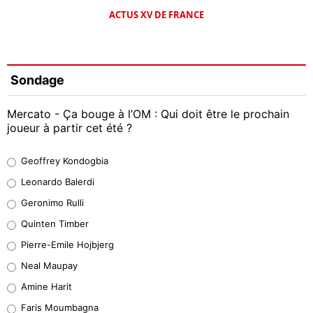
ACTUS XV DE FRANCE
Sondage
Mercato - Ça bouge à l’OM : Qui doit être le prochain
joueur à partir cet été ?
Geoffrey Kondogbia
Geoffrey Kondogbia
38%
Leonardo Balerdi
Leonardo Balerdi
Geronimo Rulli
32%
Quinten Timber
Geronimo Rulli
Pierre-Emile Hojbjerg
5%
Neal Maupay
Quinten Timber
Amine Harit
1%
Faris Moumbagna