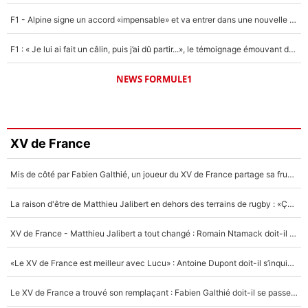
F1 - Alpine signe un accord «impensable» et va entrer dans une nouvelle dimension : Grande nouvelle pour Pierre Gasly !
F1 : « Je lui ai fait un câlin, puis j’ai dû partir...», le témoignage émouvant de Max Verstappen sur sa fille
NEWS FORMULE1
XV de France
Mis de côté par Fabien Galthié, un joueur du XV de France partage sa frustration : «ils ne me l’ont pas dit tout de suite»
La raison d'être de Matthieu Jalibert en dehors des terrains de rugby : «Ça m'atteint autant que si tu touches à un membre de ma famille»
XV de France - Matthieu Jalibert a tout changé : Romain Ntamack doit-il s’inquiéter pour sa place à un an de la Coupe du monde ?
«Le XV de France est meilleur avec Lucu» : Antoine Dupont doit-il s’inquiéter pour sa place ?
Le XV de France a trouvé son remplaçant : Fabien Galthié doit-il se passer d'Antoine Dupont ?