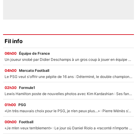
Fil info
06h00
Équipe de France
Un joueur snobé par Didier Deschamps à un gros coup à jouer en équipe de France : Zinedine Zidane a trouvé son numéro 9 ?
04h00
Mercato Football
Le PSG veut s'offrir une pépite de 16 ans : Déterminé, le double champion d'Europe en titre est prêt à lâcher 40M€ pour celui que l'on compare déjà à Vinicius Jr !
02h30
Formule1
Lewis Hamilton poste de nouvelles photos avec Kim Kardashian : Ses fans le voient déjà redevenir champion du monde de F1 grâce à elle !
01h00
PSG
«Un très mauvais choix pour le PSG, je n’en peux plus…» : Pierre Ménès s’est complètement trompé avec Luis Enrique et ces déclarations le prouvent !
00h00
Football
«Je m’en veux terriblement» : Le jour où Daniel Riolo a «raconté n’importe quoi» dans l'After Foot !