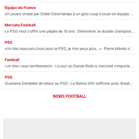
Équipe de France
Un joueur snobé par Didier Deschamps à un gros coup à jouer en équipe de France : Zinedine Zidane a trouvé son numéro 9 ?
Mercato Football
Le PSG veut s'offrir une pépite de 16 ans : Déterminé, le double champion d'Europe en titre est prêt à lâcher 40M€ pour celui que l'on compare déjà à Vinicius Jr !
PSG
«Un très mauvais choix pour le PSG, je n’en peux plus…» : Pierre Ménès s’est complètement trompé avec Luis Enrique et ces déclarations le prouvent !
Football
«Je m’en veux terriblement» : Le jour où Daniel Riolo a «raconté n’importe quoi» dans l'After Foot !
PSG
Ousmane Dembélé de retour au PSG : Le Ballon d’Or s’affiche avec Bradley Barcola en plein cœur du feuilleton sur son départ !
NEWS FOOTBALL