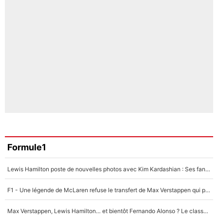
Formule1
Lewis Hamilton poste de nouvelles photos avec Kim Kardashian : Ses fans le voient déjà redevenir champion du monde de F1 grâce à elle !
F1 - Une légende de McLaren refuse le transfert de Max Verstappen qui pourrait «faire des vagues» et plomber l'ambiance dans l'équipe
Max Verstappen, Lewis Hamilton… et bientôt Fernando Alonso ? Le classement des pilotes les mieux payés en Formule 1 risque de changer !