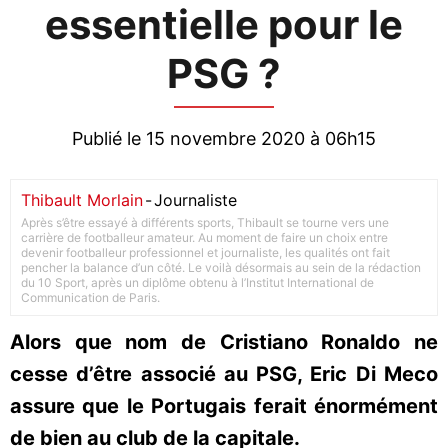
essentielle pour le
PSG ?
Publié le 15 novembre 2020 à 06h15
Thibault Morlain
-
Journaliste
Après s’être essayé à différents sports, Thibault se tourne vers une
carrière de footballeur amateur. Au moment de faire un choix entre
devenir footballeur professionnel et journaliste, les qualités ont fait
pencher la balance d’un côté. Le voilà désormais au sein de la rédaction
du 10 Sport, après un diplôme obtenu à l’Institut International de
Communication de Paris.
Alors que nom de Cristiano Ronaldo ne
cesse d’être associé au PSG, Eric Di Meco
assure que le Portugais ferait énormément
de bien au club de la capitale.