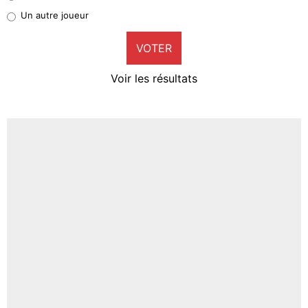
Pierre-Emile Hojbjerg
Un autre joueur
9%
VOTER
Neal Maupay
4%
Voir les résultats
Amine Harit
3%
Faris Moumbagna
4%
Un autre joueur
5%
1710 personnes ont participé aux votes.