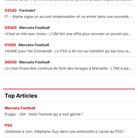
02h30
Formule1
F1 - Alpine signe un accord «impensable» et va entrer dans une nouvelle dimension : Grande nouvelle pour Pierre Gasly !
02h00
Mercato Football
«C’est un très bon choix» : L'OM fait une offre pour recruter un ancien joueur du PSG... et c'est validé dans l'After Foot !
01h00
Mercato Football
140M€ pour Yan Diomandé : Le PSG a dit non au transfert qui bat tous les records sur le mercato
00h00
Mercato Football
La crise financière continue de faire des ravages à Marseille : L’OM a placé 12 joueurs sur le marché des transferts… et ça pourrait lui rapporter près de 100M€ !
Top Articles
Mercato Football
Pogba - OM : Voilà l'homme qui a tout gâché !
PSG
«Détester à vie», Stéphane Guy dans une embrouille à cause du PSG !