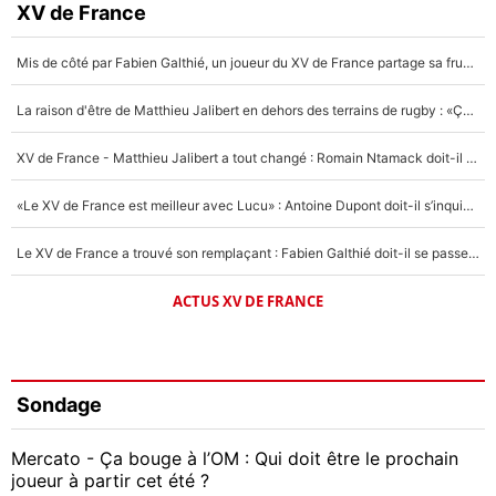
XV de France
Mis de côté par Fabien Galthié, un joueur du XV de France partage sa frustration : «ils ne me l’ont pas dit tout de suite»
La raison d'être de Matthieu Jalibert en dehors des terrains de rugby : «Ça m'atteint autant que si tu touches à un membre de ma famille»
XV de France - Matthieu Jalibert a tout changé : Romain Ntamack doit-il s’inquiéter pour sa place à un an de la Coupe du monde ?
«Le XV de France est meilleur avec Lucu» : Antoine Dupont doit-il s’inquiéter pour sa place ?
Le XV de France a trouvé son remplaçant : Fabien Galthié doit-il se passer d'Antoine Dupont ?
ACTUS XV DE FRANCE
Sondage
Mercato - Ça bouge à l’OM : Qui doit être le prochain
joueur à partir cet été ?