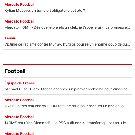
Mercato Football
Kylian Mbappé, un transfert obligatoire cet été ?
Mercato Football
Mercato - OM - «Dès que je prends un club, je t’appellerai» : La promesse de Marcelino au moment de claquer la porte
Tennis
Victime de racisme contre Murray, Kyrgios pousse un énorme coup de gueule !
Football
Équipe de France
Michael Olise : Pierre Ménès annonce un premier problème pour Zinedine Zidane en équipe de France
Mercato Football
«C’est un très bon choix» : L'OM fait une offre pour recruter un ancien joueur du PSG... et c'est validé dans l'After Foot !
Mercato Football
140M€ pour Yan Diomandé : Le PSG a dit non au transfert qui bat tous les records sur le mercato
Mercato Football