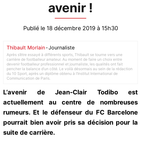
avenir !
Publié le 18 décembre 2019 à 15h30
Thibault Morlain
-
Journaliste
Après s’être essayé à différents sports, Thibault se tourne vers une
carrière de footballeur amateur. Au moment de faire un choix entre
devenir footballeur professionnel et journaliste, les qualités ont fait
pencher la balance d’un côté. Le voilà désormais au sein de la rédaction
du 10 Sport, après un diplôme obtenu à l’Institut International de
Communication de Paris.
L’avenir de Jean-Clair Todibo est
actuellement au centre de nombreuses
rumeurs. Et le défenseur du FC Barcelone
pourrait bien avoir pris sa décision pour la
suite de carrière.