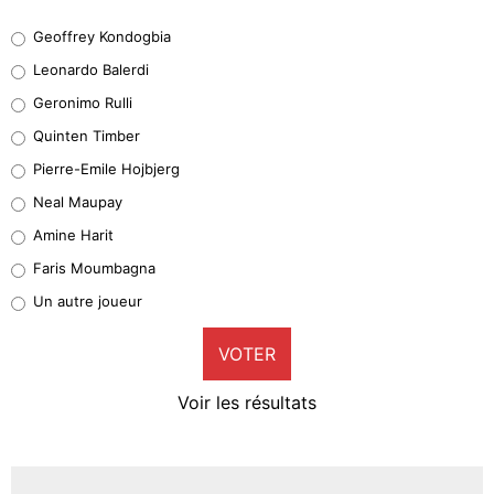
Geoffrey Kondogbia
Geoffrey Kondogbia
38%
Leonardo Balerdi
Leonardo Balerdi
Geronimo Rulli
32%
Quinten Timber
Geronimo Rulli
Pierre-Emile Hojbjerg
5%
Neal Maupay
Quinten Timber
Amine Harit
1%
Faris Moumbagna
Pierre-Emile Hojbjerg
Un autre joueur
9%
VOTER
Neal Maupay
4%
Voir les résultats
Amine Harit
3%
Faris Moumbagna