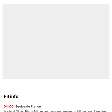
Fil info
04h00
Équipe de France
Michael Olise : Pierre Ménès annonce un premier problème pour Zinedine Zidane en équipe de France