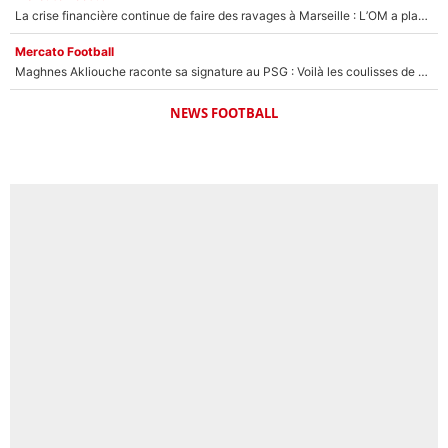
La crise financière continue de faire des ravages à Marseille : L’OM a placé 12 joueurs sur le marché des transferts… et ça pourrait lui rapporter près de 100M€ !
Mercato Football
Maghnes Akliouche raconte sa signature au PSG : Voilà les coulisses de son transfert de rêve à 50M€
NEWS FOOTBALL