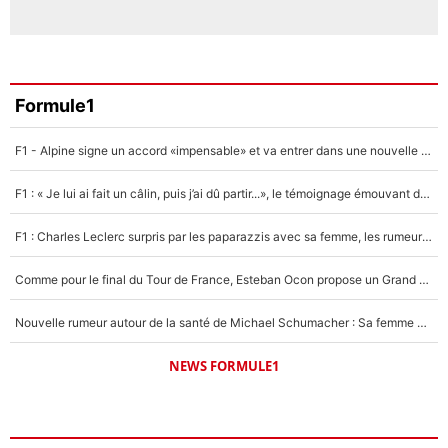
Formule1
F1 - Alpine signe un accord «impensable» et va entrer dans une nouvelle dimension : Grande nouvelle pour Pierre Gasly !
F1 : « Je lui ai fait un câlin, puis j’ai dû partir...», le témoignage émouvant de Max Verstappen sur sa fille
F1 : Charles Leclerc surpris par les paparazzis avec sa femme, les rumeurs étaient vraies !
Comme pour le final du Tour de France, Esteban Ocon propose un Grand Prix de Formule 1 à Paris : «Autour de l’Arc de Triomphe, ce serait génial» !
Nouvelle rumeur autour de la santé de Michael Schumacher : Sa femme Corinna sort du silence
NEWS FORMULE1