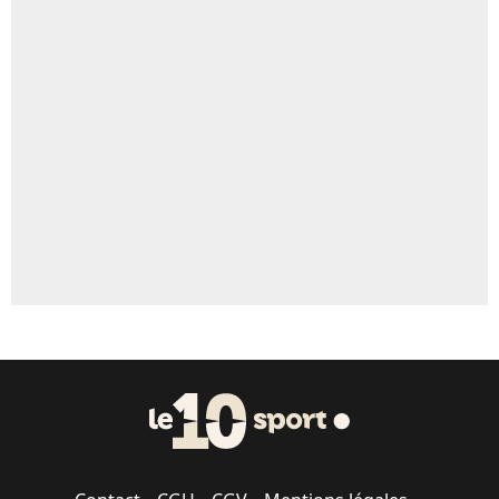
5%
Un autre joueur
5%
1542 personnes ont participé aux votes.