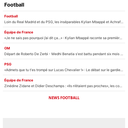
Football
Football
Loin du Real Madrid et du PSG, les inséparables Kylian Mbappé et Achraf Hakimi changent d'équipe le temps d'une journée !
Équipe de France
«Je ne sais pas pourquoi j’ai dit ça...» : Kylian Mbappé raconte sa première rencontre avec Zinédine Zidane (et c’est très drôle)
OM
Départ de Roberto De Zerbi - Medhi Benatia s'est battu pendant six mois pour le retenir à l'OM, le PSG a été le naufrage de trop : «Je pars avec toi»
PSG
«Admets que tu t'es trompé sur Lucas Chevalier !» : Le débat sur le gardien du PSG vire au clash à l'After Foot
Équipe de France
Zinédine Zidane et Didier Deschamps : «Ils n’étaient pas proches», les confidences d’un membre de l’équipe de France 1998 sur leur relation spéciale
NEWS FOOTBALL