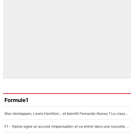
Formule1
Max Verstappen, Lewis Hamilton… et bientôt Fernando Alonso ? Le classement des pilotes les mieux payés en Formule 1 risque de changer !
F1 - Alpine signe un accord «impensable» et va entrer dans une nouvelle dimension : Grande nouvelle pour Pierre Gasly !