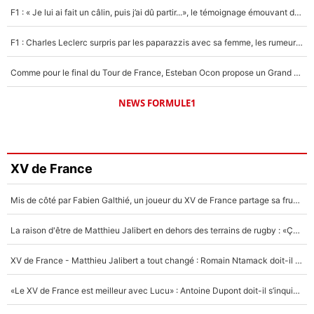
F1 : « Je lui ai fait un câlin, puis j’ai dû partir...», le témoignage émouvant de Max Verstappen sur sa fille
F1 : Charles Leclerc surpris par les paparazzis avec sa femme, les rumeurs étaient vraies !
Comme pour le final du Tour de France, Esteban Ocon propose un Grand Prix de Formule 1 à Paris : «Autour de l’Arc de Triomphe, ce serait génial» !
NEWS FORMULE1
XV de France
Mis de côté par Fabien Galthié, un joueur du XV de France partage sa frustration : «ils ne me l’ont pas dit tout de suite»
La raison d'être de Matthieu Jalibert en dehors des terrains de rugby : «Ça m'atteint autant que si tu touches à un membre de ma famille»
XV de France - Matthieu Jalibert a tout changé : Romain Ntamack doit-il s’inquiéter pour sa place à un an de la Coupe du monde ?
«Le XV de France est meilleur avec Lucu» : Antoine Dupont doit-il s’inquiéter pour sa place ?