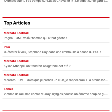
«Admets que tu t'es trompé sur Lucas Chevalier !» : Le débat sur le gardien du PSG vire au clash à l'After Foot
Top Articles
Mercato Football
Pogba - OM : Voilà l'homme qui a tout gâché !
PSG
«Détester à vie», Stéphane Guy dans une embrouille à cause du PSG !
Mercato Football
Kylian Mbappé, un transfert obligatoire cet été ?
Mercato Football
Mercato - OM - «Dès que je prends un club, je t’appellerai» : La promesse de Marcelino au moment de claquer la porte
Tennis
Victime de racisme contre Murray, Kyrgios pousse un énorme coup de gueule !