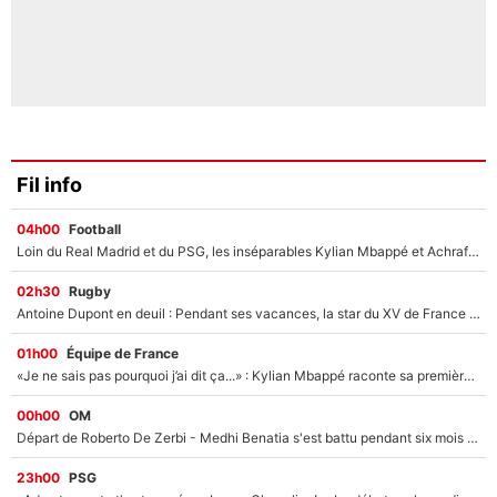
Fil info
04h00
Football
Loin du Real Madrid et du PSG, les inséparables Kylian Mbappé et Achraf Hakimi changent d'équipe le temps d'une journée !
02h30
Rugby
Antoine Dupont en deuil : Pendant ses vacances, la star du XV de France a perdu sa grand-mère
01h00
Équipe de France
«Je ne sais pas pourquoi j’ai dit ça...» : Kylian Mbappé raconte sa première rencontre avec Zinédine Zidane (et c’est très drôle)
00h00
OM
Départ de Roberto De Zerbi - Medhi Benatia s'est battu pendant six mois pour le retenir à l'OM, le PSG a été le naufrage de trop : «Je pars avec toi»
23h00
PSG