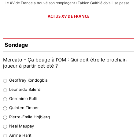
Le XV de France a trouvé son remplaçant : Fabien Galthié doit-il se passer d'Antoine Dupont ?
ACTUS XV DE FRANCE
Sondage
Mercato - Ça bouge à l’OM : Qui doit être le prochain
joueur à partir cet été ?
Geoffrey Kondogbia
Geoffrey Kondogbia
38%
Leonardo Balerdi
Leonardo Balerdi
Geronimo Rulli
32%
Quinten Timber
Geronimo Rulli
Pierre-Emile Hojbjerg
5%
Neal Maupay
Quinten Timber
Amine Harit