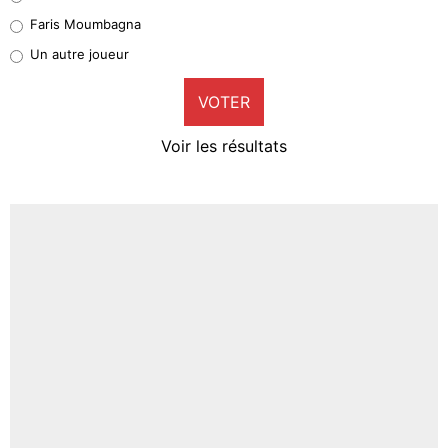
1%
Faris Moumbagna
Pierre-Emile Hojbjerg
Un autre joueur
9%
VOTER
Neal Maupay
4%
Voir les résultats
Amine Harit
3%
Faris Moumbagna
4%
Un autre joueur
5%
1620 personnes ont participé aux votes.