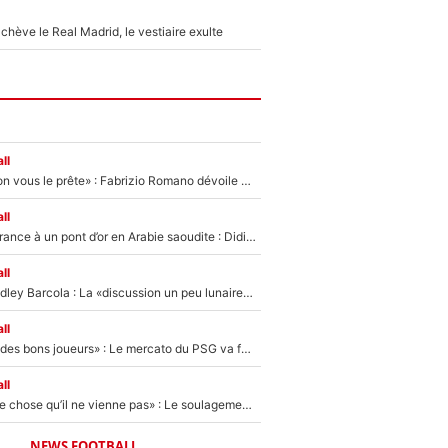
hève le Real Madrid, le vestiaire exulte
ll
«On l’achète et on vous le prête» : Fabrizio Romano dévoile déjà la stratégie du PSG avec le transfert de Zion Suzuki !
ll
De l’équipe de France à un pont d’or en Arabie saoudite : Didier Deschamps a donné sa réponse !
ll
Transfert de Bradley Barcola : La «discussion un peu lunaire» qui l'a convaincu de quitter le PSG, son entourage est pointé du doigt
ll
«Ça peut attirer des bons joueurs» : Le mercato du PSG va faire des victimes dans l'effectif de Luis Enrique ?
ll
«C’est une bonne chose qu’il ne vienne pas» : Le soulagement de l'After Foot après le transfert avorté de Yan Diomandé au PSG
NEWS FOOTBALL