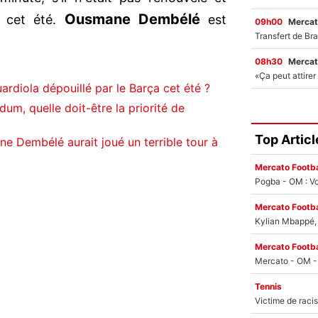
Ousmane Dembélé
u cet été.
est
09h00
Mercat
08h30
Mercat
rdiola dépouillé par le Barça cet été ?
um, quelle doit-être la priorité de
Top Articl
e Dembélé aurait joué un terrible tour à
Mercato Footba
Pogba - OM : Vo
Mercato Footba
Kylian Mbappé, u
Mercato Footba
Tennis