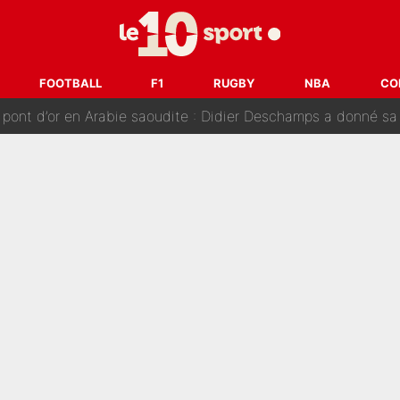
nt de la concurrence ? L’IA annonce les 5 joueurs qui vont dominer 
prête» : Fabrizio Romano dévoile déjà la stratégie du PSG avec
FOOTBALL
F1
RUGBY
NBA
CO
 pont d’or en Arabie saoudite : Didier Deschamps a donné sa
hec, voilà ce que l’avenir réserve à Paul Seixas : «Tant qu’il y
: La «discussion un peu lunaire» qui l'a convaincu de quitter le PS