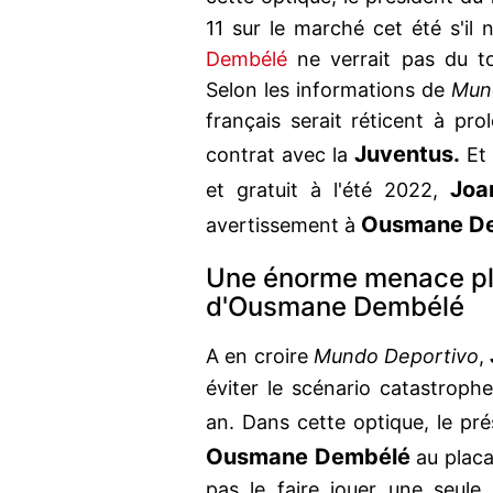
11 sur le marché cet été s'il
Dembélé
ne verrait pas du t
Selon les informations de
Mun
français serait réticent à pr
Juventus.
contrat avec la
Et 
Joa
et gratuit à l'été 2022,
Ousmane De
avertissement à
Une énorme menace pla
d'Ousmane Dembélé
A en croire
Mundo Deportivo
,
éviter le scénario catastrophe
an. Dans cette optique, le pr
Ousmane Dembélé
au placa
pas le faire jouer une seule 