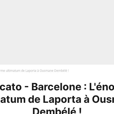
orme ultimatum de Laporta à Ousmane Dembélé !
cato - Barcelone : L'én
matum de Laporta à Ou
Dembélé !