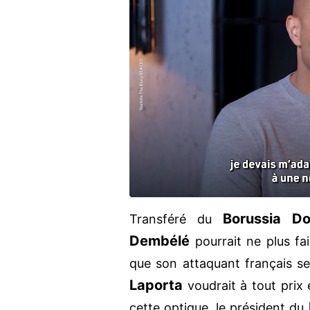
Borussia D
Transféré du
Dembélé
pourrait ne plus fa
que son attaquant français se
Laporta
voudrait à tout prix 
cette optique, le président du