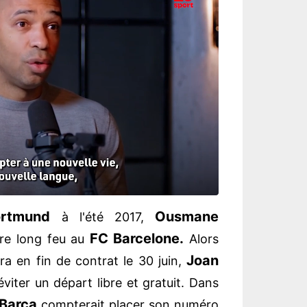
ortmund
Ousmane
à l'été 2017,
FC Barcelone.
ire long feu au
Alors
Joan
ra en fin de contrat le 30 juin,
éviter un départ libre et gratuit. Dans
Barça
compterait placer son numéro