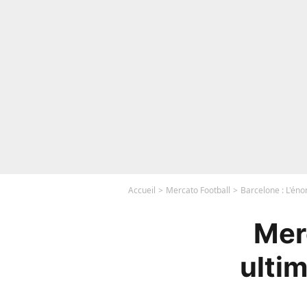
Accueil
Mercato Football
Barcelone : L'én
Mer
ulti