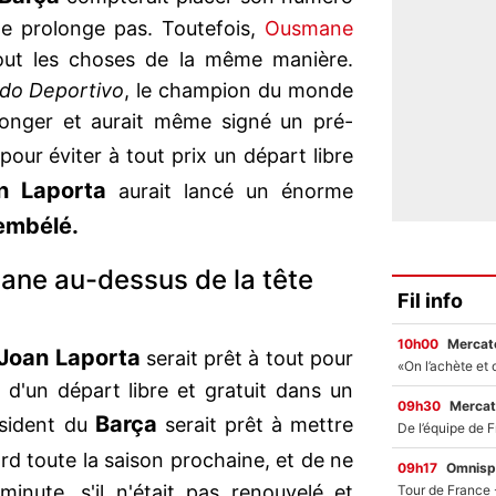
 ne prolonge pas. Toutefois,
Ousmane
out les choses de la même manière.
do Deportivo
, le champion du monde
olonger et aurait même signé un pré-
pour éviter à tout prix un départ libre
n Laporta
aurait lancé un énorme
mbélé.
ne au-dessus de la tête
Fil info
10h00
Mercato
Joan Laporta
serait prêt à tout pour
 d'un départ libre et gratuit dans un
09h30
Mercat
Barça
ésident du
serait prêt à mettre
rd toute la saison prochaine, et de ne
09h17
Omnisp
minute, s'il n'était pas renouvelé et