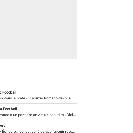
 Football
«On l’achète et on vous le prête» : Fabrizio Romano dévoile déjà la stratégie du PSG avec le transfert de Zion Suzuki !
o Football
De l’équipe de France à un pont d’or en Arabie saoudite : Didier Deschamps a donné sa réponse !
ort
Tour de France - Échec sur échec, voilà ce que l’avenir réserve à Paul Seixas : «Tant qu’il y aura un Pogacar comme celui-là...»