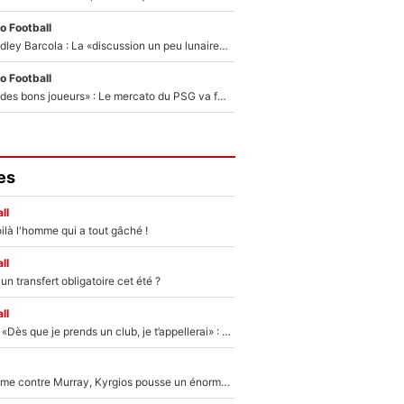
o Football
Transfert de Bradley Barcola : La «discussion un peu lunaire» qui l'a convaincu de quitter le PSG, son entourage est pointé du doigt
o Football
«Ça peut attirer des bons joueurs» : Le mercato du PSG va faire des victimes dans l'effectif de Luis Enrique ?
es
ll
ilà l'homme qui a tout gâché !
ll
n transfert obligatoire cet été ?
ll
Mercato - OM - «Dès que je prends un club, je t’appellerai» : La promesse de Marcelino au moment de claquer la porte
Victime de racisme contre Murray, Kyrgios pousse un énorme coup de gueule !