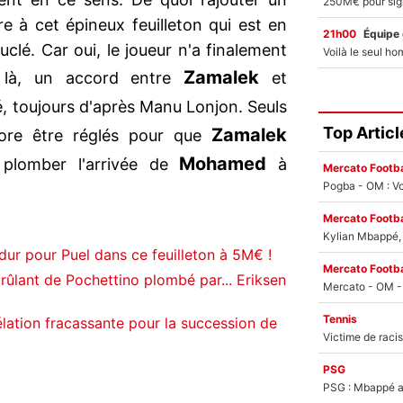
 à cet épineux feuilleton qui est en
21h00
Équipe
clé. Car oui, le joueur n'a finalement
Zamalek
r là, un accord entre
et
, toujours d'après Manu Lonjon. Seuls
Top Articl
Zamalek
core être réglés pour que
Mohamed
t plomber l'arrivée de
à
Mercato Footba
Pogba - OM : Vo
Mercato Footba
Kylian Mbappé, u
ur pour Puel dans ce feuilleton à 5M€ !
Mercato Footba
rûlant de Pochettino plombé par... Eriksen
Tennis
lation fracassante pour la succession de
PSG
PSG : Mbappé ac