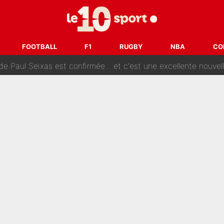
e des ravages à Marseille : L’OM a placé 12 joueurs sur le marché des transferts… 
sa signature au PSG : Voilà les coulisses de son transfert 
FOOTBALL
F1
RUGBY
NBA
CO
e Paul Seixas est confirmée... et c'est une excellente nouvelle 
: Le PSG avait déjà réalisé une folie sur le mercato bien av
ue que Zinedine Zidane a accepté dans son entourage : «Je g