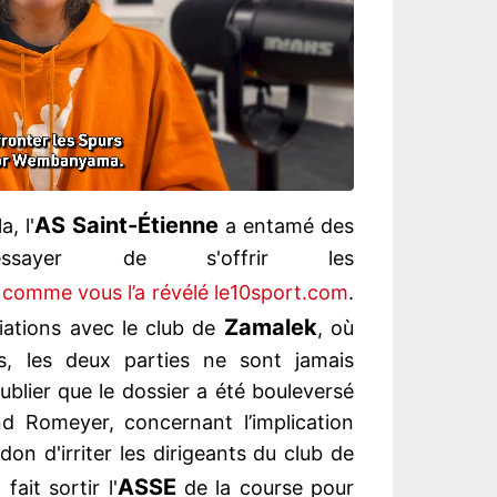
AS Saint-Étienne
, l'
a entamé des
'essayer de s'offrir les
,
comme vous l’a révélé le10sport.com
.
Zamalek
iations avec le club de
, où
s, les deux parties ne sont jamais
blier que le dossier a été bouleversé
nd Romeyer, concernant l’implication
 don d'irriter les dirigeants du club de
ASSE
fait sortir l'
de la course pour