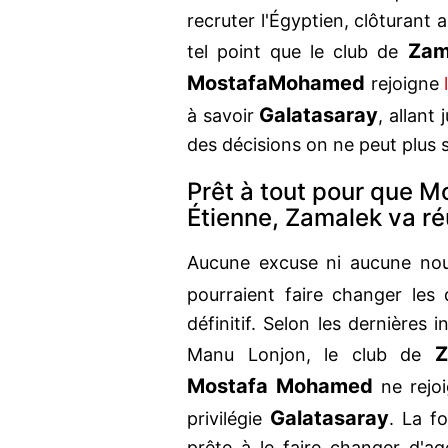
recruter l'Égyptien, clôturant a
Zam
tel point que le club de
Mostafa
Mohamed
rejoigne
Galatasaray
à savoir
, allant
des décisions on ne peut plus 
Prêt à tout pour que M
Étienne, Zamalek va ré
Aucune excuse ni aucune nouv
pourraient faire changer les
définitif. Selon les dernières 
Z
Manu Lonjon, le club de
Mostafa Mohamed
ne rejoi
Galatasaray
privilégie
. La f
prête à le faire changer d'a