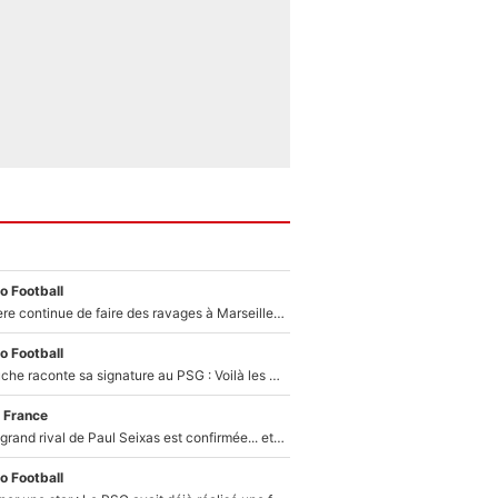
o Football
La crise financière continue de faire des ravages à Marseille : L’OM a placé 12 joueurs sur le marché des transferts… et ça pourrait lui rapporter près de 100M€ !
o Football
Maghnes Akliouche raconte sa signature au PSG : Voilà les coulisses de son transfert de rêve à 50M€
 France
La signature du grand rival de Paul Seixas est confirmée... et c'est une excellente nouvelle pour l'équipe Decathlon-CMA CGM !
o Football