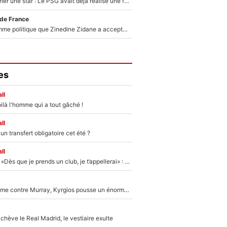
250M€ pour signer une star : Le PSG avait déjà réalisé une folie sur le mercato bien avant Neymar !
 de France
Voilà le seul homme politique que Zinedine Zidane a accepté dans son entourage : «Je garde un très bon souvenir de lui»
es
ll
ilà l'homme qui a tout gâché !
ll
n transfert obligatoire cet été ?
ll
Mercato - OM - «Dès que je prends un club, je t’appellerai» : La promesse de Marcelino au moment de claquer la porte
Victime de racisme contre Murray, Kyrgios pousse un énorme coup de gueule !
hève le Real Madrid, le vestiaire exulte