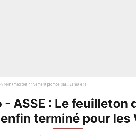
ton Mohamed définitivement plombé par... Zamalek !
- ASSE : Le feuilleton d
 enfin terminé pour les 