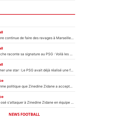
ll
La crise financière continue de faire des ravages à Marseille : L’OM a placé 12 joueurs sur le marché des transferts… et ça pourrait lui rapporter près de 100M€ !
ll
Maghnes Akliouche raconte sa signature au PSG : Voilà les coulisses de son transfert de rêve à 50M€
ll
250M€ pour signer une star : Le PSG avait déjà réalisé une folie sur le mercato bien avant Neymar !
ce
Voilà le seul homme politique que Zinedine Zidane a accepté dans son entourage : «Je garde un très bon souvenir de lui»
ce
Franck Ribéry a osé s'attaquer à Zinedine Zidane en équipe de France : «Je n'aurais jamais fait ça»
NEWS FOOTBALL