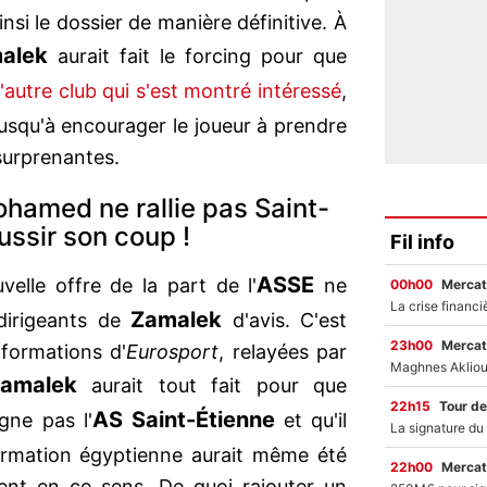
insi le dossier de manière définitive. À
alek
aurait fait le forcing pour que
l'autre club qui s'est montré intéressé
,
 jusqu'à encourager le joueur à prendre
surprenantes.
ohamed ne rallie pas Saint-
ussir son coup !
Fil info
ASSE
elle offre de la part de l'
ne
00h00
Mercat
Zamalek
 dirigeants de
d'avis. C'est
23h00
Mercat
informations d'
Eurosport
, relayées par
amalek
aurait tout fait pour que
22h15
Tour de
AS Saint-Étienne
gne pas l'
et qu'il
ormation égyptienne aurait même été
22h00
Mercat
gent en ce sens. De quoi rajouter un