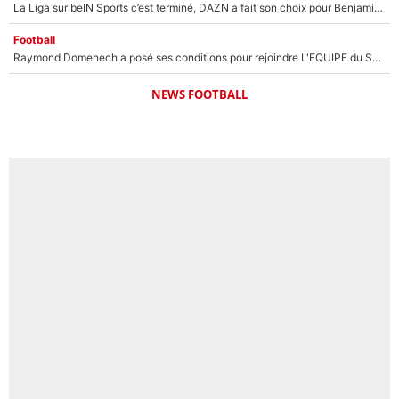
La Liga sur beIN Sports c’est terminé, DAZN a fait son choix pour Benjamin Da Silva et Omar Da Fonseca !
Football
Raymond Domenech a posé ses conditions pour rejoindre L'EQUIPE du Soir : Il refuse de faire l'émission avec un autre chroniqueur !
NEWS FOOTBALL