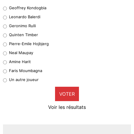
Geoffrey Kondogbia
Geoffrey Kondogbia
38%
Leonardo Balerdi
Leonardo Balerdi
Geronimo Rulli
32%
Quinten Timber
Geronimo Rulli
Pierre-Emile Hojbjerg
5%
Neal Maupay
Quinten Timber
Amine Harit
1%
Faris Moumbagna
Pierre-Emile Hojbjerg
Un autre joueur
9%
VOTER
Neal Maupay
4%
Voir les résultats
Amine Harit
3%
Faris Moumbagna