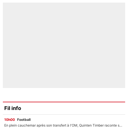
Fil info
10h00
Football
En plein cauchemar après son transfert à l'OM, Quinten Timber raconte ses doutes après sa signature à Marseille