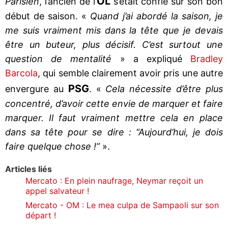
OL
Parisien
, l’ancien de l’
s’était confié sur son bon
début de saison. «
Quand j’ai abordé la saison, je
me suis vraiment mis dans la tête que je devais
être un buteur, plus décisif. C’est surtout une
question de mentalité
» a expliqué
Bradley
Barcola
, qui semble clairement avoir pris une autre
PSG
envergure au
. «
Cela nécessite d’être plus
concentré, d’avoir cette envie de marquer et faire
marquer. Il faut vraiment mettre cela en place
dans sa tête pour se dire : “Aujourd’hui, je dois
faire quelque chose !”
».
Articles liés
Mercato : En plein naufrage, Neymar reçoit un
appel salvateur !
Mercato - OM : Le mea culpa de Sampaoli sur son
départ !