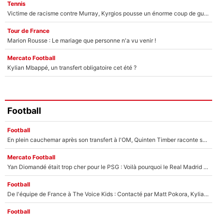
Tennis
Victime de racisme contre Murray, Kyrgios pousse un énorme coup de gueule !
Tour de France
Marion Rousse : Le mariage que personne n'a vu venir !
Mercato Football
Kylian Mbappé, un transfert obligatoire cet été ?
Football
Football
En plein cauchemar après son transfert à l'OM, Quinten Timber raconte ses doutes après sa signature à Marseille
Mercato Football
Yan Diomandé était trop cher pour le PSG : Voilà pourquoi le Real Madrid a accepté de payer la somme record de 140M€ pour boucler son transfert !
Football
De l'équipe de France à The Voice Kids : Contacté par Matt Pokora, Kylian Mbappé a accepté de jouer un rôle inédit sur TF1 !
Football