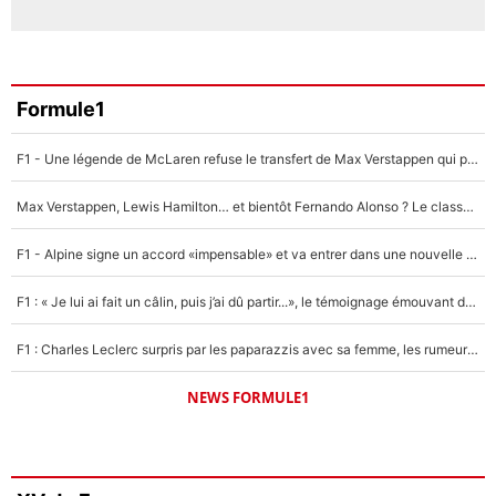
Formule1
F1 - Une légende de McLaren refuse le transfert de Max Verstappen qui pourrait «faire des vagues» et plomber l'ambiance dans l'équipe
Max Verstappen, Lewis Hamilton… et bientôt Fernando Alonso ? Le classement des pilotes les mieux payés en Formule 1 risque de changer !
F1 - Alpine signe un accord «impensable» et va entrer dans une nouvelle dimension : Grande nouvelle pour Pierre Gasly !
F1 : « Je lui ai fait un câlin, puis j’ai dû partir...», le témoignage émouvant de Max Verstappen sur sa fille
F1 : Charles Leclerc surpris par les paparazzis avec sa femme, les rumeurs étaient vraies !
NEWS FORMULE1