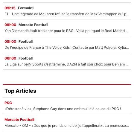
09h15
Formule1
F1 - Une légende de McLaren refuse le transfert de Max Verstappen qui pourrait «faire des vagues» et plomber l'ambiance dans l'équipe
09h00
Mercato Football
Yan Diomandé était trop cher pour le PSG : Voilà pourquoi le Real Madrid a accepté de payer la somme record de 140M€ pour boucler son transfert !
08h00
Football
De l'équipe de France à The Voice Kids : Contacté par Matt Pokora, Kylian Mbappé a accepté de jouer un rôle inédit sur TF1 !
06h00
Football
La Liga sur beIN Sports c’est terminé, DAZN a fait son choix pour Benjamin Da Silva et Omar Da Fonseca !
Top Articles
PSG
«Détester à vie», Stéphane Guy dans une embrouille à cause du PSG !
Mercato Football
Mercato - OM - «Dès que je prends un club, je t’appellerai» : La promesse de Marcelino au moment de claquer la porte