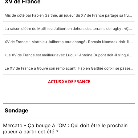
XV de France
Mis de côté par Fabien Galthié, un joueur du XV de France partage sa frustration : «ils ne me l’ont pas dit tout de suite»
La raison d'être de Matthieu Jalibert en dehors des terrains de rugby : «Ça m'atteint autant que si tu touches à un membre de ma famille»
XV de France - Matthieu Jalibert a tout changé : Romain Ntamack doit-il s’inquiéter pour sa place à un an de la Coupe du monde ?
«Le XV de France est meilleur avec Lucu» : Antoine Dupont doit-il s’inquiéter pour sa place ?
Le XV de France a trouvé son remplaçant : Fabien Galthié doit-il se passer d'Antoine Dupont ?
ACTUS XV DE FRANCE
Sondage
Mercato - Ça bouge à l’OM : Qui doit être le prochain
joueur à partir cet été ?