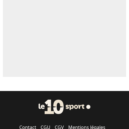
4%
Un autre joueur
5%
1670 personnes ont participé aux votes.
Contact
CGU
CGV
Mentions légales