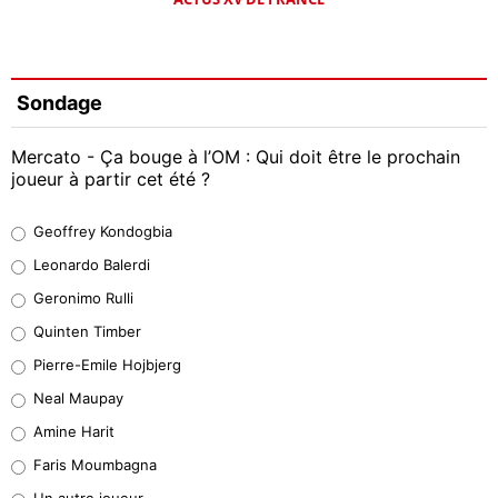
Sondage
Mercato - Ça bouge à l’OM : Qui doit être le prochain
joueur à partir cet été ?
Geoffrey Kondogbia
Geoffrey Kondogbia
38%
Leonardo Balerdi
Leonardo Balerdi
Geronimo Rulli
32%
Quinten Timber
Geronimo Rulli
Pierre-Emile Hojbjerg
5%
Neal Maupay
Quinten Timber
Amine Harit
1%
Faris Moumbagna
Pierre-Emile Hojbjerg
Un autre joueur