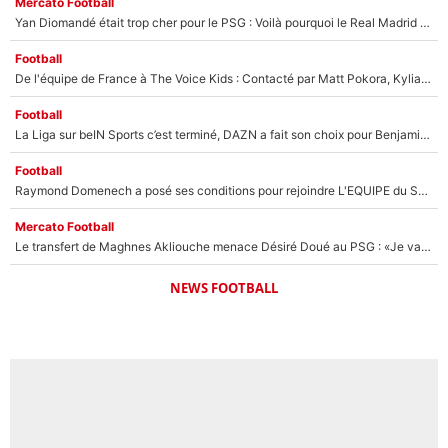
Mercato Football
Yan Diomandé était trop cher pour le PSG : Voilà pourquoi le Real Madrid a accepté de payer la somme record de 140M€ pour boucler son transfert !
Football
De l'équipe de France à The Voice Kids : Contacté par Matt Pokora, Kylian Mbappé a accepté de jouer un rôle inédit sur TF1 !
Football
La Liga sur beIN Sports c’est terminé, DAZN a fait son choix pour Benjamin Da Silva et Omar Da Fonseca !
Football
Raymond Domenech a posé ses conditions pour rejoindre L'EQUIPE du Soir : Il refuse de faire l'émission avec un autre chroniqueur !
Mercato Football
Le transfert de Maghnes Akliouche menace Désiré Doué au PSG : «Je valide à 200%»
NEWS FOOTBALL