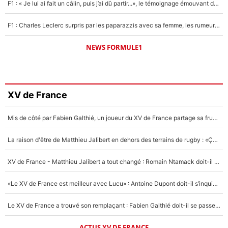
F1 : « Je lui ai fait un câlin, puis j’ai dû partir...», le témoignage émouvant de Max Verstappen sur sa fille
F1 : Charles Leclerc surpris par les paparazzis avec sa femme, les rumeurs étaient vraies !
NEWS FORMULE1
XV de France
Mis de côté par Fabien Galthié, un joueur du XV de France partage sa frustration : «ils ne me l’ont pas dit tout de suite»
La raison d'être de Matthieu Jalibert en dehors des terrains de rugby : «Ça m'atteint autant que si tu touches à un membre de ma famille»
XV de France - Matthieu Jalibert a tout changé : Romain Ntamack doit-il s’inquiéter pour sa place à un an de la Coupe du monde ?
«Le XV de France est meilleur avec Lucu» : Antoine Dupont doit-il s’inquiéter pour sa place ?
Le XV de France a trouvé son remplaçant : Fabien Galthié doit-il se passer d'Antoine Dupont ?
ACTUS XV DE FRANCE