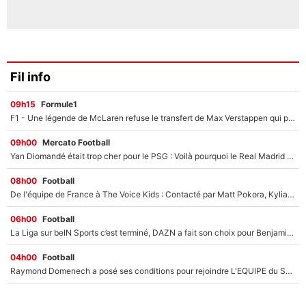
Fil info
09h15
Formule1
F1 - Une légende de McLaren refuse le transfert de Max Verstappen qui pourrait «faire des vagues» et plomber l'ambiance dans l'équipe
09h00
Mercato Football
Yan Diomandé était trop cher pour le PSG : Voilà pourquoi le Real Madrid a accepté de payer la somme record de 140M€ pour boucler son transfert !
08h00
Football
De l'équipe de France à The Voice Kids : Contacté par Matt Pokora, Kylian Mbappé a accepté de jouer un rôle inédit sur TF1 !
06h00
Football
La Liga sur beIN Sports c’est terminé, DAZN a fait son choix pour Benjamin Da Silva et Omar Da Fonseca !
04h00
Football
Raymond Domenech a posé ses conditions pour rejoindre L'EQUIPE du Soir : Il refuse de faire l'émission avec un autre chroniqueur !