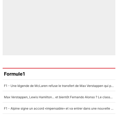
Formule1
F1 - Une légende de McLaren refuse le transfert de Max Verstappen qui pourrait «faire des vagues» et plomber l'ambiance dans l'équipe
Max Verstappen, Lewis Hamilton… et bientôt Fernando Alonso ? Le classement des pilotes les mieux payés en Formule 1 risque de changer !
F1 - Alpine signe un accord «impensable» et va entrer dans une nouvelle dimension : Grande nouvelle pour Pierre Gasly !