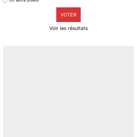
9%
VOTER
Neal Maupay
4%
Voir les résultats
Amine Harit
3%
Faris Moumbagna
4%
Un autre joueur
5%
1669 personnes ont participé aux votes.