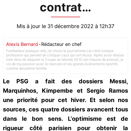
contrat…
Mis à jour le 31 décembre 2022 à 12h37
Alexis Bernard
-
Rédacteur en chef
Footballeur presque raté, j’ai choisi le journalisme car c’est l’unique
profession qui permet de critiquer ceux qui ont réussi. Après avoir réalisé
mon rêve de disputer la Coupe du Monde 2010 (en tribune de presse), je
vis de ma passion avec le mercato et les grands événements sportifs
comme deuxième famille.
Le PSG a fait des dossiers Messi,
Marquinhos, Kimpembe et Sergio Ramos
une priorité pour cet hiver. Et selon nos
sources, ces quatre dossiers avancent tous
dans le bon sens. L’optimisme est de
rigueur côté parisien pour obtenir la