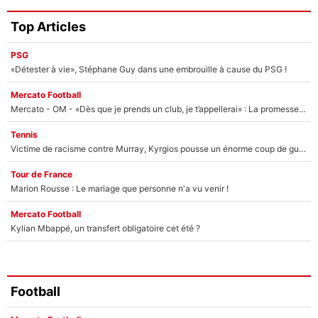
Top Articles
PSG
«Détester à vie», Stéphane Guy dans une embrouille à cause du PSG !
Mercato Football
Mercato - OM - «Dès que je prends un club, je t’appellerai» : La promesse de Marcelino au moment de claquer la porte
Tennis
Victime de racisme contre Murray, Kyrgios pousse un énorme coup de gueule !
Tour de France
Marion Rousse : Le mariage que personne n'a vu venir !
Mercato Football
Kylian Mbappé, un transfert obligatoire cet été ?
Football