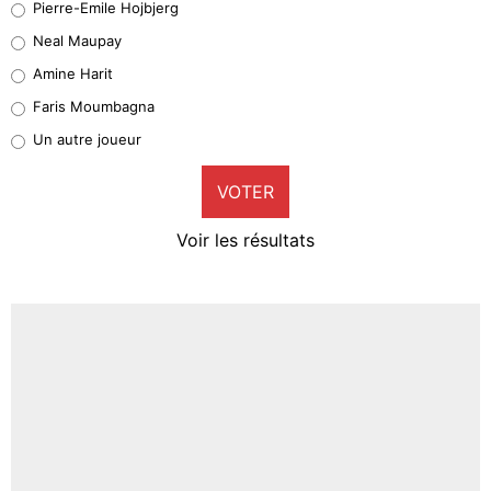
Pierre-Emile Hojbjerg
5%
Neal Maupay
Quinten Timber
Amine Harit
1%
Faris Moumbagna
Pierre-Emile Hojbjerg
Un autre joueur
9%
VOTER
Neal Maupay
4%
Voir les résultats
Amine Harit
3%
Faris Moumbagna
4%
Un autre joueur
5%
1650 personnes ont participé aux votes.