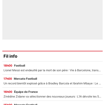
Fil info
18h00
Football
Lionel Messi est endeuillé par la mort de son père : Vie à Barcelone, transfert au PSG... voilà comment Jorge Messi a joué un rôle essentiel dans sa carrière !
17h00
Mercato Football
Un record bientôt explosé grâce à Bradley Barcola et Ibrahim Mbaye : Le PSG sur le point de réaliser un mercato historique ?
16h00
Équipe de France
Zinédine Zidane va sélectionner des nouveaux joueurs : L’IA dévoile les 5 cracks qui pourraient rapidement le rejoindre en équipe de France !
15h00
Mercato Football