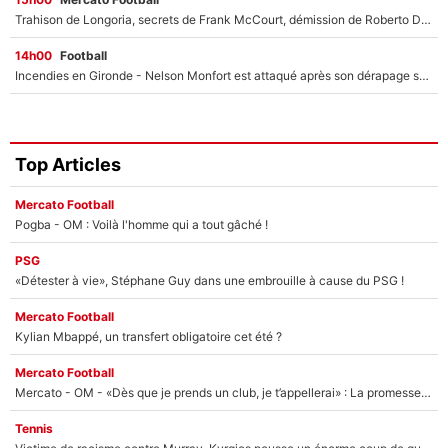
Trahison de Longoria, secrets de Frank McCourt, démission de Roberto De Zerbi : Medhi Benatia se lâche sur son départ de l'OM et fait d'importantes révélations
14h00
Football
Incendies en Gironde - Nelson Monfort est attaqué après son dérapage sur CNews : «Et lui, il prend combien pour parler dans un studio climatisé?»
Top Articles
Mercato Football
Pogba - OM : Voilà l'homme qui a tout gâché !
PSG
«Détester à vie», Stéphane Guy dans une embrouille à cause du PSG !
Mercato Football
Kylian Mbappé, un transfert obligatoire cet été ?
Mercato Football
Mercato - OM - «Dès que je prends un club, je t’appellerai» : La promesse de Marcelino au moment de claquer la porte
Tennis