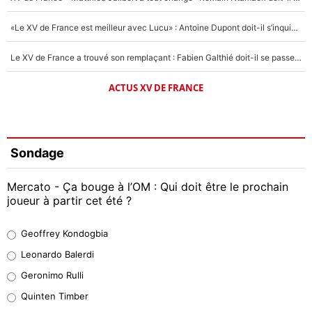
«Le XV de France est meilleur avec Lucu» : Antoine Dupont doit-il s’inquiéter pour sa place ?
Le XV de France a trouvé son remplaçant : Fabien Galthié doit-il se passer d'Antoine Dupont ?
ACTUS XV DE FRANCE
Sondage
Mercato - Ça bouge à l’OM : Qui doit être le prochain
joueur à partir cet été ?
Geoffrey Kondogbia
Geoffrey Kondogbia
38%
Leonardo Balerdi
Leonardo Balerdi
Geronimo Rulli
32%
Quinten Timber
Geronimo Rulli