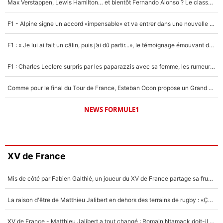
Max Verstappen, Lewis Hamilton… et bientôt Fernando Alonso ? Le classement des pilotes les mieux payés en Formule 1 risque de changer !
F1 - Alpine signe un accord «impensable» et va entrer dans une nouvelle dimension : Grande nouvelle pour Pierre Gasly !
F1 : « Je lui ai fait un câlin, puis j’ai dû partir...», le témoignage émouvant de Max Verstappen sur sa fille
F1 : Charles Leclerc surpris par les paparazzis avec sa femme, les rumeurs étaient vraies !
Comme pour le final du Tour de France, Esteban Ocon propose un Grand Prix de Formule 1 à Paris : «Autour de l’Arc de Triomphe, ce serait génial» !
NEWS FORMULE1
XV de France
Mis de côté par Fabien Galthié, un joueur du XV de France partage sa frustration : «ils ne me l’ont pas dit tout de suite»
La raison d'être de Matthieu Jalibert en dehors des terrains de rugby : «Ça m'atteint autant que si tu touches à un membre de ma famille»
XV de France - Matthieu Jalibert a tout changé : Romain Ntamack doit-il s’inquiéter pour sa place à un an de la Coupe du monde ?