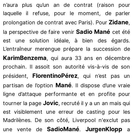
n’aura plus qu’un an de contrat (raison pour
laquelle il refuse, pour le moment, de parler
Zidane
prolongation de contrat avec Paris). Pour
,
Sadio Mané
la perspective de faire venir
cet été
est une solution idéale, à bien des égards.
L’entraîneur merengue prépare la succession de
Karim
Benzema
, qui aura 33 ans en décembre
prochain. Il assoit son autorité vis-à-vis de son
Florentino
Pérez
président,
, qui n’est pas un
Mané
partisan de l’option
. Il dispose d’une vraie
ligne d’attaque performante et en profite pour
Jovic
tourner la page
, recruté il y a un an mais qui
est visiblement une erreur de casting pour les
Madrilènes. De son côté, Liverpool n'exclut pas
Sadio
Mané
Jurgen
Klopp
une vente de
.
a