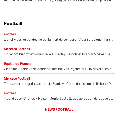
Victime de racisme contre Murray, Kyrgios pousse un énorme coup de gueule !
Football
Football
Lionel Messi est endeuillé par la mort de son père : Vie à Barcelone, transfert au PSG... voilà comment Jorge Messi a joué un rôle essentiel dans sa carrière !
Mercato Football
Un record bientôt explosé grâce à Bradley Barcola et Ibrahim Mbaye : Le PSG sur le point de réaliser un mercato historique ?
Équipe de France
Zinédine Zidane va sélectionner des nouveaux joueurs : L’IA dévoile les 5 cracks qui pourraient rapidement le rejoindre en équipe de France !
Mercato Football
Trahison de Longoria, secrets de Frank McCourt, démission de Roberto De Zerbi : Medhi Benatia se lâche sur son départ de l'OM et fait d'importantes révélations
Football
Incendies en Gironde - Nelson Monfort est attaqué après son dérapage sur CNews : «Et lui, il prend combien pour parler dans un studio climatisé?»
NEWS FOOTBALL