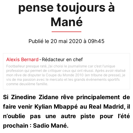
pense toujours à
Mané
Publié le 20 mai 2020 à 09h45
Alexis Bernard
-
Rédacteur en chef
Footballeur presque raté, j’ai choisi le journalisme car c’est l’unique
profession qui permet de critiquer ceux qui ont réussi. Après avoir réalisé
mon rêve de disputer la Coupe du Monde 2010 (en tribune de presse), je
vis de ma passion avec le mercato et les grands événements sportifs
comme deuxième famille.
Si Zinedine Zidane rêve principalement de
faire venir Kylian Mbappé au Real Madrid, il
n’oublie pas une autre piste pour l’été
prochain : Sadio Mané.