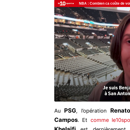
PSG
Renat
Au
, l’opération
Campos
. Et
comme le10spor
Khelaïfi
est dernièrement