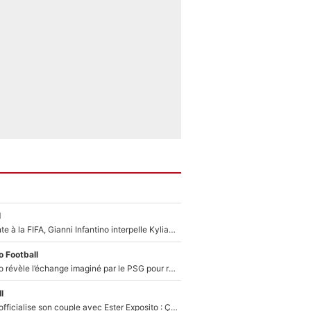
l
Dans la tourmente à la FIFA, Gianni Infantino interpelle Kylian Mbappé sur les réseaux sociaux
 Football
Fabrizio Romano révèle l’échange imaginé par le PSG pour recruter Yan Diomandé : «L'accord a échoué car il a décidé de rejoindre le Real Madrid»
l
Kylian Mbappé officialise son couple avec Ester Exposito : Ça fait réagir Achraf Hakimi et Ousmane Dembélé (et c’est drôle)