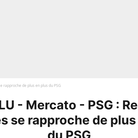
e rapproche de plus en plus du PSG
U - Mercato - PSG : R
 se rapproche de plus
du PSG