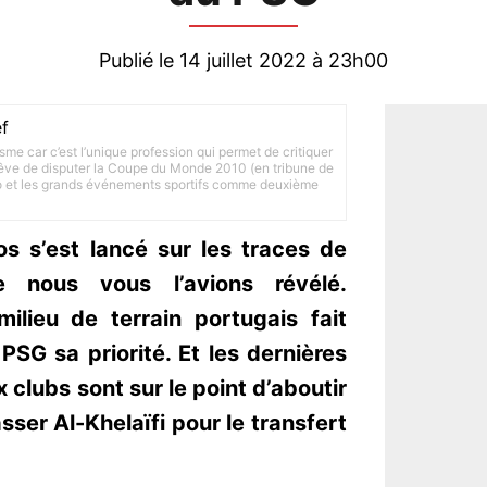
Publié le 14 juillet 2022 à 23h00
f
lisme car c’est l’unique profession qui permet de critiquer
 rêve de disputer la Coupe du Monde 2010 (en tribune de
to et les grands événements sportifs comme deuxième
s s’est lancé sur les traces de
nous vous l’avions révélé.
ilieu de terrain portugais fait
 PSG sa priorité. Et les dernières
 clubs sont sur le point d’aboutir
asser Al-Khelaïfi pour le transfert