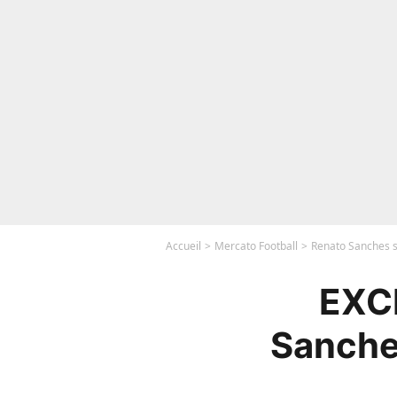
Accueil
Mercato Football
Renato Sanches s
EXCL
Sanches