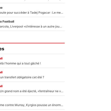
me
Paul Seixas en route pour succéder à Tadej Pogacar : Le meilleur est annoncé pour l’avenir de la pépite française
o Football
Après Bradley Barcola, Liverpool «s’intéresse à un autre joueur du PSG» : Fabrizio Romano donne le nom du Parisien qui pourrait le suivre chez les Reds !
es
ll
ilà l'homme qui a tout gâché !
ll
n transfert obligatoire cet été ?
ll
Mercato - OM : Un grand nom a été éjecté, «l’entraîneur ne voulait pas me conserver»
Victime de racisme contre Murray, Kyrgios pousse un énorme coup de gueule !