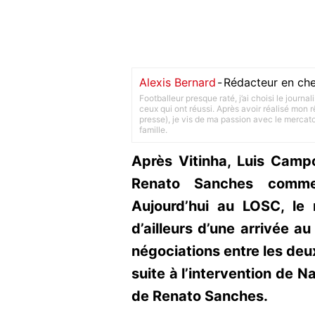
Alexis Bernard
-
Rédacteur en che
Footballeur presque raté, j’ai choisi le journa
ceux qui ont réussi. Après avoir réalisé mon
presse), je vis de ma passion avec le merca
famille.
Après Vitinha, Luis Campo
Renato Sanches comme 
Aujourd’hui au LOSC, le m
d’ailleurs d’une arrivée au
négociations entre les deux
suite à l’intervention de N
de Renato Sanches.