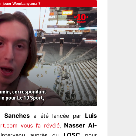
o Sanches
Luis
a été lancée par
Nasser Al-
t.com vous l’a révélé
,
LOSC
 intervenu auprès du
pour