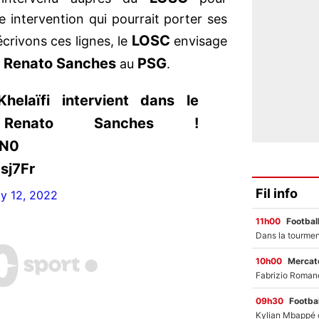
e intervention qui pourrait porter ses
LOSC
écrivons ces lignes, le
envisage
Renato Sanches
PSG
r
au
.
elaïfi intervient dans le
 Renato Sanches !
cN0
sj7Fr
Fil info
ly 12, 2022
11h00
Footbal
10h00
Mercato
09h30
Footbal