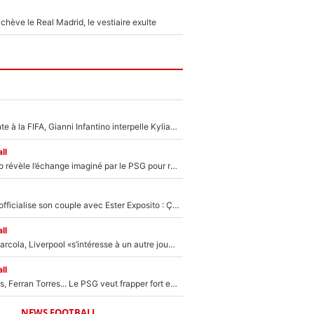
hève le Real Madrid, le vestiaire exulte
Dans la tourmente à la FIFA, Gianni Infantino interpelle Kylian Mbappé sur les réseaux sociaux
ll
Fabrizio Romano révèle l’échange imaginé par le PSG pour recruter Yan Diomandé : «L'accord a échoué car il a décidé de rejoindre le Real Madrid»
Kylian Mbappé officialise son couple avec Ester Exposito : Ça fait réagir Achraf Hakimi et Ousmane Dembélé (et c’est drôle)
ll
Après Bradley Barcola, Liverpool «s’intéresse à un autre joueur du PSG» : Fabrizio Romano donne le nom du Parisien qui pourrait le suivre chez les Reds !
ll
Akliouche, Godts, Ferran Torres... Le PSG veut frapper fort et prépare un mercato à plus de 190M€ pour régaler Luis Enrique cet été !
NEWS FOOTBALL