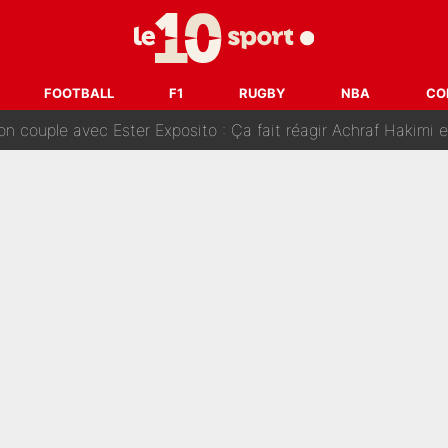
 Gianni Infantino interpelle Kylian Mbappé sur les réseaux so
imaginé par le PSG pour recruter Yan Diomandé : «L'accord a échoué car i
FOOTBALL
F1
RUGBY
NBA
CO
on couple avec Ester Exposito : Ça fait réagir Achraf Hakimi e
ccéder à Tadej Pogacar : Le meilleur est annoncé pour l’aven
s’intéresse à un autre joueur du PSG» : Fabrizio Romano donne le nom du Paris