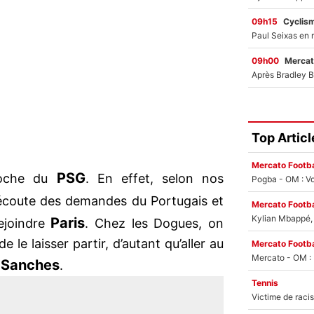
09h15
Cyclis
09h00
Mercat
Top Articl
Mercato Footba
PSG
oche du
. En effet, selon nos
Pogba - OM : Vo
’écoute des demandes du Portugais et
Mercato Footba
Kylian Mbappé, u
Paris
ejoindre
. Chez les Dogues, on
e le laisser partir, d’autant qu’aller au
Mercato Footba
 Sanches
.
Tennis