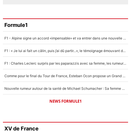
Formule1
F1 - Alpine signe un accord «impensable» et va entrer dans une nouvelle dimension : Grande nouvelle pour Pierre Gasly !
F1 : « Je lui ai fait un câlin, puis j’ai dû partir...», le témoignage émouvant de Max Verstappen sur sa fille
F1 : Charles Leclerc surpris par les paparazzis avec sa femme, les rumeurs étaient vraies !
Comme pour le final du Tour de France, Esteban Ocon propose un Grand Prix de Formule 1 à Paris : «Autour de l’Arc de Triomphe, ce serait génial» !
Nouvelle rumeur autour de la santé de Michael Schumacher : Sa femme Corinna sort du silence
NEWS FORMULE1
XV de France