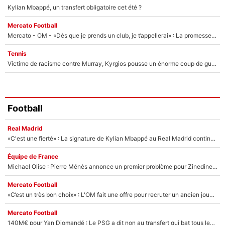
Kylian Mbappé, un transfert obligatoire cet été ?
Mercato Football
Mercato - OM - «Dès que je prends un club, je t’appellerai» : La promesse de Marcelino au moment de claquer la porte
Tennis
Victime de racisme contre Murray, Kyrgios pousse un énorme coup de gueule !
Football
Real Madrid
«C'est une fierté» : La signature de Kylian Mbappé au Real Madrid continue de régaler l'Espagne
Équipe de France
Michael Olise : Pierre Ménès annonce un premier problème pour Zinedine Zidane en équipe de France
Mercato Football
«C’est un très bon choix» : L'OM fait une offre pour recruter un ancien joueur du PSG... et c'est validé dans l'After Foot !
Mercato Football
140M€ pour Yan Diomandé : Le PSG a dit non au transfert qui bat tous les records sur le mercato