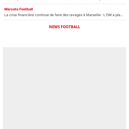
Mercato Football
La crise financière continue de faire des ravages à Marseille : L’OM a placé 12 joueurs sur le marché des transferts… et ça pourrait lui rapporter près de 100M€ !
NEWS FOOTBALL