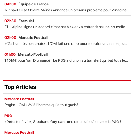
04h00
Équipe de France
Michael Olise : Pierre Ménès annonce un premier problème pour Zinedine Zidane en équipe de France
02h30
Formule1
F1 - Alpine signe un accord «impensable» et va entrer dans une nouvelle dimension : Grande nouvelle pour Pierre Gasly !
02h00
Mercato Football
«C’est un très bon choix» : L'OM fait une offre pour recruter un ancien joueur du PSG... et c'est validé dans l'After Foot !
01h00
Mercato Football
140M€ pour Yan Diomandé : Le PSG a dit non au transfert qui bat tous les records sur le mercato
Top Articles
Mercato Football
Pogba - OM : Voilà l'homme qui a tout gâché !
PSG
«Détester à vie», Stéphane Guy dans une embrouille à cause du PSG !
Mercato Football