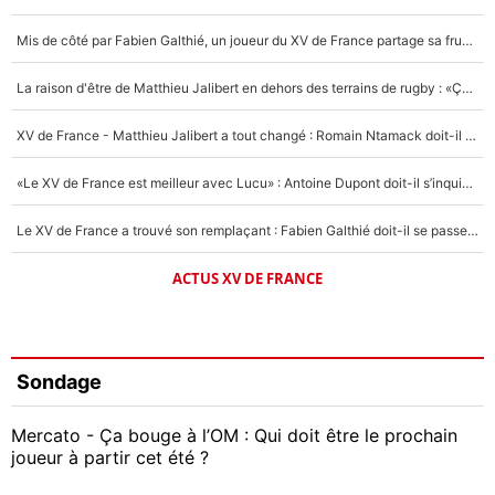
Mis de côté par Fabien Galthié, un joueur du XV de France partage sa frustration : «ils ne me l’ont pas dit tout de suite»
La raison d'être de Matthieu Jalibert en dehors des terrains de rugby : «Ça m'atteint autant que si tu touches à un membre de ma famille»
XV de France - Matthieu Jalibert a tout changé : Romain Ntamack doit-il s’inquiéter pour sa place à un an de la Coupe du monde ?
«Le XV de France est meilleur avec Lucu» : Antoine Dupont doit-il s’inquiéter pour sa place ?
Le XV de France a trouvé son remplaçant : Fabien Galthié doit-il se passer d'Antoine Dupont ?
ACTUS XV DE FRANCE
Sondage
Mercato - Ça bouge à l’OM : Qui doit être le prochain
joueur à partir cet été ?