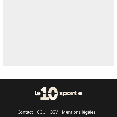
Un autre joueur
5%
1547 personnes ont participé aux votes.
Contact
CGU
CGV
Mentions légales