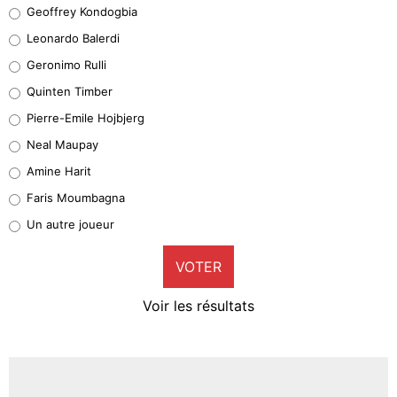
Geoffrey Kondogbia
Geoffrey Kondogbia
38%
Leonardo Balerdi
Leonardo Balerdi
Geronimo Rulli
32%
Quinten Timber
Geronimo Rulli
Pierre-Emile Hojbjerg
5%
Neal Maupay
Quinten Timber
Amine Harit
1%
Faris Moumbagna
Pierre-Emile Hojbjerg
Un autre joueur
9%
VOTER
Neal Maupay
4%
Voir les résultats
Amine Harit
3%
Faris Moumbagna
5%