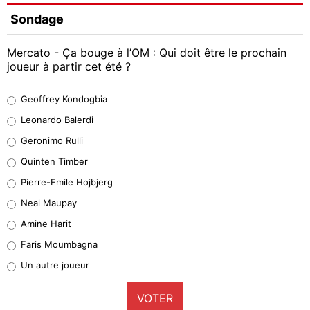
Sondage
Mercato - Ça bouge à l’OM : Qui doit être le prochain
joueur à partir cet été ?
Geoffrey Kondogbia
Geoffrey Kondogbia
38%
Leonardo Balerdi
Leonardo Balerdi
Geronimo Rulli
32%
Quinten Timber
Geronimo Rulli
Pierre-Emile Hojbjerg
5%
Neal Maupay
Quinten Timber
Amine Harit
1%
Faris Moumbagna
Pierre-Emile Hojbjerg
Un autre joueur
9%
VOTER
Neal Maupay