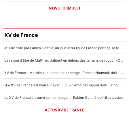
NEWS FORMULE1
XV de France
Mis de côté par Fabien Galthié, un joueur du XV de France partage sa frustration : «ils ne me l’ont pas dit tout de suite»
La raison d'être de Matthieu Jalibert en dehors des terrains de rugby : «Ça m'atteint autant que si tu touches à un membre de ma famille»
XV de France - Matthieu Jalibert a tout changé : Romain Ntamack doit-il s’inquiéter pour sa place à un an de la Coupe du monde ?
«Le XV de France est meilleur avec Lucu» : Antoine Dupont doit-il s’inquiéter pour sa place ?
Le XV de France a trouvé son remplaçant : Fabien Galthié doit-il se passer d'Antoine Dupont ?
ACTUS XV DE FRANCE