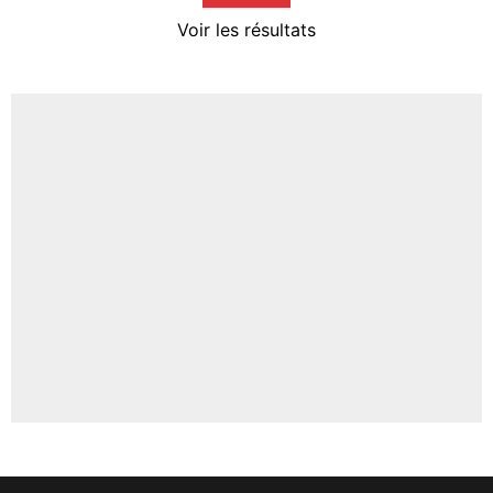
4%
Voir les résultats
Amine Harit
3%
Faris Moumbagna
4%
Un autre joueur
5%
1635 personnes ont participé aux votes.