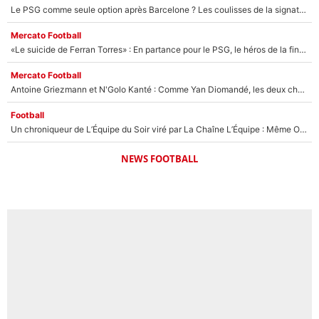
Le PSG comme seule option après Barcelone ? Les coulisses de la signature historique de Lionel Messi sont révélées au grand jour !
Mercato Football
«Le suicide de Ferran Torres» : En partance pour le PSG, le héros de la finale de la Coupe du monde s'attire les foudres de la presse espagnole !
Mercato Football
Antoine Griezmann et N'Golo Kanté : Comme Yan Diomandé, les deux champions du monde ont refusé de signer au PSG !
Football
Un chroniqueur de L’Équipe du Soir viré par La Chaîne L’Équipe : Même Olivier Ménard n’avait pas pu empêcher son départ, «je l’ai appris sur Twitter, je l’ai vécu assez mal»
NEWS FOOTBALL