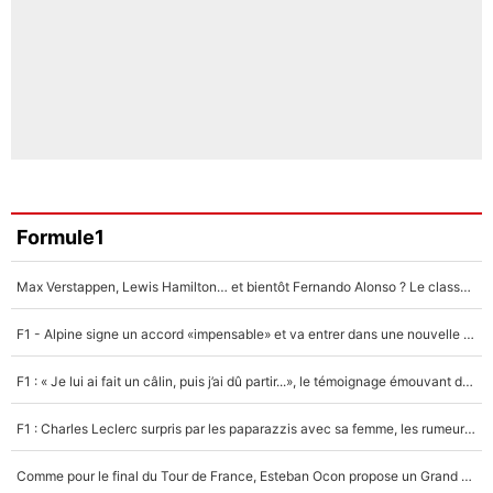
Formule1
Max Verstappen, Lewis Hamilton… et bientôt Fernando Alonso ? Le classement des pilotes les mieux payés en Formule 1 risque de changer !
F1 - Alpine signe un accord «impensable» et va entrer dans une nouvelle dimension : Grande nouvelle pour Pierre Gasly !
F1 : « Je lui ai fait un câlin, puis j’ai dû partir...», le témoignage émouvant de Max Verstappen sur sa fille
F1 : Charles Leclerc surpris par les paparazzis avec sa femme, les rumeurs étaient vraies !
Comme pour le final du Tour de France, Esteban Ocon propose un Grand Prix de Formule 1 à Paris : «Autour de l’Arc de Triomphe, ce serait génial» !