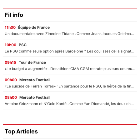
Fil info
11h00
Équipe de France
Un documentaire avec Zinedine Zidane : Comme Jean-Jacques Goldman et Mylène Farmer, le nouveau sélectionneur de l'équipe de France a recalé une journaliste très connue
10h00
PSG
Le PSG comme seule option après Barcelone ? Les coulisses de la signature historique de Lionel Messi sont révélées au grand jour !
09h15
Tour de France
«Le budget a augmenté» : Decathlon-CMA CGM recrute plusieurs coureurs pour offrir à Paul Seixas une équipe pour gagner le Tour de France 2027
09h00
Mercato Football
«Le suicide de Ferran Torres» : En partance pour le PSG, le héros de la finale de la Coupe du monde s'attire les foudres de la presse espagnole !
08h00
Mercato Football
Antoine Griezmann et N'Golo Kanté : Comme Yan Diomandé, les deux champions du monde ont refusé de signer au PSG !
Top Articles