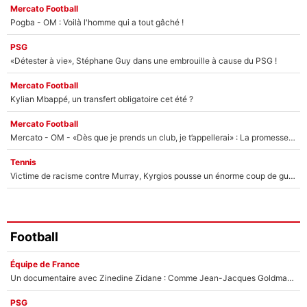
Mercato Football
Pogba - OM : Voilà l'homme qui a tout gâché !
PSG
«Détester à vie», Stéphane Guy dans une embrouille à cause du PSG !
Mercato Football
Kylian Mbappé, un transfert obligatoire cet été ?
Mercato Football
Mercato - OM - «Dès que je prends un club, je t’appellerai» : La promesse de Marcelino au moment de claquer la porte
Tennis
Victime de racisme contre Murray, Kyrgios pousse un énorme coup de gueule !
Football
Équipe de France
Un documentaire avec Zinedine Zidane : Comme Jean-Jacques Goldman et Mylène Farmer, le nouveau sélectionneur de l'équipe de France a recalé une journaliste très connue
PSG