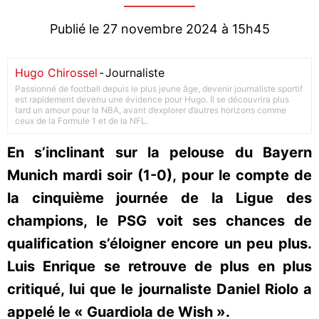
Publié le 27 novembre 2024 à 15h45
Hugo Chirossel
-
Journaliste
Passionné de football depuis le plus jeune âge, devenir journaliste sportif
est rapidement devenu une évidence pour Hugo. Il se découvrira plus
tard un amour pour la NBA, avant d’explorer d’autres horizons comme
ceux de la Formule 1 et de la NFL.
En s’inclinant sur la pelouse du Bayern
Munich mardi soir (1-0), pour le compte de
la cinquième journée de la Ligue des
champions, le PSG voit ses chances de
qualification s’éloigner encore un peu plus.
Luis Enrique se retrouve de plus en plus
critiqué, lui que le journaliste Daniel Riolo a
appelé le « Guardiola de Wish ».