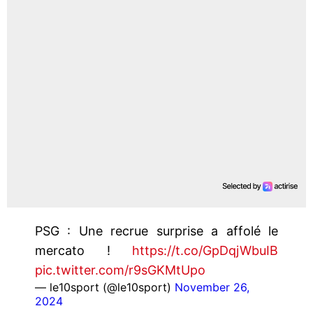
PSG : Une recrue surprise a affolé le
mercato !
https://t.co/GpDqjWbuIB
pic.twitter.com/r9sGKMtUpo
— le10sport (@le10sport)
November 26,
2024