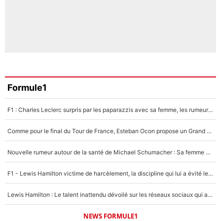
Formule1
F1 : Charles Leclerc surpris par les paparazzis avec sa femme, les rumeurs étaient vraies !
Comme pour le final du Tour de France, Esteban Ocon propose un Grand Prix de Formule 1 à Paris : «Autour de l’Arc de Triomphe, ce serait génial» !
Nouvelle rumeur autour de la santé de Michael Schumacher : Sa femme Corinna sort du silence
F1 - Lewis Hamilton victime de harcèlement, la discipline qui lui a évité le pire : «J'aurais probablement mal tourné»
Lewis Hamilton : Le talent inattendu dévoilé sur les réseaux sociaux qui a impressionné Kim Kardashian pendant leurs vacances en amoureux !
NEWS FORMULE1