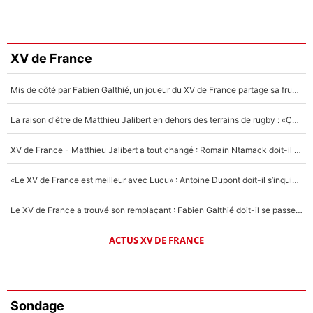
XV de France
Mis de côté par Fabien Galthié, un joueur du XV de France partage sa frustration : «ils ne me l’ont pas dit tout de suite»
La raison d'être de Matthieu Jalibert en dehors des terrains de rugby : «Ça m'atteint autant que si tu touches à un membre de ma famille»
XV de France - Matthieu Jalibert a tout changé : Romain Ntamack doit-il s’inquiéter pour sa place à un an de la Coupe du monde ?
«Le XV de France est meilleur avec Lucu» : Antoine Dupont doit-il s’inquiéter pour sa place ?
Le XV de France a trouvé son remplaçant : Fabien Galthié doit-il se passer d'Antoine Dupont ?
ACTUS XV DE FRANCE
Sondage