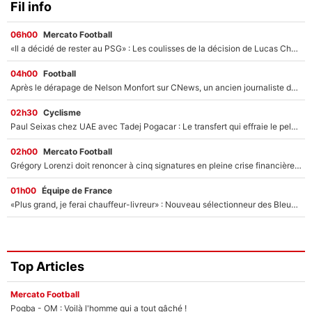
Fil info
06h00
Mercato Football
«Il a décidé de rester au PSG» : Les coulisses de la décision de Lucas Chevalier pour son transfert
04h00
Football
Après le dérapage de Nelson Monfort sur CNews, un ancien journaliste de France Télévisions relance la polémique sur les incendies en Gironde
02h30
Cyclisme
Paul Seixas chez UAE avec Tadej Pogacar : Le transfert qui effraie le peloton, «c’est la pire des choses qui puisse arriver»
02h00
Mercato Football
Grégory Lorenzi doit renoncer à cinq signatures en pleine crise financière : L’IA propose sept noms à l’OM pour un mercato réussi... à seulement 5M€ !
01h00
Équipe de France
«Plus grand, je ferai chauffeur-livreur» : Nouveau sélectionneur des Bleus, Zinédine Zidane s’était imaginé un avenir très différent lorsqu'il était enfant
Top Articles
Mercato Football
Pogba - OM : Voilà l'homme qui a tout gâché !