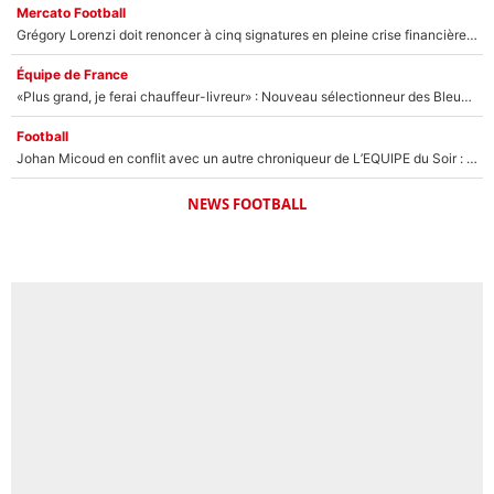
Mercato Football
Grégory Lorenzi doit renoncer à cinq signatures en pleine crise financière : L’IA propose sept noms à l’OM pour un mercato réussi... à seulement 5M€ !
Équipe de France
«Plus grand, je ferai chauffeur-livreur» : Nouveau sélectionneur des Bleus, Zinédine Zidane s’était imaginé un avenir très différent lorsqu'il était enfant
Football
Johan Micoud en conflit avec un autre chroniqueur de L’EQUIPE du Soir : «Pendant un moment, je ne les ai pas remis ensemble dans l'émission»
NEWS FOOTBALL