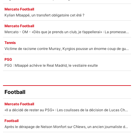
Mercato Football
Kylian Mbappé, un transfert obligatoire cet été ?
Mercato Football
Mercato - OM - «Dès que je prends un club, je t’appellerai» : La promesse de Marcelino au moment de claquer la porte
Tennis
Victime de racisme contre Murray, Kyrgios pousse un énorme coup de gueule !
PSG
PSG : Mbappé achève le Real Madrid, le vestiaire exulte
Football
Mercato Football
«Il a décidé de rester au PSG» : Les coulisses de la décision de Lucas Chevalier pour son transfert
Football
Après le dérapage de Nelson Monfort sur CNews, un ancien journaliste de France Télévisions relance la polémique sur les incendies en Gironde