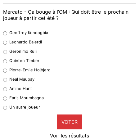
Mercato - Ça bouge à l’OM : Qui doit être le prochain
joueur à partir cet été ?
Geoffrey Kondogbia
Geoffrey Kondogbia
38%
Leonardo Balerdi
Leonardo Balerdi
Geronimo Rulli
32%
Quinten Timber
Geronimo Rulli
Pierre-Emile Hojbjerg
4%
Neal Maupay
Quinten Timber
Amine Harit
1%
Faris Moumbagna
Pierre-Emile Hojbjerg
Un autre joueur
9%
VOTER
Neal Maupay
4%
Voir les résultats