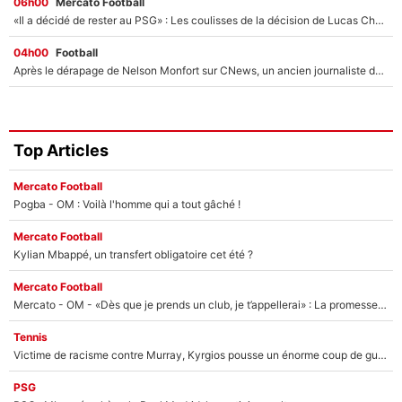
06h00
Mercato Football
«Il a décidé de rester au PSG» : Les coulisses de la décision de Lucas Chevalier pour son transfert
04h00
Football
Après le dérapage de Nelson Monfort sur CNews, un ancien journaliste de France Télévisions relance la polémique sur les incendies en Gironde
Top Articles
Mercato Football
Pogba - OM : Voilà l'homme qui a tout gâché !
Mercato Football
Kylian Mbappé, un transfert obligatoire cet été ?
Mercato Football
Mercato - OM - «Dès que je prends un club, je t’appellerai» : La promesse de Marcelino au moment de claquer la porte
Tennis
Victime de racisme contre Murray, Kyrgios pousse un énorme coup de gueule !
PSG