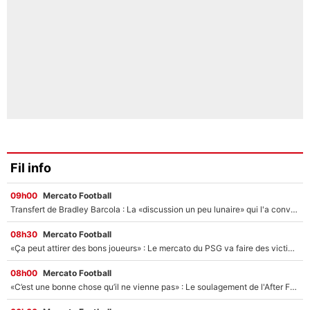
Fil info
09h00
Mercato Football
Transfert de Bradley Barcola : La «discussion un peu lunaire» qui l'a convaincu de quitter le PSG, son entourage est pointé du doigt
08h30
Mercato Football
«Ça peut attirer des bons joueurs» : Le mercato du PSG va faire des victimes dans l'effectif de Luis Enrique ?
08h00
Mercato Football
«C’est une bonne chose qu’il ne vienne pas» : Le soulagement de l'After Foot après le transfert avorté de Yan Diomandé au PSG