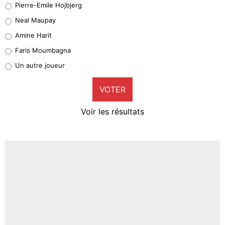
Pierre-Emile Hojbjerg
4%
Neal Maupay
Quinten Timber
Amine Harit
1%
Faris Moumbagna
Pierre-Emile Hojbjerg
Un autre joueur
9%
VOTER
Neal Maupay
4%
Voir les résultats
Amine Harit
3%
Faris Moumbagna
4%
Un autre joueur
5%
1469 personnes ont participé aux votes.