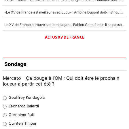
«Le XV de France est meilleur avec Lucu» : Antoine Dupont doit-il s’inquiéter pour sa place ?
Le XV de France a trouvé son remplaçant : Fabien Galthié doit-il se passer d'Antoine Dupont ?
ACTUS XV DE FRANCE
Sondage
Mercato - Ça bouge à l’OM : Qui doit être le prochain
joueur à partir cet été ?
Geoffrey Kondogbia
Geoffrey Kondogbia
38%
Leonardo Balerdi
Leonardo Balerdi
Geronimo Rulli
32%
Quinten Timber
Geronimo Rulli