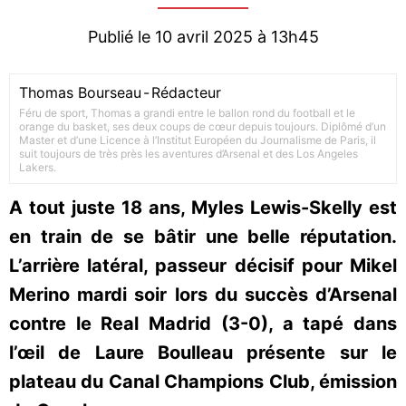
Publié le 10 avril 2025 à 13h45
Thomas Bourseau
-
Rédacteur
Féru de sport, Thomas a grandi entre le ballon rond du football et le
orange du basket, ses deux coups de cœur depuis toujours. Diplômé d’un
Master et d’une Licence à l’Institut Européen du Journalisme de Paris, il
suit toujours de très près les aventures d’Arsenal et des Los Angeles
Lakers.
A tout juste 18 ans, Myles Lewis-Skelly est
en train de se bâtir une belle réputation.
L’arrière latéral, passeur décisif pour Mikel
Merino mardi soir lors du succès d’Arsenal
contre le Real Madrid (3-0), a tapé dans
l’œil de Laure Boulleau présente sur le
plateau du Canal Champions Club, émission