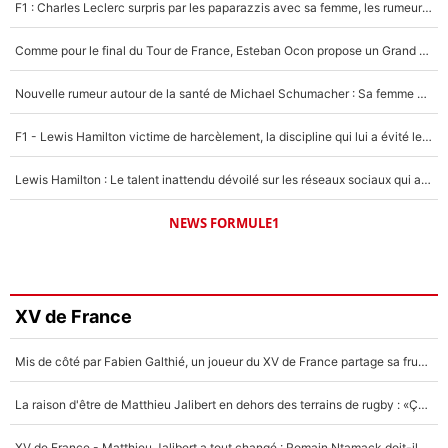
F1 : Charles Leclerc surpris par les paparazzis avec sa femme, les rumeurs étaient vraies !
Comme pour le final du Tour de France, Esteban Ocon propose un Grand Prix de Formule 1 à Paris : «Autour de l’Arc de Triomphe, ce serait génial» !
Nouvelle rumeur autour de la santé de Michael Schumacher : Sa femme Corinna sort du silence
F1 - Lewis Hamilton victime de harcèlement, la discipline qui lui a évité le pire : «J'aurais probablement mal tourné»
Lewis Hamilton : Le talent inattendu dévoilé sur les réseaux sociaux qui a impressionné Kim Kardashian pendant leurs vacances en amoureux !
NEWS FORMULE1
XV de France
Mis de côté par Fabien Galthié, un joueur du XV de France partage sa frustration : «ils ne me l’ont pas dit tout de suite»
La raison d'être de Matthieu Jalibert en dehors des terrains de rugby : «Ça m'atteint autant que si tu touches à un membre de ma famille»
XV de France - Matthieu Jalibert a tout changé : Romain Ntamack doit-il s’inquiéter pour sa place à un an de la Coupe du monde ?