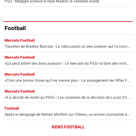
PSG : Mbappé achève le Real Madrid, le vestiaire exulte
Football
Mercato Football
Transfert de Bradley Barcola : La «discussion un peu lunaire» qui l'a convaincu de quitter le PSG, son entourage est pointé du doigt
Mercato Football
«Ça peut attirer des bons joueurs» : Le mercato du PSG va faire des victimes dans l'effectif de Luis Enrique ?
Mercato Football
«C’est une bonne chose qu’il ne vienne pas» : Le soulagement de l'After Foot après le transfert avorté de Yan Diomandé au PSG
Mercato Football
«Il a décidé de rester au PSG» : Les coulisses de la décision de Lucas Chevalier pour son transfert
Football
Après le dérapage de Nelson Monfort sur CNews, un ancien journaliste de France Télévisions relance la polémique sur les incendies en Gironde
NEWS FOOTBALL