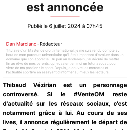
est annoncée
Publié le 6 juillet 2024 à 07h45
Dan Marciano
-
Rédacteur
Titulaire d'un Master de droit international, je me suis rendu compte au
bout de mon parcours universitaire qu'il était important d'évoluer dans un
domaine que l'on apprécie. Du jour au lendemain, j'ai décidé de mettre
fin au rêve de mes parents, qui voyaient en moi un futur avocat, pour
vivre de ma passion : le sport. Depuis, je couvre les mercatos et
l'actualité sportive en essayant d'informer au mieux les lecteurs.
Thibaud Vézirian est un personnage
controversé. Si le #VenteOM reste
d'actualité sur les réseaux sociaux, c'est
notamment grâce à lui. Au cours de ses
lives, il annonce régulièrement le départ de