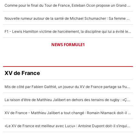
Comme pour le final du Tour de France, Esteban Ocon propose un Grand Prix de Formule 1 à Paris : «Autour de l’Arc de Triomphe, ce serait génial» !
Nouvelle rumeur autour de la santé de Michael Schumacher : Sa femme Corinna sort du silence
F1 - Lewis Hamilton victime de harcèlement, la discipline qui lui a évité le pire : «J'aurais probablement mal tourné»
NEWS FORMULE1
XV de France
Mis de côté par Fabien Galthié, un joueur du XV de France partage sa frustration : «ils ne me l’ont pas dit tout de suite»
La raison d'être de Matthieu Jalibert en dehors des terrains de rugby : «Ça m'atteint autant que si tu touches à un membre de ma famille»
XV de France - Matthieu Jalibert a tout changé : Romain Ntamack doit-il s’inquiéter pour sa place à un an de la Coupe du monde ?
«Le XV de France est meilleur avec Lucu» : Antoine Dupont doit-il s’inquiéter pour sa place ?