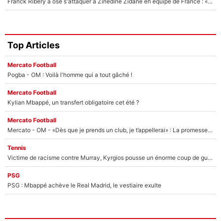
Franck Ribéry a osé s'attaquer à Zinedine Zidane en équipe de France : «Je n'aurais jamais fait ça»
Top Articles
Mercato Football
Pogba - OM : Voilà l'homme qui a tout gâché !
Mercato Football
Kylian Mbappé, un transfert obligatoire cet été ?
Mercato Football
Mercato - OM - «Dès que je prends un club, je t’appellerai» : La promesse de Marcelino au moment de claquer la porte
Tennis
Victime de racisme contre Murray, Kyrgios pousse un énorme coup de gueule !
PSG
PSG : Mbappé achève le Real Madrid, le vestiaire exulte