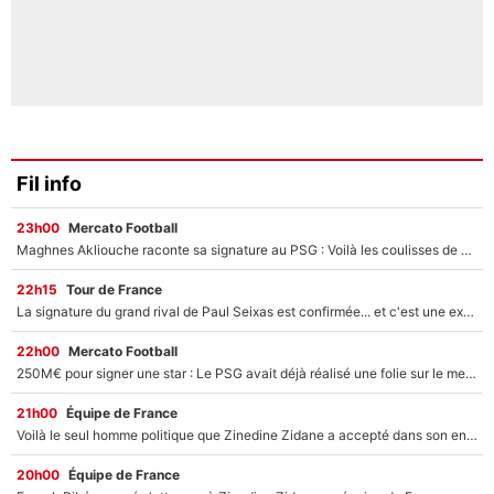
Fil info
23h00
Mercato Football
Maghnes Akliouche raconte sa signature au PSG : Voilà les coulisses de son transfert de rêve à 50M€
22h15
Tour de France
La signature du grand rival de Paul Seixas est confirmée... et c'est une excellente nouvelle pour l'équipe Decathlon-CMA CGM !
22h00
Mercato Football
250M€ pour signer une star : Le PSG avait déjà réalisé une folie sur le mercato bien avant Neymar !
21h00
Équipe de France
Voilà le seul homme politique que Zinedine Zidane a accepté dans son entourage : «Je garde un très bon souvenir de lui»
20h00
Équipe de France