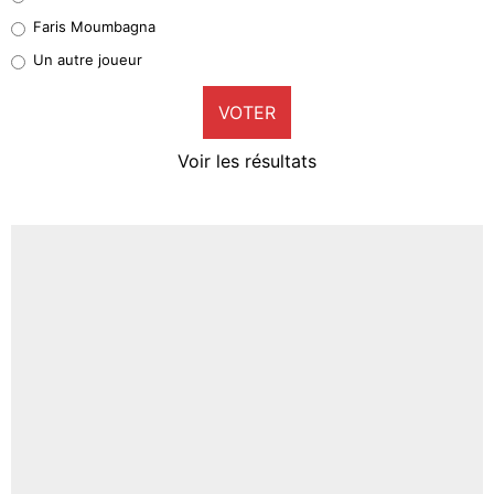
1%
Faris Moumbagna
Pierre-Emile Hojbjerg
Un autre joueur
9%
VOTER
Neal Maupay
4%
Voir les résultats
Amine Harit
3%
Faris Moumbagna
5%
Un autre joueur
5%
1532 personnes ont participé aux votes.