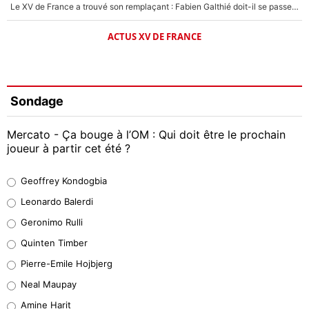
Le XV de France a trouvé son remplaçant : Fabien Galthié doit-il se passer d'Antoine Dupont ?
ACTUS XV DE FRANCE
Sondage
Mercato - Ça bouge à l’OM : Qui doit être le prochain
joueur à partir cet été ?
Geoffrey Kondogbia
Geoffrey Kondogbia
38%
Leonardo Balerdi
Leonardo Balerdi
Geronimo Rulli
32%
Quinten Timber
Geronimo Rulli
Pierre-Emile Hojbjerg
5%
Neal Maupay
Quinten Timber
Amine Harit