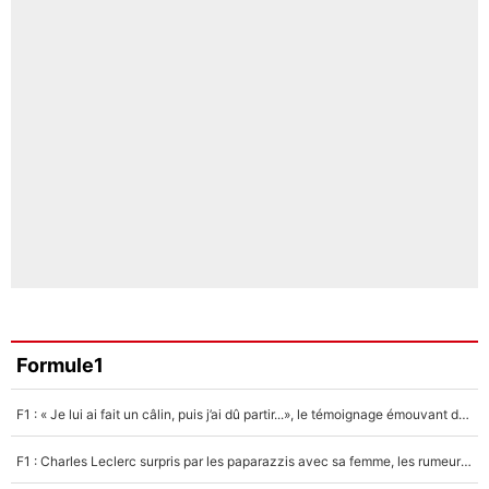
Formule1
F1 : « Je lui ai fait un câlin, puis j’ai dû partir...», le témoignage émouvant de Max Verstappen sur sa fille
F1 : Charles Leclerc surpris par les paparazzis avec sa femme, les rumeurs étaient vraies !