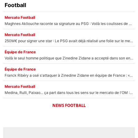
Football
Mercato Football
Maghnes Akliouche raconte sa signature au PSG : Voilà les coulisses de son transfert de rêve à 50M€
Mercato Football
250M€ pour signer une star : Le PSG avait déjà réalisé une folie sur le mercato bien avant Neymar !
Équipe de France
Voilà le seul homme politique que Zinedine Zidane a accepté dans son entourage : «Je garde un très bon souvenir de lui»
Équipe de France
Franck Ribéry a osé s'attaquer à Zinedine Zidane en équipe de France : «Je n'aurais jamais fait ça»
Mercato Football
Medina, Rulli, Paixao... ça part dans tous les sens sur le mercato de l'OM : Frank McCourt va enfin récupérer l'argent qu'il attend ?
NEWS FOOTBALL