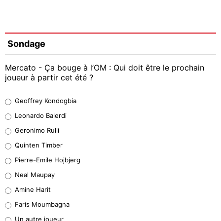
Sondage
Mercato - Ça bouge à l’OM : Qui doit être le prochain
joueur à partir cet été ?
Geoffrey Kondogbia
Geoffrey Kondogbia
38%
Leonardo Balerdi
Leonardo Balerdi
Geronimo Rulli
32%
Quinten Timber
Geronimo Rulli
Pierre-Emile Hojbjerg
5%
Neal Maupay
Quinten Timber
Amine Harit
1%
Faris Moumbagna
Pierre-Emile Hojbjerg
Un autre joueur