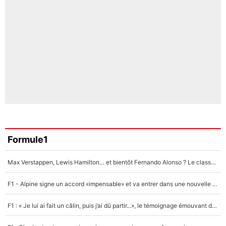
Formule1
Max Verstappen, Lewis Hamilton… et bientôt Fernando Alonso ? Le classement des pilotes les mieux payés en Formule 1 risque de changer !
F1 - Alpine signe un accord «impensable» et va entrer dans une nouvelle dimension : Grande nouvelle pour Pierre Gasly !
F1 : « Je lui ai fait un câlin, puis j’ai dû partir...», le témoignage émouvant de Max Verstappen sur sa fille