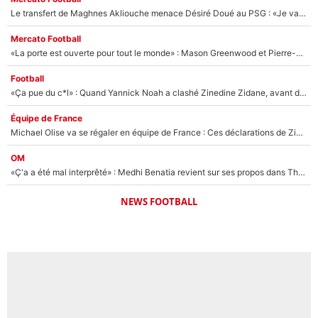
Le transfert de Maghnes Akliouche menace Désiré Doué au PSG : «Je valide à 200%»
Mercato Football
«La porte est ouverte pour tout le monde» : Mason Greenwood et Pierre-Emerick Aubameyang ont quitté l'OM, Amine Gouiri balance sur la suite du mercato et sur la réaction du vestiaire !
Football
«Ça pue du c*l» : Quand Yannick Noah a clashé Zinedine Zidane, avant de se faire recadrer par le nouveau sélectionneur de l'équipe de France !
Équipe de France
Michael Olise va se régaler en équipe de France : Ces déclarations de Zinedine Zidane qui prouvent qu'il va tout miser sur la star du Bayern Munich !
OM
«Ç'a a été mal interprêté» : Medhi Benatia revient sur ses propos dans The Bridge et précise ses conditions pour rejoindre le PSG !
NEWS FOOTBALL