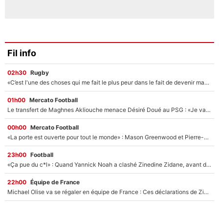
Fil info
02h30
Rugby
«C’est l'une des choses qui me fait le plus peur dans le fait de devenir maman» : En couple avec Antoine Dupont, Iris Mittenaere s'inquiète déjà pour ses futurs enfants !
01h00
Mercato Football
Le transfert de Maghnes Akliouche menace Désiré Doué au PSG : «Je valide à 200%»
00h00
Mercato Football
«La porte est ouverte pour tout le monde» : Mason Greenwood et Pierre-Emerick Aubameyang ont quitté l'OM, Amine Gouiri balance sur la suite du mercato et sur la réaction du vestiaire !
23h00
Football
«Ça pue du c*l» : Quand Yannick Noah a clashé Zinedine Zidane, avant de se faire recadrer par le nouveau sélectionneur de l'équipe de France !
22h00
Équipe de France
Michael Olise va se régaler en équipe de France : Ces déclarations de Zinedine Zidane qui prouvent qu'il va tout miser sur la star du Bayern Munich !