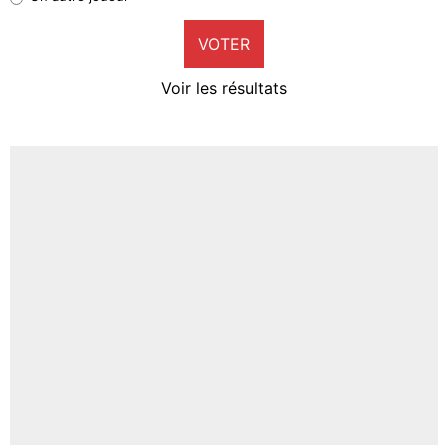
9%
VOTER
Neal Maupay
4%
Voir les résultats
Amine Harit
3%
Faris Moumbagna
4%
Un autre joueur
5%
1664 personnes ont participé aux votes.