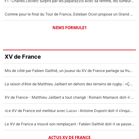
F1 : Charles Leclerc surpris par les paparazzis avec sa femme, les rumeurs étaient vraies !
Comme pour le final du Tour de France, Esteban Ocon propose un Grand Prix de Formule 1 à Paris : «Autour de l’Arc de Triomphe, ce serait génial» !
NEWS FORMULE1
XV de France
Mis de côté par Fabien Galthié, un joueur du XV de France partage sa frustration : «ils ne me l’ont pas dit tout de suite»
La raison d'être de Matthieu Jalibert en dehors des terrains de rugby : «Ça m'atteint autant que si tu touches à un membre de ma famille»
XV de France - Matthieu Jalibert a tout changé : Romain Ntamack doit-il s’inquiéter pour sa place à un an de la Coupe du monde ?
«Le XV de France est meilleur avec Lucu» : Antoine Dupont doit-il s’inquiéter pour sa place ?
Le XV de France a trouvé son remplaçant : Fabien Galthié doit-il se passer d'Antoine Dupont ?
ACTUS XV DE FRANCE