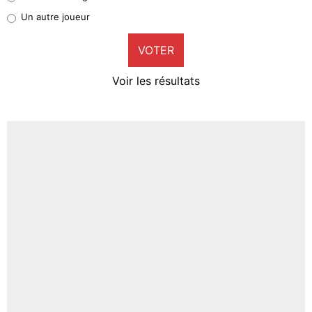
Pierre-Emile Hojbjerg
Un autre joueur
9%
VOTER
Neal Maupay
4%
Voir les résultats
Amine Harit
3%
Faris Moumbagna
4%
Un autre joueur
5%
1666 personnes ont participé aux votes.