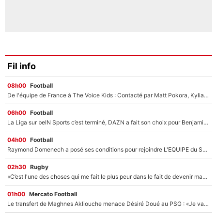
Fil info
08h00
Football
De l'équipe de France à The Voice Kids : Contacté par Matt Pokora, Kylian Mbappé a accepté de jouer un rôle inédit sur TF1 !
06h00
Football
La Liga sur beIN Sports c’est terminé, DAZN a fait son choix pour Benjamin Da Silva et Omar Da Fonseca !
04h00
Football
Raymond Domenech a posé ses conditions pour rejoindre L'EQUIPE du Soir : Il refuse de faire l'émission avec un autre chroniqueur !
02h30
Rugby
«C’est l'une des choses qui me fait le plus peur dans le fait de devenir maman» : En couple avec Antoine Dupont, Iris Mittenaere s'inquiète déjà pour ses futurs enfants !
01h00
Mercato Football
Le transfert de Maghnes Akliouche menace Désiré Doué au PSG : «Je valide à 200%»