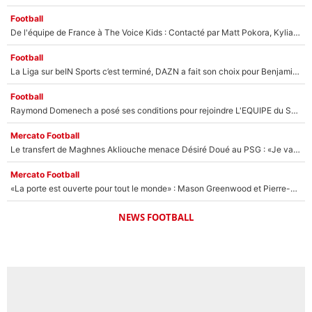
Football
De l'équipe de France à The Voice Kids : Contacté par Matt Pokora, Kylian Mbappé a accepté de jouer un rôle inédit sur TF1 !
Football
La Liga sur beIN Sports c’est terminé, DAZN a fait son choix pour Benjamin Da Silva et Omar Da Fonseca !
Football
Raymond Domenech a posé ses conditions pour rejoindre L'EQUIPE du Soir : Il refuse de faire l'émission avec un autre chroniqueur !
Mercato Football
Le transfert de Maghnes Akliouche menace Désiré Doué au PSG : «Je valide à 200%»
Mercato Football
«La porte est ouverte pour tout le monde» : Mason Greenwood et Pierre-Emerick Aubameyang ont quitté l'OM, Amine Gouiri balance sur la suite du mercato et sur la réaction du vestiaire !
NEWS FOOTBALL