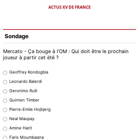
ACTUS XV DE FRANCE
Sondage
Mercato - Ça bouge à l’OM : Qui doit être le prochain
joueur à partir cet été ?
Geoffrey Kondogbia
Geoffrey Kondogbia
38%
Leonardo Balerdi
Leonardo Balerdi
Geronimo Rulli
32%
Quinten Timber
Geronimo Rulli
Pierre-Emile Hojbjerg
5%
Neal Maupay
Quinten Timber
Amine Harit
1%
Faris Moumbagna