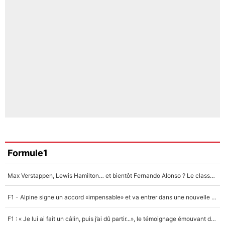
Formule1
Max Verstappen, Lewis Hamilton… et bientôt Fernando Alonso ? Le classement des pilotes les mieux payés en Formule 1 risque de changer !
F1 - Alpine signe un accord «impensable» et va entrer dans une nouvelle dimension : Grande nouvelle pour Pierre Gasly !
F1 : « Je lui ai fait un câlin, puis j’ai dû partir...», le témoignage émouvant de Max Verstappen sur sa fille