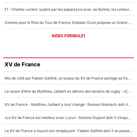
F1 : Charles Leclerc surpris par les paparazzis avec sa femme, les rumeurs étaient vraies !
Comme pour le final du Tour de France, Esteban Ocon propose un Grand Prix de Formule 1 à Paris : «Autour de l’Arc de Triomphe, ce serait génial» !
NEWS FORMULE1
XV de France
Mis de côté par Fabien Galthié, un joueur du XV de France partage sa frustration : «ils ne me l’ont pas dit tout de suite»
La raison d'être de Matthieu Jalibert en dehors des terrains de rugby : «Ça m'atteint autant que si tu touches à un membre de ma famille»
XV de France - Matthieu Jalibert a tout changé : Romain Ntamack doit-il s’inquiéter pour sa place à un an de la Coupe du monde ?
«Le XV de France est meilleur avec Lucu» : Antoine Dupont doit-il s’inquiéter pour sa place ?
Le XV de France a trouvé son remplaçant : Fabien Galthié doit-il se passer d'Antoine Dupont ?