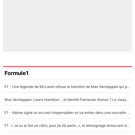
Formule1
F1 - Une légende de McLaren refuse le transfert de Max Verstappen qui pourrait «faire des vagues» et plomber l'ambiance dans l'équipe
Max Verstappen, Lewis Hamilton… et bientôt Fernando Alonso ? Le classement des pilotes les mieux payés en Formule 1 risque de changer !
F1 - Alpine signe un accord «impensable» et va entrer dans une nouvelle dimension : Grande nouvelle pour Pierre Gasly !
F1 : « Je lui ai fait un câlin, puis j’ai dû partir...», le témoignage émouvant de Max Verstappen sur sa fille