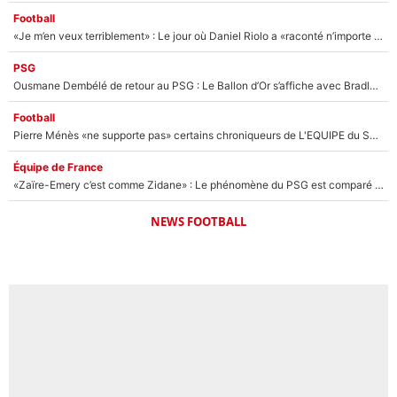
Football
«Je m’en veux terriblement» : Le jour où Daniel Riolo a «raconté n’importe quoi» dans l'After Foot !
PSG
Ousmane Dembélé de retour au PSG : Le Ballon d’Or s’affiche avec Bradley Barcola en plein cœur du feuilleton sur son départ !
Football
Pierre Ménès «ne supporte pas» certains chroniqueurs de L'EQUIPE du Soir : Ils vont tous partir !
Équipe de France
«Zaïre-Emery c’est comme Zidane» : Le phénomène du PSG est comparé à son nouveau sélectionneur... et ils vont se retrouver en Bleus !
NEWS FOOTBALL