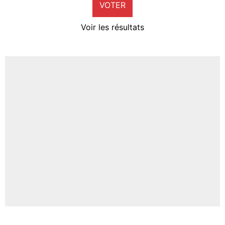
VOTER
Neal Maupay
4%
Voir les résultats
Amine Harit
3%
Faris Moumbagna
4%
Un autre joueur
5%
1703 personnes ont participé aux votes.