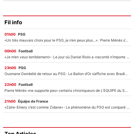
Fil info
01h00
PSG
«Un très mauvais choix pour le PSG, je n’en peux plus…» : Pierre Ménès s’est complètement trompé avec Luis Enrique et ces déclarations le prouvent !
00h00
Football
«Je m’en veux terriblement» : Le jour où Daniel Riolo a «raconté n’importe quoi» dans l'After Foot !
23h00
PSG
Ousmane Dembélé de retour au PSG : Le Ballon d’Or s’affiche avec Bradley Barcola en plein cœur du feuilleton sur son départ !
22h00
Football
Pierre Ménès «ne supporte pas» certains chroniqueurs de L'EQUIPE du Soir : Ils vont tous partir !
21h00
Équipe de France
«Zaïre-Emery c’est comme Zidane» : Le phénomène du PSG est comparé à son nouveau sélectionneur... et ils vont se retrouver en Bleus !
Top Articles