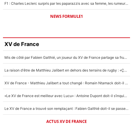
F1 : Charles Leclerc surpris par les paparazzis avec sa femme, les rumeurs étaient vraies !
NEWS FORMULE1
XV de France
Mis de côté par Fabien Galthié, un joueur du XV de France partage sa frustration : «ils ne me l’ont pas dit tout de suite»
La raison d'être de Matthieu Jalibert en dehors des terrains de rugby : «Ça m'atteint autant que si tu touches à un membre de ma famille»
XV de France - Matthieu Jalibert a tout changé : Romain Ntamack doit-il s’inquiéter pour sa place à un an de la Coupe du monde ?
«Le XV de France est meilleur avec Lucu» : Antoine Dupont doit-il s’inquiéter pour sa place ?
Le XV de France a trouvé son remplaçant : Fabien Galthié doit-il se passer d'Antoine Dupont ?
ACTUS XV DE FRANCE