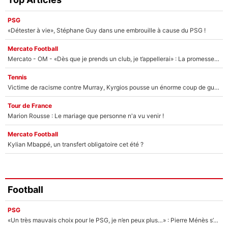
PSG
«Détester à vie», Stéphane Guy dans une embrouille à cause du PSG !
Mercato Football
Mercato - OM - «Dès que je prends un club, je t’appellerai» : La promesse de Marcelino au moment de claquer la porte
Tennis
Victime de racisme contre Murray, Kyrgios pousse un énorme coup de gueule !
Tour de France
Marion Rousse : Le mariage que personne n'a vu venir !
Mercato Football
Kylian Mbappé, un transfert obligatoire cet été ?
Football
PSG
«Un très mauvais choix pour le PSG, je n’en peux plus…» : Pierre Ménès s’est complètement trompé avec Luis Enrique et ces déclarations le prouvent !