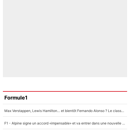
Formule1
Max Verstappen, Lewis Hamilton… et bientôt Fernando Alonso ? Le classement des pilotes les mieux payés en Formule 1 risque de changer !
F1 - Alpine signe un accord «impensable» et va entrer dans une nouvelle dimension : Grande nouvelle pour Pierre Gasly !