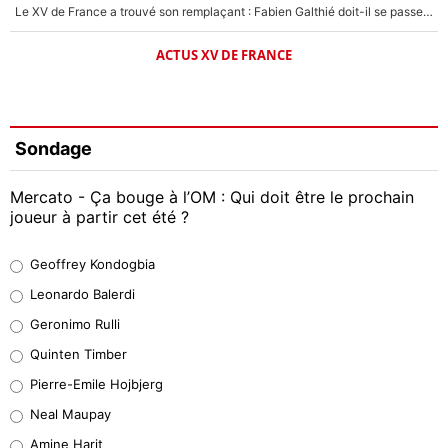
Le XV de France a trouvé son remplaçant : Fabien Galthié doit-il se passer d'Antoine Dupont ?
ACTUS XV DE FRANCE
Sondage
Mercato - Ça bouge à l’OM : Qui doit être le prochain
joueur à partir cet été ?
Geoffrey Kondogbia
Geoffrey Kondogbia
38%
Leonardo Balerdi
Leonardo Balerdi
Geronimo Rulli
32%
Quinten Timber
Geronimo Rulli
Pierre-Emile Hojbjerg
5%
Neal Maupay
Quinten Timber
Amine Harit