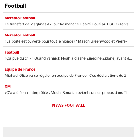
Football
Mercato Football
Le transfert de Maghnes Akliouche menace Désiré Doué au PSG : «Je valide à 200%»
Mercato Football
«La porte est ouverte pour tout le monde» : Mason Greenwood et Pierre-Emerick Aubameyang ont quitté l'OM, Amine Gouiri balance sur la suite du mercato et sur la réaction du vestiaire !
Football
«Ça pue du c*l» : Quand Yannick Noah a clashé Zinedine Zidane, avant de se faire recadrer par le nouveau sélectionneur de l'équipe de France !
Équipe de France
Michael Olise va se régaler en équipe de France : Ces déclarations de Zinedine Zidane qui prouvent qu'il va tout miser sur la star du Bayern Munich !
OM
«Ç'a a été mal interprêté» : Medhi Benatia revient sur ses propos dans The Bridge et précise ses conditions pour rejoindre le PSG !
NEWS FOOTBALL