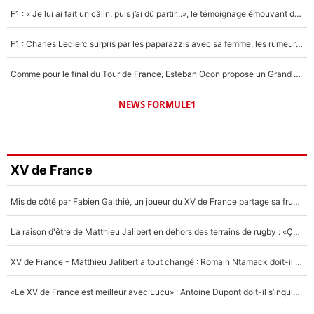
F1 : « Je lui ai fait un câlin, puis j’ai dû partir...», le témoignage émouvant de Max Verstappen sur sa fille
F1 : Charles Leclerc surpris par les paparazzis avec sa femme, les rumeurs étaient vraies !
Comme pour le final du Tour de France, Esteban Ocon propose un Grand Prix de Formule 1 à Paris : «Autour de l’Arc de Triomphe, ce serait génial» !
NEWS FORMULE1
XV de France
Mis de côté par Fabien Galthié, un joueur du XV de France partage sa frustration : «ils ne me l’ont pas dit tout de suite»
La raison d'être de Matthieu Jalibert en dehors des terrains de rugby : «Ça m'atteint autant que si tu touches à un membre de ma famille»
XV de France - Matthieu Jalibert a tout changé : Romain Ntamack doit-il s’inquiéter pour sa place à un an de la Coupe du monde ?
«Le XV de France est meilleur avec Lucu» : Antoine Dupont doit-il s’inquiéter pour sa place ?