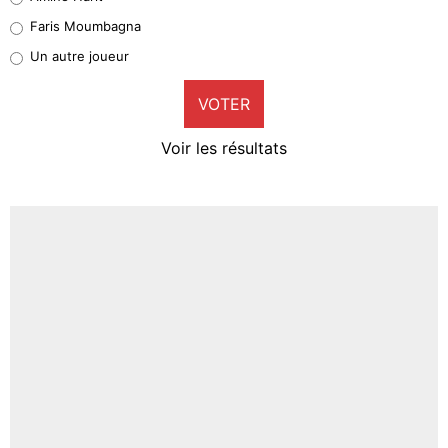
1%
Faris Moumbagna
Pierre-Emile Hojbjerg
Un autre joueur
9%
VOTER
Neal Maupay
4%
Voir les résultats
Amine Harit
3%
Faris Moumbagna
4%
Un autre joueur
5%
1664 personnes ont participé aux votes.