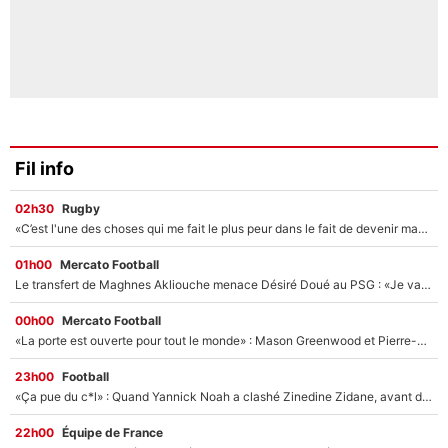
Fil info
02h30
Rugby
«C’est l'une des choses qui me fait le plus peur dans le fait de devenir maman» : En couple avec Antoine Dupont, Iris Mittenaere s'inquiète déjà pour ses futurs enfants !
01h00
Mercato Football
Le transfert de Maghnes Akliouche menace Désiré Doué au PSG : «Je valide à 200%»
00h00
Mercato Football
«La porte est ouverte pour tout le monde» : Mason Greenwood et Pierre-Emerick Aubameyang ont quitté l'OM, Amine Gouiri balance sur la suite du mercato et sur la réaction du vestiaire !
23h00
Football
«Ça pue du c*l» : Quand Yannick Noah a clashé Zinedine Zidane, avant de se faire recadrer par le nouveau sélectionneur de l'équipe de France !
22h00
Équipe de France