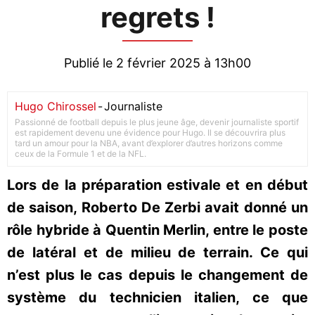
regrets !
Publié le 2 février 2025 à 13h00
Hugo Chirossel
-
Journaliste
Passionné de football depuis le plus jeune âge, devenir journaliste sportif
est rapidement devenu une évidence pour Hugo. Il se découvrira plus
tard un amour pour la NBA, avant d’explorer d’autres horizons comme
ceux de la Formule 1 et de la NFL.
Lors de la préparation estivale et en début
de saison, Roberto De Zerbi avait donné un
rôle hybride à Quentin Merlin, entre le poste
de latéral et de milieu de terrain. Ce qui
n’est plus le cas depuis le changement de
système du technicien italien, ce que