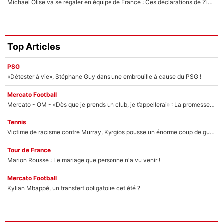
Michael Olise va se régaler en équipe de France : Ces déclarations de Zinedine Zidane qui prouvent qu'il va tout miser sur la star du Bayern Munich !
Top Articles
PSG
«Détester à vie», Stéphane Guy dans une embrouille à cause du PSG !
Mercato Football
Mercato - OM - «Dès que je prends un club, je t’appellerai» : La promesse de Marcelino au moment de claquer la porte
Tennis
Victime de racisme contre Murray, Kyrgios pousse un énorme coup de gueule !
Tour de France
Marion Rousse : Le mariage que personne n'a vu venir !
Mercato Football
Kylian Mbappé, un transfert obligatoire cet été ?