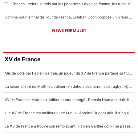
F1 : Charles Leclerc surpris par les paparazzis avec sa femme, les rumeurs étaient vraies !
Comme pour le final du Tour de France, Esteban Ocon propose un Grand Prix de Formule 1 à Paris : «Autour de l’Arc de Triomphe, ce serait génial» !
NEWS FORMULE1
XV de France
Mis de côté par Fabien Galthié, un joueur du XV de France partage sa frustration : «ils ne me l’ont pas dit tout de suite»
La raison d'être de Matthieu Jalibert en dehors des terrains de rugby : «Ça m'atteint autant que si tu touches à un membre de ma famille»
XV de France - Matthieu Jalibert a tout changé : Romain Ntamack doit-il s’inquiéter pour sa place à un an de la Coupe du monde ?
«Le XV de France est meilleur avec Lucu» : Antoine Dupont doit-il s’inquiéter pour sa place ?
Le XV de France a trouvé son remplaçant : Fabien Galthié doit-il se passer d'Antoine Dupont ?