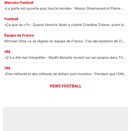
Mercato Football
«La porte est ouverte pour tout le monde» : Mason Greenwood et Pierre-Emerick Aubameyang ont quitté l'OM, Amine Gouiri balance sur la suite du mercato et sur la réaction du vestiaire !
Football
«Ça pue du c*l» : Quand Yannick Noah a clashé Zinedine Zidane, avant de se faire recadrer par le nouveau sélectionneur de l'équipe de France !
Équipe de France
Michael Olise va se régaler en équipe de France : Ces déclarations de Zinedine Zidane qui prouvent qu'il va tout miser sur la star du Bayern Munich !
OM
«Ç'a a été mal interprêté» : Medhi Benatia revient sur ses propos dans The Bridge et précise ses conditions pour rejoindre le PSG !
OM
«Des milliards et des milliards de dollars sont investis» : Pendant que l'OM est en pleine crise financière, Frank McCourt lance un nouveau projet à 260M€ !
NEWS FOOTBALL