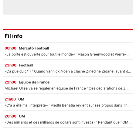
Fil info
00h00
Mercato Football
«La porte est ouverte pour tout le monde» : Mason Greenwood et Pierre-Emerick Aubameyang ont quitté l'OM, Amine Gouiri balance sur la suite du mercato et sur la réaction du vestiaire !
23h00
Football
«Ça pue du c*l» : Quand Yannick Noah a clashé Zinedine Zidane, avant de se faire recadrer par le nouveau sélectionneur de l'équipe de France !
22h00
Équipe de France
Michael Olise va se régaler en équipe de France : Ces déclarations de Zinedine Zidane qui prouvent qu'il va tout miser sur la star du Bayern Munich !
21h00
OM
«Ç'a a été mal interprêté» : Medhi Benatia revient sur ses propos dans The Bridge et précise ses conditions pour rejoindre le PSG !
20h00
OM
«Des milliards et des milliards de dollars sont investis» : Pendant que l'OM est en pleine crise financière, Frank McCourt lance un nouveau projet à 260M€ !