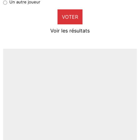
Un autre joueur
9%
VOTER
Neal Maupay
4%
Voir les résultats
Amine Harit
3%
Faris Moumbagna
4%
Un autre joueur
5%
1662 personnes ont participé aux votes.