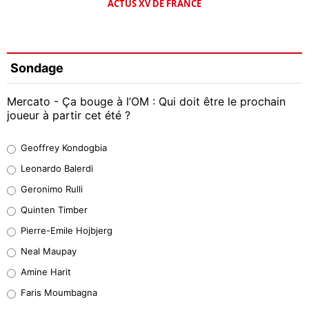
ACTUS XV DE FRANCE
Sondage
Mercato - Ça bouge à l’OM : Qui doit être le prochain
joueur à partir cet été ?
Geoffrey Kondogbia
Geoffrey Kondogbia
38%
Leonardo Balerdi
Leonardo Balerdi
Geronimo Rulli
32%
Quinten Timber
Geronimo Rulli
Pierre-Emile Hojbjerg
5%
Neal Maupay
Quinten Timber
Amine Harit
1%
Faris Moumbagna
Pierre-Emile Hojbjerg