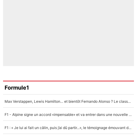
Formule1
Max Verstappen, Lewis Hamilton… et bientôt Fernando Alonso ? Le classement des pilotes les mieux payés en Formule 1 risque de changer !
F1 - Alpine signe un accord «impensable» et va entrer dans une nouvelle dimension : Grande nouvelle pour Pierre Gasly !
F1 : « Je lui ai fait un câlin, puis j’ai dû partir...», le témoignage émouvant de Max Verstappen sur sa fille