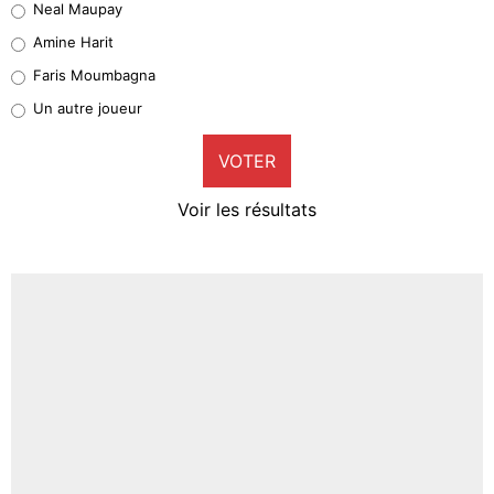
Neal Maupay
Quinten Timber
Amine Harit
1%
Faris Moumbagna
Pierre-Emile Hojbjerg
Un autre joueur
9%
VOTER
Neal Maupay
4%
Voir les résultats
Amine Harit
3%
Faris Moumbagna
4%
Un autre joueur
5%
1656 personnes ont participé aux votes.