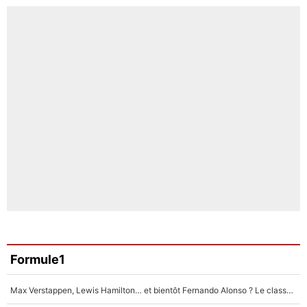
Formule1
Max Verstappen, Lewis Hamilton… et bientôt Fernando Alonso ? Le classement des pilotes les mieux payés en Formule 1 risque de changer !