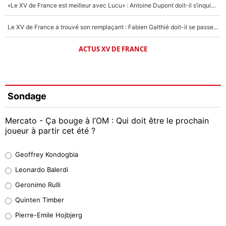
«Le XV de France est meilleur avec Lucu» : Antoine Dupont doit-il s’inquiéter pour sa place ?
Le XV de France a trouvé son remplaçant : Fabien Galthié doit-il se passer d'Antoine Dupont ?
ACTUS XV DE FRANCE
Sondage
Mercato - Ça bouge à l’OM : Qui doit être le prochain
joueur à partir cet été ?
Geoffrey Kondogbia
Geoffrey Kondogbia
38%
Leonardo Balerdi
Leonardo Balerdi
Geronimo Rulli
32%
Quinten Timber
Geronimo Rulli
Pierre-Emile Hojbjerg
5%