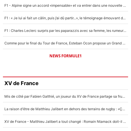
F1 - Alpine signe un accord «impensable» et va entrer dans une nouvelle dimension : Grande nouvelle pour Pierre Gasly !
F1 : « Je lui ai fait un câlin, puis j’ai dû partir...», le témoignage émouvant de Max Verstappen sur sa fille
F1 : Charles Leclerc surpris par les paparazzis avec sa femme, les rumeurs étaient vraies !
Comme pour le final du Tour de France, Esteban Ocon propose un Grand Prix de Formule 1 à Paris : «Autour de l’Arc de Triomphe, ce serait génial» !
NEWS FORMULE1
XV de France
Mis de côté par Fabien Galthié, un joueur du XV de France partage sa frustration : «ils ne me l’ont pas dit tout de suite»
La raison d'être de Matthieu Jalibert en dehors des terrains de rugby : «Ça m'atteint autant que si tu touches à un membre de ma famille»
XV de France - Matthieu Jalibert a tout changé : Romain Ntamack doit-il s’inquiéter pour sa place à un an de la Coupe du monde ?