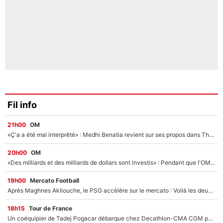
Fil info
21h00
OM
«Ç'a a été mal interprêté» : Medhi Benatia revient sur ses propos dans The Bridge et précise ses conditions pour rejoindre le PSG !
20h00
OM
«Des milliards et des milliards de dollars sont investis» : Pendant que l'OM est en pleine crise financière, Frank McCourt lance un nouveau projet à 260M€ !
19h00
Mercato Football
Après Maghnes Akliouche, le PSG accèlère sur le mercato : Voilà les deux nouvelles recrues qui vont signer la semaine prochaine ?
18h15
Tour de France
Un coéquipier de Tadej Pogacar débarque chez Decathlon-CMA CGM pour épauler Paul Seixas : «Mes meilleures années sont à venir»