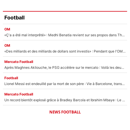
Football
OM
«Ç'a a été mal interprêté» : Medhi Benatia revient sur ses propos dans The Bridge et précise ses conditions pour rejoindre le PSG !
OM
«Des milliards et des milliards de dollars sont investis» : Pendant que l'OM est en pleine crise financière, Frank McCourt lance un nouveau projet à 260M€ !
Mercato Football
Après Maghnes Akliouche, le PSG accèlère sur le mercato : Voilà les deux nouvelles recrues qui vont signer la semaine prochaine ?
Football
Lionel Messi est endeuillé par la mort de son père : Vie à Barcelone, transfert au PSG... voilà comment Jorge Messi a joué un rôle essentiel dans sa carrière !
Mercato Football
Un record bientôt explosé grâce à Bradley Barcola et Ibrahim Mbaye : Le PSG sur le point de réaliser un mercato historique ?
NEWS FOOTBALL