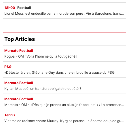
18h00
Football
Lionel Messi est endeuillé par la mort de son père : Vie à Barcelone, transfert au PSG... voilà comment Jorge Messi a joué un rôle essentiel dans sa carrière !
Top Articles
Mercato Football
Pogba - OM : Voilà l'homme qui a tout gâché !
PSG
«Détester à vie», Stéphane Guy dans une embrouille à cause du PSG !
Mercato Football
Kylian Mbappé, un transfert obligatoire cet été ?
Mercato Football
Mercato - OM - «Dès que je prends un club, je t’appellerai» : La promesse de Marcelino au moment de claquer la porte
Tennis
Victime de racisme contre Murray, Kyrgios pousse un énorme coup de gueule !