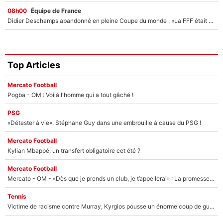
08h00
Équipe de France
Didier Deschamps abandonné en pleine Coupe du monde : «La FFF était déjà passée à Zinedine Zidane»
Top Articles
Mercato Football
Pogba - OM : Voilà l'homme qui a tout gâché !
PSG
«Détester à vie», Stéphane Guy dans une embrouille à cause du PSG !
Mercato Football
Kylian Mbappé, un transfert obligatoire cet été ?
Mercato Football
Mercato - OM - «Dès que je prends un club, je t’appellerai» : La promesse de Marcelino au moment de claquer la porte
Tennis
Victime de racisme contre Murray, Kyrgios pousse un énorme coup de gueule !