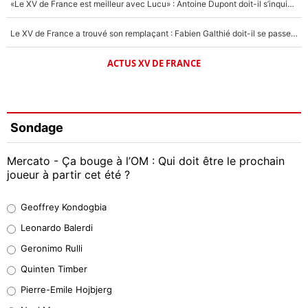
«Le XV de France est meilleur avec Lucu» : Antoine Dupont doit-il s’inquiéter pour sa place ?
Le XV de France a trouvé son remplaçant : Fabien Galthié doit-il se passer d'Antoine Dupont ?
ACTUS XV DE FRANCE
Sondage
Mercato - Ça bouge à l’OM : Qui doit être le prochain
joueur à partir cet été ?
Geoffrey Kondogbia
Geoffrey Kondogbia
38%
Leonardo Balerdi
Leonardo Balerdi
Geronimo Rulli
32%
Quinten Timber
Geronimo Rulli
Pierre-Emile Hojbjerg
5%