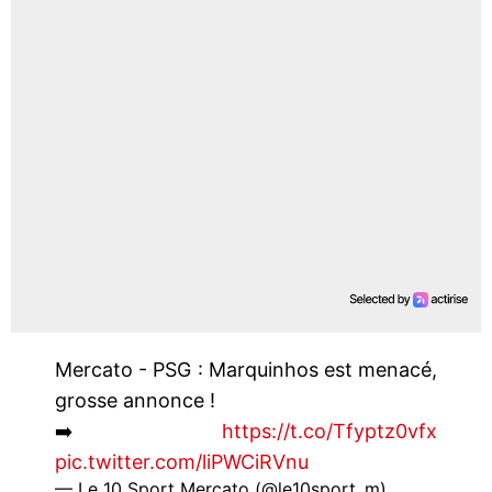
Mercato - PSG : Marquinhos est menacé,
grosse annonce !
➡️
https://t.co/Tfyptz0vfx
pic.twitter.com/liPWCiRVnu
— Le 10 Sport Mercato (@le10sport_m)