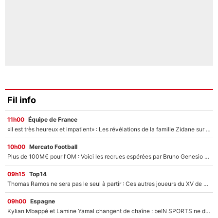
Fil info
11h00
Équipe de France
«Il est très heureux et impatient» : Les révélations de la famille Zidane sur sa prise de pouvoir en équipe de France !
10h00
Mercato Football
Plus de 100M€ pour l'OM : Voici les recrues espérées par Bruno Genesio et Grégory Lorenzi après l’opération dégraissage
09h15
Top14
Thomas Ramos ne sera pas le seul à partir : Ces autres joueurs du XV de France pourraient aussi quitter le Stade Toulousain, un club de Top 14 est déjà sur les rangs
09h00
Espagne
Kylian Mbappé et Lamine Yamal changent de chaîne : beIN SPORTS ne digère pas cette décision historique et prédit un fiasco pour la Liga