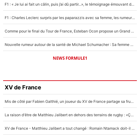
F1 : « Je lui ai fait un câlin, puis j’ai dû partir...», le témoignage émouvant de Max Verstappen sur sa fille
F1 : Charles Leclerc surpris par les paparazzis avec sa femme, les rumeurs étaient vraies !
Comme pour le final du Tour de France, Esteban Ocon propose un Grand Prix de Formule 1 à Paris : «Autour de l’Arc de Triomphe, ce serait génial» !
Nouvelle rumeur autour de la santé de Michael Schumacher : Sa femme Corinna sort du silence
NEWS FORMULE1
XV de France
Mis de côté par Fabien Galthié, un joueur du XV de France partage sa frustration : «ils ne me l’ont pas dit tout de suite»
La raison d'être de Matthieu Jalibert en dehors des terrains de rugby : «Ça m'atteint autant que si tu touches à un membre de ma famille»
XV de France - Matthieu Jalibert a tout changé : Romain Ntamack doit-il s’inquiéter pour sa place à un an de la Coupe du monde ?