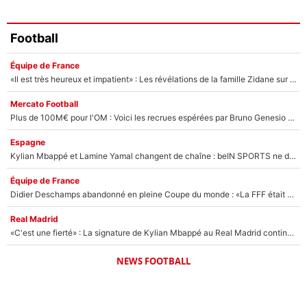
Football
Équipe de France
«Il est très heureux et impatient» : Les révélations de la famille Zidane sur sa prise de pouvoir en équipe de France !
Mercato Football
Plus de 100M€ pour l'OM : Voici les recrues espérées par Bruno Genesio et Grégory Lorenzi après l’opération dégraissage
Espagne
Kylian Mbappé et Lamine Yamal changent de chaîne : beIN SPORTS ne digère pas cette décision historique et prédit un fiasco pour la Liga
Équipe de France
Didier Deschamps abandonné en pleine Coupe du monde : «La FFF était déjà passée à Zinedine Zidane»
Real Madrid
«C'est une fierté» : La signature de Kylian Mbappé au Real Madrid continue de régaler l'Espagne
NEWS FOOTBALL