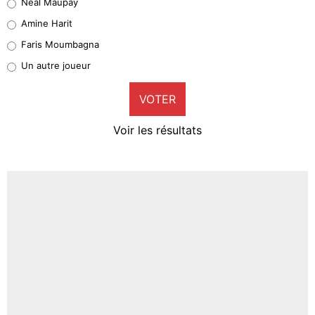
Neal Maupay
Quinten Timber
Amine Harit
1%
Faris Moumbagna
Pierre-Emile Hojbjerg
Un autre joueur
9%
VOTER
Neal Maupay
4%
Voir les résultats
Amine Harit
3%
Faris Moumbagna
4%
Un autre joueur
5%
1568 personnes ont participé aux votes.