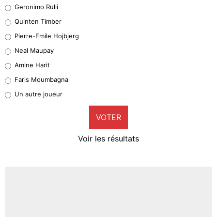
Leonardo Balerdi
Geronimo Rulli
32%
Quinten Timber
Geronimo Rulli
Pierre-Emile Hojbjerg
5%
Neal Maupay
Quinten Timber
Amine Harit
1%
Faris Moumbagna
Pierre-Emile Hojbjerg
Un autre joueur
9%
VOTER
Neal Maupay
4%
Voir les résultats
Amine Harit
3%
Faris Moumbagna
5%
Un autre joueur
5%