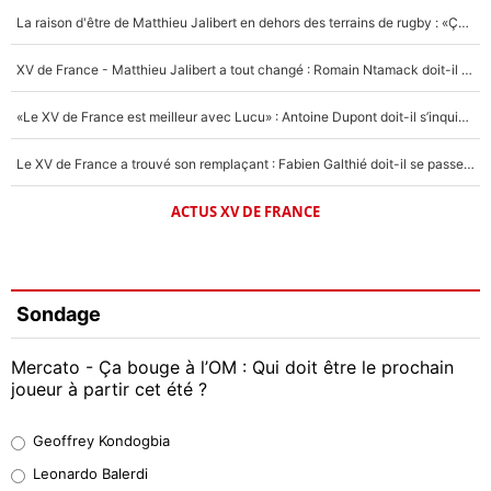
La raison d'être de Matthieu Jalibert en dehors des terrains de rugby : «Ça m'atteint autant que si tu touches à un membre de ma famille»
XV de France - Matthieu Jalibert a tout changé : Romain Ntamack doit-il s’inquiéter pour sa place à un an de la Coupe du monde ?
«Le XV de France est meilleur avec Lucu» : Antoine Dupont doit-il s’inquiéter pour sa place ?
Le XV de France a trouvé son remplaçant : Fabien Galthié doit-il se passer d'Antoine Dupont ?
ACTUS XV DE FRANCE
Sondage
Mercato - Ça bouge à l’OM : Qui doit être le prochain
joueur à partir cet été ?
Geoffrey Kondogbia
Geoffrey Kondogbia
38%
Leonardo Balerdi