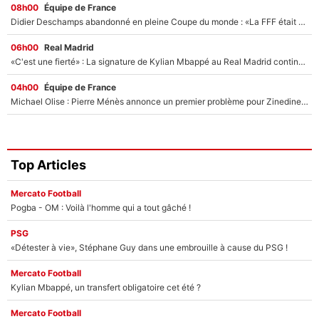
08h00
Équipe de France
Didier Deschamps abandonné en pleine Coupe du monde : «La FFF était déjà passée à Zinedine Zidane»
06h00
Real Madrid
«C'est une fierté» : La signature de Kylian Mbappé au Real Madrid continue de régaler l'Espagne
04h00
Équipe de France
Michael Olise : Pierre Ménès annonce un premier problème pour Zinedine Zidane en équipe de France
Top Articles
Mercato Football
Pogba - OM : Voilà l'homme qui a tout gâché !
PSG
«Détester à vie», Stéphane Guy dans une embrouille à cause du PSG !
Mercato Football
Kylian Mbappé, un transfert obligatoire cet été ?
Mercato Football