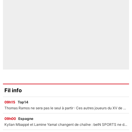
Fil info
09h15
Top14
Thomas Ramos ne sera pas le seul à partir : Ces autres joueurs du XV de France pourraient aussi quitter le Stade Toulousain, un club de Top 14 est déjà sur les rangs
09h00
Espagne
Kylian Mbappé et Lamine Yamal changent de chaîne : beIN SPORTS ne digère pas cette décision historique et prédit un fiasco pour la Liga