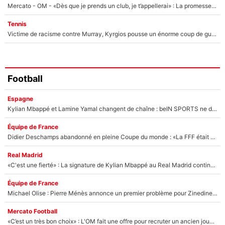
Mercato - OM - «Dès que je prends un club, je t’appellerai» : La promesse de Marcelino au moment de claquer la porte
Tennis
Victime de racisme contre Murray, Kyrgios pousse un énorme coup de gueule !
Football
Espagne
Kylian Mbappé et Lamine Yamal changent de chaîne : beIN SPORTS ne digère pas cette décision historique et prédit un fiasco pour la Liga
Équipe de France
Didier Deschamps abandonné en pleine Coupe du monde : «La FFF était déjà passée à Zinedine Zidane»
Real Madrid
«C'est une fierté» : La signature de Kylian Mbappé au Real Madrid continue de régaler l'Espagne
Équipe de France
Michael Olise : Pierre Ménès annonce un premier problème pour Zinedine Zidane en équipe de France
Mercato Football
«C’est un très bon choix» : L'OM fait une offre pour recruter un ancien joueur du PSG... et c'est validé dans l'After Foot !