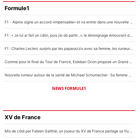
Formule1
F1 - Alpine signe un accord «impensable» et va entrer dans une nouvelle dimension : Grande nouvelle pour Pierre Gasly !
F1 : « Je lui ai fait un câlin, puis j’ai dû partir...», le témoignage émouvant de Max Verstappen sur sa fille
F1 : Charles Leclerc surpris par les paparazzis avec sa femme, les rumeurs étaient vraies !
Comme pour le final du Tour de France, Esteban Ocon propose un Grand Prix de Formule 1 à Paris : «Autour de l’Arc de Triomphe, ce serait génial» !
Nouvelle rumeur autour de la santé de Michael Schumacher : Sa femme Corinna sort du silence
NEWS FORMULE1
XV de France
Mis de côté par Fabien Galthié, un joueur du XV de France partage sa frustration : «ils ne me l’ont pas dit tout de suite»