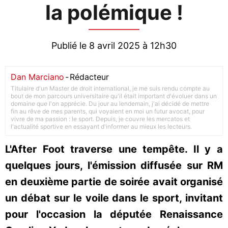
la polémique !
Publié le 8 avril 2025 à 12h30
Dan Marciano
-
Rédacteur
Titulaire d'un Master de droit international, je me suis rendu compte au
bout de mon parcours universitaire qu'il était important d'évoluer dans un
domaine que l'on apprécie. Du jour au lendemain, j'ai décidé de mettre
fin au rêve de mes parents, qui voyaient en moi un futur avocat, pour
vivre de ma passion : le sport. Depuis, je couvre les mercatos et
l'actualité sportive en essayant d'informer au mieux les lecteurs.
L'After Foot traverse une tempête. Il y a
quelques jours, l'émission diffusée sur RM
en deuxième partie de soirée avait organisé
un débat sur le voile dans le sport, invitant
pour l'occasion la députée Renaissance