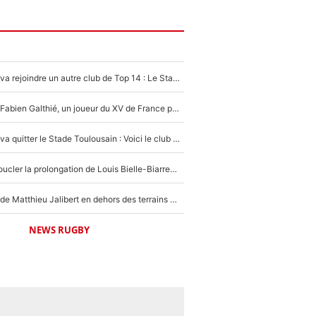
Thomas Ramos va rejoindre un autre club de Top 14 : Le Stade Toulousain annonce son transfert un an à l’avance !
Mis de côté par Fabien Galthié, un joueur du XV de France partage sa frustration : «ils ne me l’ont pas dit tout de suite»
Thomas Ramos va quitter le Stade Toulousain : Voici le club de Top 14 avec lequel la star du XV de France s'est mise d'accord
L’UBB tarde à boucler la prolongation de Louis Bielle-Biarrey : Voilà ce que l’IA lui conseille de faire pour son avenir !
La raison d'être de Matthieu Jalibert en dehors des terrains de rugby : «Ça m'atteint autant que si tu touches à un membre de ma famille»
NEWS RUGBY