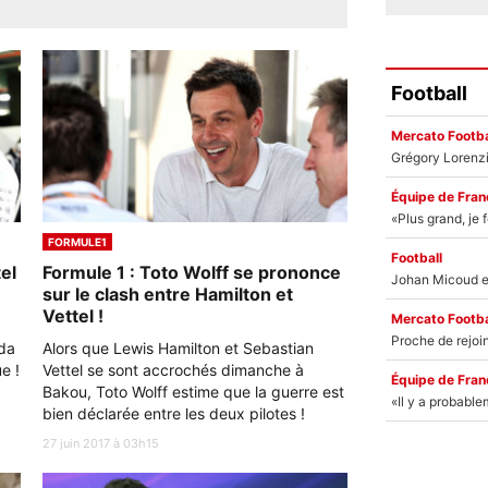
Football
Mercato Footba
Équipe de Fran
FORMULE1
Football
el
Formule 1 : Toto Wolff se prononce
sur le clash entre Hamilton et
Vettel !
Mercato Footba
uda
Alors que Lewis Hamilton et Sebastian
e !
Vettel se sont accrochés dimanche à
Équipe de Fran
Bakou, Toto Wolff estime que la guerre est
bien déclarée entre les deux pilotes !
27 juin 2017 à 03h15