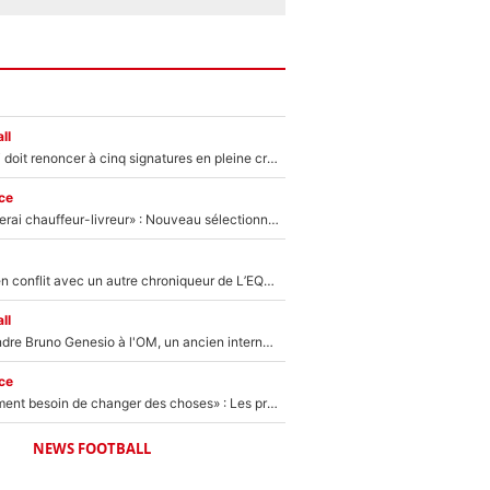
ll
Grégory Lorenzi doit renoncer à cinq signatures en pleine crise financière : L’IA propose sept noms à l’OM pour un mercato réussi... à seulement 5M€ !
ce
«Plus grand, je ferai chauffeur-livreur» : Nouveau sélectionneur des Bleus, Zinédine Zidane s’était imaginé un avenir très différent lorsqu'il était enfant
Johan Micoud en conflit avec un autre chroniqueur de L’EQUIPE du Soir : «Pendant un moment, je ne les ai pas remis ensemble dans l'émission»
ll
Proche de rejoindre Bruno Genesio à l'OM, un ancien international français va finalement débarquer... sur RMC !
ce
«Il y a probablement besoin de changer des choses» : Les premiers changements de Zinedine Zidane en équipe de France sont révélés ?
NEWS FOOTBALL