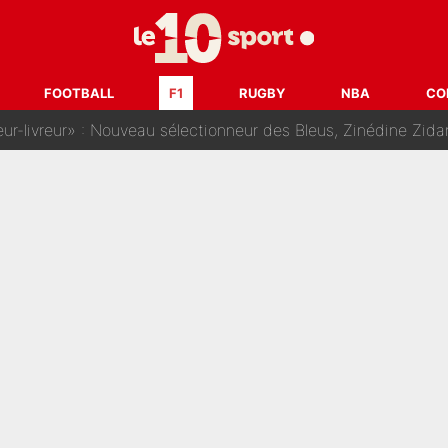
dej Pogacar : Le transfert qui effraie le peloton, «c’est la 
nq signatures en pleine crise financière : L’IA propose sept noms à l’OM po
FOOTBALL
F1
RUGBY
NBA
CO
reur» : Nouveau sélectionneur des Bleus, Zinédine Zidane s’était imaginé un av
 autre chroniqueur de L’EQUIPE du Soir : «Pendant un moment, je ne les 
enesio à l'OM, un ancien international français va finalemen