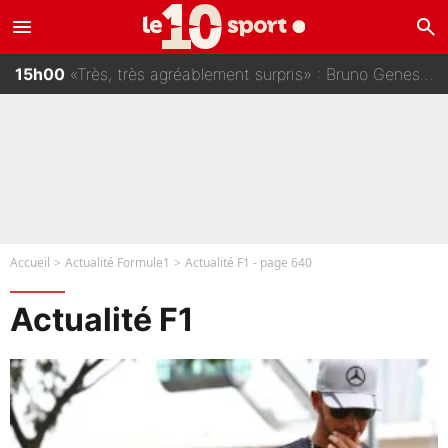
menu
search
16h00
Climat toxique et affaire de harcèlement à l’OM : Le départ qui soulage le vestiaire de Bruno Genesio
15h00
«Très, très agréablement surpris» : Bruno Genesio fait une promesse pour la suite du mercato de l’OM et rassure les supporters
14h00
PSG : Deux gros transferts bouclés en 2027 ? L'IA prédit déjà les deux joueurs qui pourraient rejoindre Luis Enrique !
13h00
«C'est un beau salaire par rapport à 90 % des Français» : Voilà combien touchait Nelson Monfort sur France Télévisions avant de rejoindre CNews
Accueil
Actualité Formule1
Actualité F1 - page 640
Actualité F1