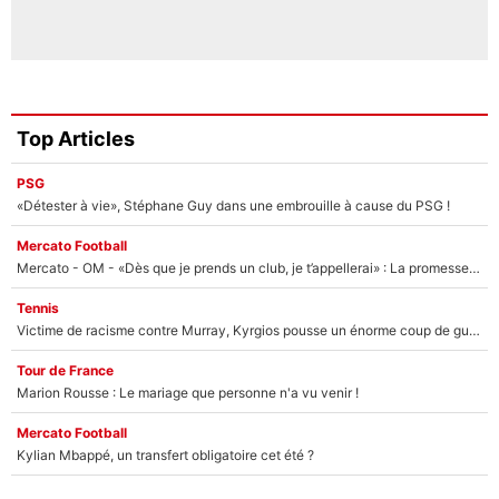
Top Articles
PSG
«Détester à vie», Stéphane Guy dans une embrouille à cause du PSG !
Mercato Football
Mercato - OM - «Dès que je prends un club, je t’appellerai» : La promesse de Marcelino au moment de claquer la porte
Tennis
Victime de racisme contre Murray, Kyrgios pousse un énorme coup de gueule !
Tour de France
Marion Rousse : Le mariage que personne n'a vu venir !
Mercato Football
Kylian Mbappé, un transfert obligatoire cet été ?