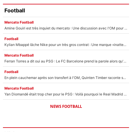
Football
Mercato Football
Amine Gouiri est très inquiet du mercato : Une discussion avec l'OM pour acter son transfert !
Football
Kylian Mbappé lâche Nike pour un très gros contrat : Une marque «inattendue» va frapper très fort
Mercato Football
Ferran Torres a dit oui au PSG : Le FC Barcelone prend la parole alors qu'un transfert de l'attaquant espagnol prend forme
Football
En plein cauchemar après son transfert à l'OM, Quinten Timber raconte ses doutes après sa signature à Marseille
Mercato Football
Yan Diomandé était trop cher pour le PSG : Voilà pourquoi le Real Madrid a accepté de payer la somme record de 140M€ pour boucler son transfert !
NEWS FOOTBALL