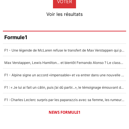
VOTER
Neal Maupay
4%
Voir les résultats
Amine Harit
3%
Faris Moumbagna
Formule1
4%
F1 - Une légende de McLaren refuse le transfert de Max Verstappen qui pourrait «faire des vagues» et plomber l'ambiance dans l'équipe
Un autre joueur
5%
Max Verstappen, Lewis Hamilton… et bientôt Fernando Alonso ? Le classement des pilotes les mieux payés en Formule 1 risque de changer !
1676 personnes ont participé aux votes.
F1 - Alpine signe un accord «impensable» et va entrer dans une nouvelle dimension : Grande nouvelle pour Pierre Gasly !
F1 : « Je lui ai fait un câlin, puis j’ai dû partir...», le témoignage émouvant de Max Verstappen sur sa fille
F1 : Charles Leclerc surpris par les paparazzis avec sa femme, les rumeurs étaient vraies !
NEWS FORMULE1