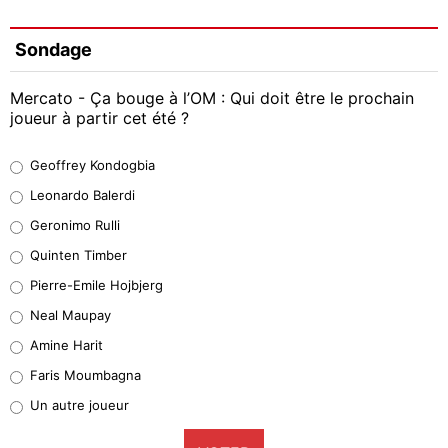
Sondage
Mercato - Ça bouge à l’OM : Qui doit être le prochain
joueur à partir cet été ?
Geoffrey Kondogbia
Geoffrey Kondogbia
38%
Leonardo Balerdi
Leonardo Balerdi
Geronimo Rulli
32%
Quinten Timber
Geronimo Rulli
Pierre-Emile Hojbjerg
5%
Neal Maupay
Quinten Timber
Amine Harit
1%
Faris Moumbagna
Pierre-Emile Hojbjerg
Un autre joueur
9%