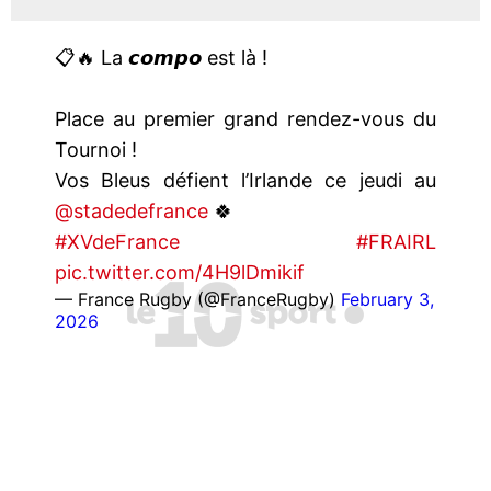
📋🔥 La 𝙘𝙤𝙢𝙥𝙤 est là !
Place au premier grand rendez-vous du
Tournoi !
Vos Bleus défient l’Irlande ce jeudi au
@stadedefrance
🍀
#XVdeFrance
#FRAIRL
pic.twitter.com/4H9lDmikif
— France Rugby (@FranceRugby)
February 3,
2026