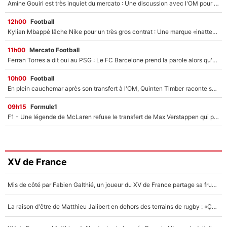
Amine Gouiri est très inquiet du mercato : Une discussion avec l'OM pour acter son transfert !
12h00
Football
Kylian Mbappé lâche Nike pour un très gros contrat : Une marque «inattendue» va frapper très fort
11h00
Mercato Football
Ferran Torres a dit oui au PSG : Le FC Barcelone prend la parole alors qu'un transfert de l'attaquant espagnol prend forme
10h00
Football
En plein cauchemar après son transfert à l'OM, Quinten Timber raconte ses doutes après sa signature à Marseille
09h15
Formule1
F1 - Une légende de McLaren refuse le transfert de Max Verstappen qui pourrait «faire des vagues» et plomber l'ambiance dans l'équipe
XV de France
Mis de côté par Fabien Galthié, un joueur du XV de France partage sa frustration : «ils ne me l’ont pas dit tout de suite»
La raison d'être de Matthieu Jalibert en dehors des terrains de rugby : «Ça m'atteint autant que si tu touches à un membre de ma famille»