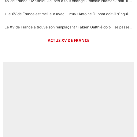
XV de France - Matthieu Jalibert a tout changé : Romain Ntamack doit-il s’inquiéter pour sa place à un an de la Coupe du monde ?
«Le XV de France est meilleur avec Lucu» : Antoine Dupont doit-il s’inquiéter pour sa place ?
Le XV de France a trouvé son remplaçant : Fabien Galthié doit-il se passer d'Antoine Dupont ?
ACTUS XV DE FRANCE