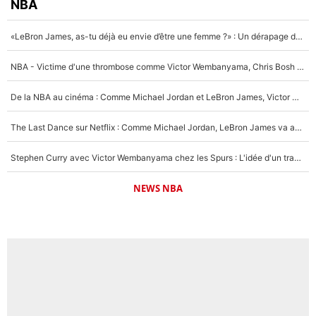
NBA
«LeBron James, as-tu déjà eu envie d’être une femme ?» : Un dérapage de Donald Trump sur la superstar de la NBA refait surface
NBA - Victime d'une thrombose comme Victor Wembanyama, Chris Bosh prévient le Français des risques sur sa santé : «J’ai failli mourir sur le coup et j’ai été ramené à la vie»
De la NBA au cinéma : Comme Michael Jordan et LeBron James, Victor Wembanyama rêve d'une carrière d'acteur !
The Last Dance sur Netflix : Comme Michael Jordan, LeBron James va avoir le droit à sa série !
Stephen Curry avec Victor Wembanyama chez les Spurs : L'idée d'un trade historique est lancée en NBA !
NEWS NBA