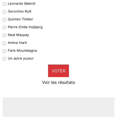
Leonardo Balerdi
Leonardo Balerdi
Geronimo Rulli
32%
Quinten Timber
Geronimo Rulli
Pierre-Emile Hojbjerg
5%
Neal Maupay
Quinten Timber
Amine Harit
1%
Faris Moumbagna
Pierre-Emile Hojbjerg
Un autre joueur
9%
VOTER
Neal Maupay
4%
Voir les résultats
Amine Harit
3%
Faris Moumbagna
4%