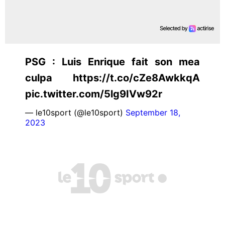
PSG : Luis Enrique fait son mea
culpa https://t.co/cZe8AwkkqA
pic.twitter.com/5lg9IVw92r
— le10sport (@le10sport)
September 18,
2023