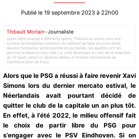
Publié le 19 septembre 2023 à 22h00
Thibault Morlain
-
Journaliste
Après s’être essayé à différents sports, Thibault se tourne vers une
carrière de footballeur amateur. Au moment de faire un choix entre
devenir footballeur professionnel et journaliste, les qualités ont fait
pencher la balance d’un côté. Le voilà désormais au sein de la rédaction
du 10 Sport, après un diplôme obtenu à l’Institut International de
Communication de Paris.
Alors que le PSG a réussi à faire revenir Xavi
Simons lors du dernier mercato estival, le
Néerlandais avait pourtant décidé de
quitter le club de la capitale un an plus tôt.
En effet, à l’été 2022, le milieu offensif fait
le choix de partir libre du PSG pour
s’engager avec le PSV Eindhoven. Si on