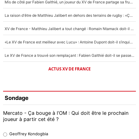
Mis de côté par Fabien Galthié, un joueur du XV de France partage sa frustration : «ils ne me l’ont pas dit tout de suite»
La raison d'être de Matthieu Jalibert en dehors des terrains de rugby : «Ça m'atteint autant que si tu touches à un membre de ma famille»
XV de France - Matthieu Jalibert a tout changé : Romain Ntamack doit-il s’inquiéter pour sa place à un an de la Coupe du monde ?
«Le XV de France est meilleur avec Lucu» : Antoine Dupont doit-il s’inquiéter pour sa place ?
Le XV de France a trouvé son remplaçant : Fabien Galthié doit-il se passer d'Antoine Dupont ?
ACTUS XV DE FRANCE
Sondage
Mercato - Ça bouge à l’OM : Qui doit être le prochain
joueur à partir cet été ?
Geoffrey Kondogbia
Geoffrey Kondogbia
38%