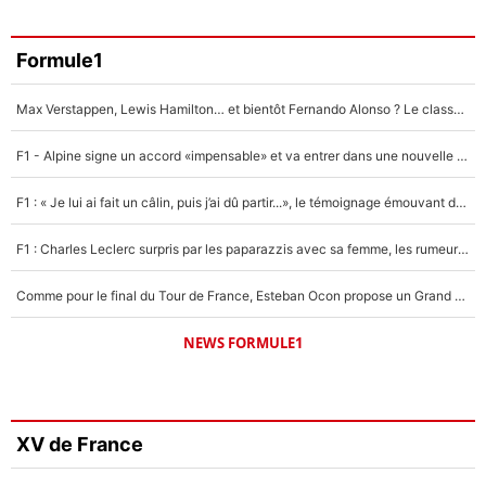
Formule1
Max Verstappen, Lewis Hamilton… et bientôt Fernando Alonso ? Le classement des pilotes les mieux payés en Formule 1 risque de changer !
F1 - Alpine signe un accord «impensable» et va entrer dans une nouvelle dimension : Grande nouvelle pour Pierre Gasly !
F1 : « Je lui ai fait un câlin, puis j’ai dû partir...», le témoignage émouvant de Max Verstappen sur sa fille
F1 : Charles Leclerc surpris par les paparazzis avec sa femme, les rumeurs étaient vraies !
Comme pour le final du Tour de France, Esteban Ocon propose un Grand Prix de Formule 1 à Paris : «Autour de l’Arc de Triomphe, ce serait génial» !
NEWS FORMULE1
XV de France