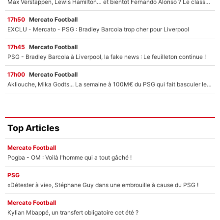
Max Verstappen, Lewis Hamilton… et bientôt Fernando Alonso ? Le classement des pilotes les mieux payés en Formule 1 risque de changer !
17h50
Mercato Football
EXCLU - Mercato - PSG : Bradley Barcola trop cher pour Liverpool
17h45
Mercato Football
PSG - Bradley Barcola à Liverpool, la fake news : Le feuilleton continue !
17h00
Mercato Football
Akliouche, Mika Godts... La semaine à 100M€ du PSG qui fait basculer le mercato du PSG !
Top Articles
Mercato Football
Pogba - OM : Voilà l'homme qui a tout gâché !
PSG
«Détester à vie», Stéphane Guy dans une embrouille à cause du PSG !
Mercato Football
Kylian Mbappé, un transfert obligatoire cet été ?