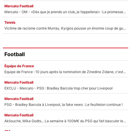
Mercato Football
Mercato - OM - «Dès que je prends un club, je t’appellerai» : La promesse de Marcelino au moment de claquer la porte
Tennis
Victime de racisme contre Murray, Kyrgios pousse un énorme coup de gueule !
Football
Équipe de France
Equipe de France : 10 jours après la nomination de Zinedine Zidane, c'est au tour de son fils de prendre un nouveau départ !
Mercato Football
EXCLU - Mercato - PSG : Bradley Barcola trop cher pour Liverpool
Mercato Football
PSG - Bradley Barcola à Liverpool, la fake news : Le feuilleton continue !
Mercato Football
Akliouche, Mika Godts... La semaine à 100M€ du PSG qui fait basculer le mercato du PSG !