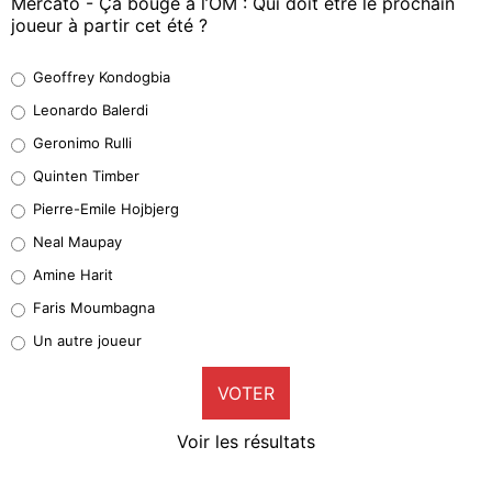
Mercato - Ça bouge à l’OM : Qui doit être le prochain
joueur à partir cet été ?
Geoffrey Kondogbia
Geoffrey Kondogbia
38%
Leonardo Balerdi
Leonardo Balerdi
Geronimo Rulli
32%
Quinten Timber
Geronimo Rulli
Pierre-Emile Hojbjerg
5%
Neal Maupay
Quinten Timber
Amine Harit
1%
Faris Moumbagna
Pierre-Emile Hojbjerg
Un autre joueur
9%
VOTER
Neal Maupay
4%
Voir les résultats
Amine Harit
3%