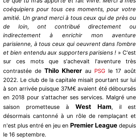
ce que tu m’as apporté et fait vivre. Merci à mes
coéquipiers pour tous ces moments, pour votre
amitié. Un grand merci à tous ceux qui de près ou
de loin, ont contribué directement ou
indirectement à enrichir mon aventure
parisienne, à tous ceux qui oeuvrent dans l’ombre
et bien entendu aux supporters parisiens !
» C'est
sur ces mots que s'achevait l'aventure très
Thilo Kherer
contrastée de
au
PSG
le 17 août
2022. Le club de la capitale misait pourtant sur lui
à son arrivée puisque 37M€ avaient été déboursés
en 2018 pour s'attacher ses services. Malgré une
West Ham
saison prometteuse à
, il est
désormais cantonné à un rôle de remplaçant et
Premier League
n'est plus entré en jeu en
depuis
le 16 septembre.