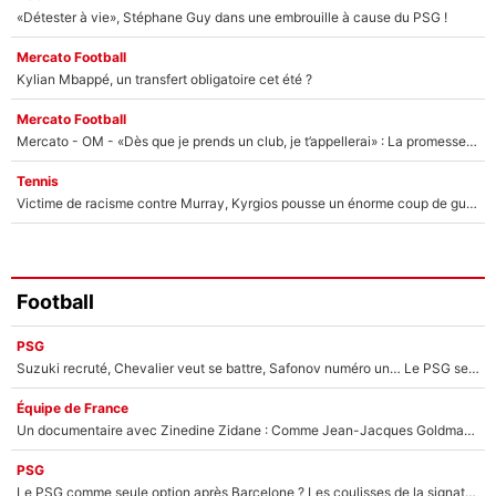
«Détester à vie», Stéphane Guy dans une embrouille à cause du PSG !
Mercato Football
Kylian Mbappé, un transfert obligatoire cet été ?
Mercato Football
Mercato - OM - «Dès que je prends un club, je t’appellerai» : La promesse de Marcelino au moment de claquer la porte
Tennis
Victime de racisme contre Murray, Kyrgios pousse un énorme coup de gueule !
Football
PSG
Suzuki recruté, Chevalier veut se battre, Safonov numéro un… Le PSG se lance encore dans un gros chantier pour le poste de gardien de but
Équipe de France
Un documentaire avec Zinedine Zidane : Comme Jean-Jacques Goldman et Mylène Farmer, le nouveau sélectionneur de l'équipe de France a recalé une journaliste très connue
PSG
Le PSG comme seule option après Barcelone ? Les coulisses de la signature historique de Lionel Messi sont révélées au grand jour !