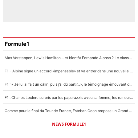
Formule1
Max Verstappen, Lewis Hamilton… et bientôt Fernando Alonso ? Le classement des pilotes les mieux payés en Formule 1 risque de changer !
F1 - Alpine signe un accord «impensable» et va entrer dans une nouvelle dimension : Grande nouvelle pour Pierre Gasly !
F1 : « Je lui ai fait un câlin, puis j’ai dû partir...», le témoignage émouvant de Max Verstappen sur sa fille
F1 : Charles Leclerc surpris par les paparazzis avec sa femme, les rumeurs étaient vraies !
Comme pour le final du Tour de France, Esteban Ocon propose un Grand Prix de Formule 1 à Paris : «Autour de l’Arc de Triomphe, ce serait génial» !
NEWS FORMULE1