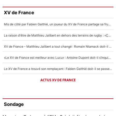
XV de France
Mis de côté par Fabien Galthié, un joueur du XV de France partage sa frustration : «ils ne me l’ont pas dit tout de suite»
La raison d'être de Matthieu Jalibert en dehors des terrains de rugby : «Ça m'atteint autant que si tu touches à un membre de ma famille»
XV de France - Matthieu Jalibert a tout changé : Romain Ntamack doit-il s’inquiéter pour sa place à un an de la Coupe du monde ?
«Le XV de France est meilleur avec Lucu» : Antoine Dupont doit-il s’inquiéter pour sa place ?
Le XV de France a trouvé son remplaçant : Fabien Galthié doit-il se passer d'Antoine Dupont ?
ACTUS XV DE FRANCE
Sondage