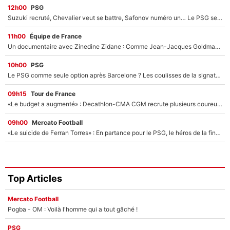
12h00
PSG
Suzuki recruté, Chevalier veut se battre, Safonov numéro un… Le PSG se lance encore dans un gros chantier pour le poste de gardien de but
11h00
Équipe de France
Un documentaire avec Zinedine Zidane : Comme Jean-Jacques Goldman et Mylène Farmer, le nouveau sélectionneur de l'équipe de France a recalé une journaliste très connue
10h00
PSG
Le PSG comme seule option après Barcelone ? Les coulisses de la signature historique de Lionel Messi sont révélées au grand jour !
09h15
Tour de France
«Le budget a augmenté» : Decathlon-CMA CGM recrute plusieurs coureurs pour offrir à Paul Seixas une équipe pour gagner le Tour de France 2027
09h00
Mercato Football
«Le suicide de Ferran Torres» : En partance pour le PSG, le héros de la finale de la Coupe du monde s'attire les foudres de la presse espagnole !
Top Articles
Mercato Football
Pogba - OM : Voilà l'homme qui a tout gâché !
PSG