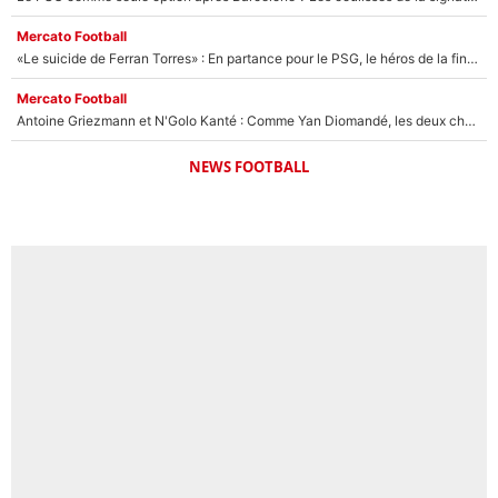
Mercato Football
«Le suicide de Ferran Torres» : En partance pour le PSG, le héros de la finale de la Coupe du monde s'attire les foudres de la presse espagnole !
Mercato Football
Antoine Griezmann et N'Golo Kanté : Comme Yan Diomandé, les deux champions du monde ont refusé de signer au PSG !
NEWS FOOTBALL