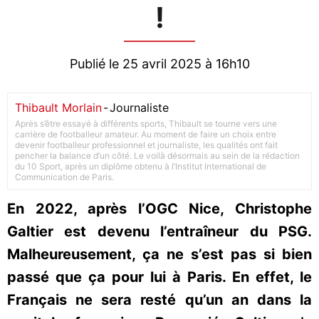
!
Publié le 25 avril 2025 à 16h10
Thibault Morlain
-
Journaliste
Après s’être essayé à différents sports, Thibault se tourne vers une
carrière de footballeur amateur. Au moment de faire un choix entre
devenir footballeur professionnel et journaliste, les qualités ont fait
pencher la balance d’un côté. Le voilà désormais au sein de la rédaction
du 10 Sport, après un diplôme obtenu à l’Institut International de
Communication de Paris.
En 2022, après l’OGC Nice, Christophe
Galtier est devenu l’entraîneur du PSG.
Malheureusement, ça ne s’est pas si bien
passé que ça pour lui à Paris. En effet, le
Français ne sera resté qu’un an dans la