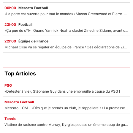
00h00
Mercato Football
«La porte est ouverte pour tout le monde» : Mason Greenwood et Pierre-Emerick Aubameyang ont quitté l'OM, Amine Gouiri balance sur la suite du mercato et sur la réaction du vestiaire !
23h00
Football
«Ça pue du c*l» : Quand Yannick Noah a clashé Zinedine Zidane, avant de se faire recadrer par le nouveau sélectionneur de l'équipe de France !
22h00
Équipe de France
Michael Olise va se régaler en équipe de France : Ces déclarations de Zinedine Zidane qui prouvent qu'il va tout miser sur la star du Bayern Munich !
Top Articles
PSG
«Détester à vie», Stéphane Guy dans une embrouille à cause du PSG !
Mercato Football
Mercato - OM - «Dès que je prends un club, je t’appellerai» : La promesse de Marcelino au moment de claquer la porte
Tennis
Victime de racisme contre Murray, Kyrgios pousse un énorme coup de gueule !