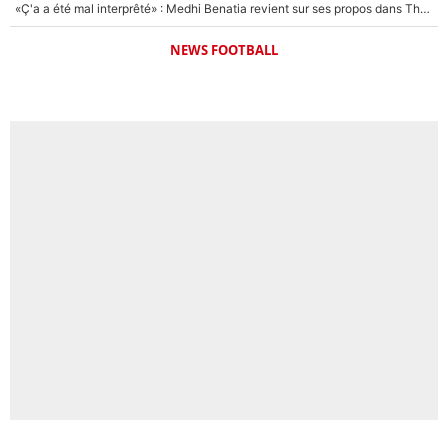
«Ç'a a été mal interprêté» : Medhi Benatia revient sur ses propos dans The Bridge et précise ses conditions pour rejoindre le PSG !
NEWS FOOTBALL