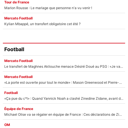
Tour de France
Marion Rousse : Le mariage que personne n'a vu venir !
Mercato Football
Kylian Mbappé, un transfert obligatoire cet été ?
Football
Mercato Football
Le transfert de Maghnes Akliouche menace Désiré Doué au PSG : «Je valide à 200%»
Mercato Football
«La porte est ouverte pour tout le monde» : Mason Greenwood et Pierre-Emerick Aubameyang ont quitté l'OM, Amine Gouiri balance sur la suite du mercato et sur la réaction du vestiaire !
Football
«Ça pue du c*l» : Quand Yannick Noah a clashé Zinedine Zidane, avant de se faire recadrer par le nouveau sélectionneur de l'équipe de France !
Équipe de France
Michael Olise va se régaler en équipe de France : Ces déclarations de Zinedine Zidane qui prouvent qu'il va tout miser sur la star du Bayern Munich !
OM