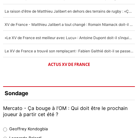
La raison d'être de Matthieu Jalibert en dehors des terrains de rugby : «Ça m'atteint autant que si tu touches à un membre de ma famille»
XV de France - Matthieu Jalibert a tout changé : Romain Ntamack doit-il s’inquiéter pour sa place à un an de la Coupe du monde ?
«Le XV de France est meilleur avec Lucu» : Antoine Dupont doit-il s’inquiéter pour sa place ?
Le XV de France a trouvé son remplaçant : Fabien Galthié doit-il se passer d'Antoine Dupont ?
ACTUS XV DE FRANCE
Sondage
Mercato - Ça bouge à l’OM : Qui doit être le prochain
joueur à partir cet été ?
Geoffrey Kondogbia
Geoffrey Kondogbia
38%
Leonardo Balerdi