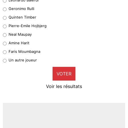
Leonardo Balerdi
Geronimo Rulli
32%
Quinten Timber
Geronimo Rulli
Pierre-Emile Hojbjerg
5%
Neal Maupay
Quinten Timber
Amine Harit
1%
Faris Moumbagna
Pierre-Emile Hojbjerg
Un autre joueur
9%
VOTER
Neal Maupay
4%
Voir les résultats
Amine Harit
3%
Faris Moumbagna
4%
Un autre joueur