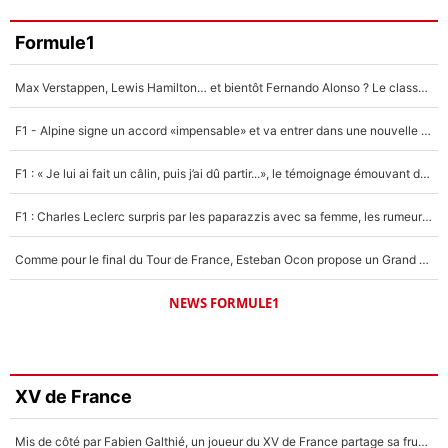
Formule1
Max Verstappen, Lewis Hamilton… et bientôt Fernando Alonso ? Le classement des pilotes les mieux payés en Formule 1 risque de changer !
F1 - Alpine signe un accord «impensable» et va entrer dans une nouvelle dimension : Grande nouvelle pour Pierre Gasly !
F1 : « Je lui ai fait un câlin, puis j’ai dû partir...», le témoignage émouvant de Max Verstappen sur sa fille
F1 : Charles Leclerc surpris par les paparazzis avec sa femme, les rumeurs étaient vraies !
Comme pour le final du Tour de France, Esteban Ocon propose un Grand Prix de Formule 1 à Paris : «Autour de l’Arc de Triomphe, ce serait génial» !
NEWS FORMULE1
XV de France
Mis de côté par Fabien Galthié, un joueur du XV de France partage sa frustration : «ils ne me l’ont pas dit tout de suite»