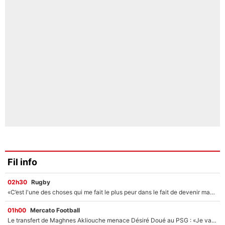
Fil info
02h30
Rugby
«C’est l'une des choses qui me fait le plus peur dans le fait de devenir maman» : En couple avec Antoine Dupont, Iris Mittenaere s'inquiète déjà pour ses futurs enfants !
01h00
Mercato Football
Le transfert de Maghnes Akliouche menace Désiré Doué au PSG : «Je valide à 200%»